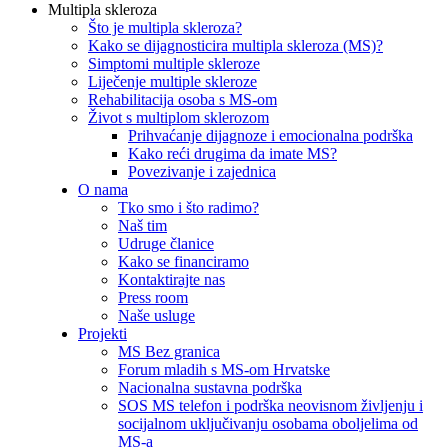
Multipla skleroza
Što je multipla skleroza?
Kako se dijagnosticira multipla skleroza (MS)?
Simptomi multiple skleroze
Liječenje multiple skleroze
Rehabilitacija osoba s MS-om
Život s multiplom sklerozom
Prihvaćanje dijagnoze i emocionalna podrška
Kako reći drugima da imate MS?
Povezivanje i zajednica
O nama
Tko smo i što radimo?
Naš tim
Udruge članice
Kako se financiramo
Kontaktirajte nas
Press room
Naše usluge
Projekti
MS Bez granica
Forum mladih s MS-om Hrvatske
Nacionalna sustavna podrška
SOS MS telefon i podrška neovisnom življenju i
socijalnom uključivanju osobama oboljelima od
MS-a