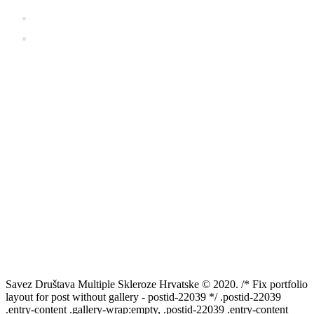
Ministarstvo zdravstva
Zavod za vještačenje, profesionalnu rehabilitaciju i
zapošljavanje osoba s invaliditetom
Savez Društava Multiple Skleroze Hrvatske © 2020. /* Fix portfolio
layout for post without gallery - postid-22039 */ .postid-22039
.entry-content .gallery-wrap:empty, .postid-22039 .entry-content