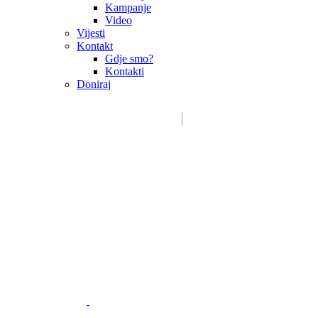
Kampanje
Video
Vijesti
Kontakt
Gdje smo?
Kontakti
Doniraj
Email:
sdms_hrvatske@sdmsh.hr
Kako pomažemo
Donatori / sponzori / partneri