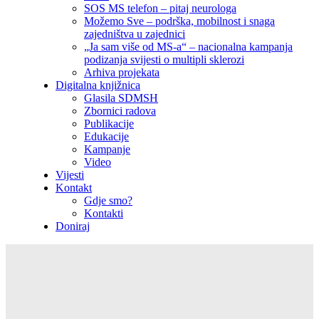
SOS MS telefon – pitaj neurologa
Možemo Sve – podrška, mobilnost i snaga
zajedništva u zajednici
„Ja sam više od MS-a“ – nacionalna kampanja
podizanja svijesti o multipli sklerozi
Arhiva projekata
Digitalna knjižnica
Glasila SDMSH
Zbornici radova
Publikacije
Edukacije
Kampanje
Video
Vijesti
Kontakt
Gdje smo?
Kontakti
Doniraj