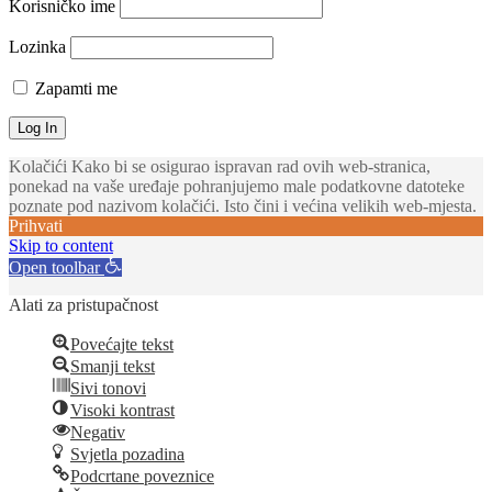
Korisničko ime
Lozinka
Zapamti me
Kolačići Kako bi se osigurao ispravan rad ovih web-stranica,
ponekad na vaše uređaje pohranjujemo male podatkovne datoteke
poznate pod nazivom kolačići. Isto čini i većina velikih web-mjesta.
Prihvati
Skip to content
Open toolbar
Alati za pristupačnost
Povećajte tekst
Smanji tekst
Sivi tonovi
Visoki kontrast
Negativ
Svjetla pozadina
Podcrtane poveznice