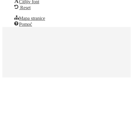
Čitljiv font
Reset
Mapa stranice
Pomoć