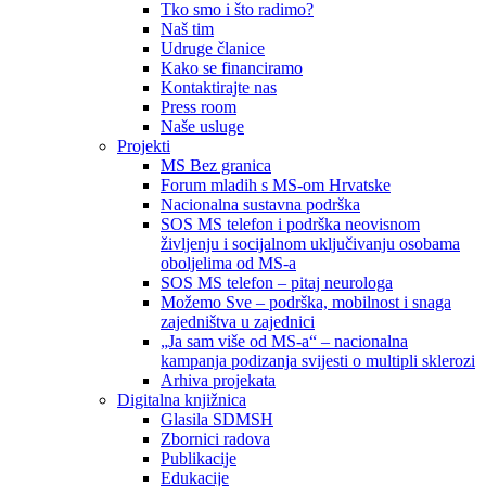
Tko smo i što radimo?
Naš tim
Udruge članice
Kako se financiramo
Kontaktirajte nas
Press room
Naše usluge
Projekti
MS Bez granica
Forum mladih s MS-om Hrvatske
Nacionalna sustavna podrška
SOS MS telefon i podrška neovisnom
življenju i socijalnom uključivanju osobama
oboljelima od MS-a
SOS MS telefon – pitaj neurologa
Možemo Sve – podrška, mobilnost i snaga
zajedništva u zajednici
„Ja sam više od MS-a“ – nacionalna
kampanja podizanja svijesti o multipli sklerozi
Arhiva projekata
Digitalna knjižnica
Glasila SDMSH
Zbornici radova
Publikacije
Edukacije