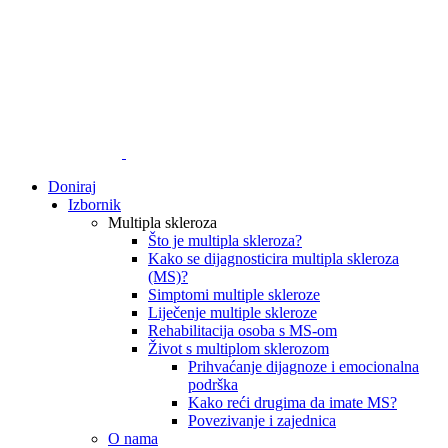
Doniraj
Izbornik
Multipla skleroza
Što je multipla skleroza?
Kako se dijagnosticira multipla skleroza
(MS)?
Simptomi multiple skleroze
Liječenje multiple skleroze
Rehabilitacija osoba s MS-om
Život s multiplom sklerozom
Prihvaćanje dijagnoze i emocionalna
podrška
Kako reći drugima da imate MS?
Povezivanje i zajednica
O nama