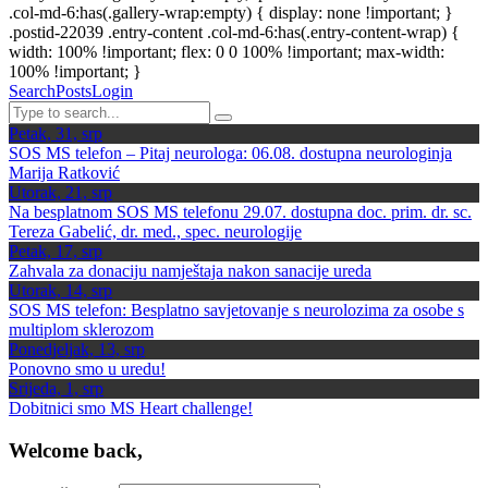
.col-md-6:has(.gallery-wrap:empty) { display: none !important; }
.postid-22039 .entry-content .col-md-6:has(.entry-content-wrap) {
width: 100% !important; flex: 0 0 100% !important; max-width:
100% !important; }
Search
Posts
Login
Petak, 31, srp
SOS MS telefon – Pitaj neurologa: 06.08. dostupna neurologinja
Marija Ratković
Utorak, 21, srp
Na besplatnom SOS MS telefonu 29.07. dostupna doc. prim. dr. sc.
Tereza Gabelić, dr. med., spec. neurologije
Petak, 17, srp
Zahvala za donaciju namještaja nakon sanacije ureda
Utorak, 14, srp
SOS MS telefon: Besplatno savjetovanje s neurolozima za osobe s
multiplom sklerozom
Ponedjeljak, 13, srp
Ponovno smo u uredu!
Srijeda, 1, srp
Dobitnici smo MS Heart challenge!
Welcome back,