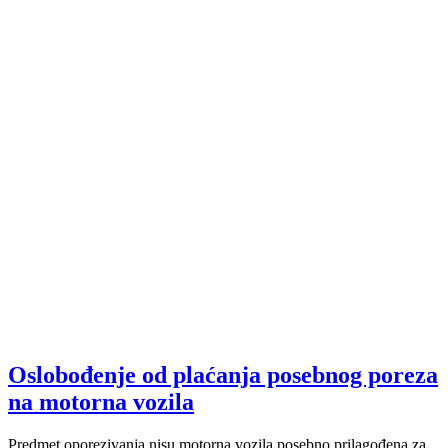
Oslobođenje od plaćanja posebnog poreza
na motorna vozila
Predmet oporezivanja nisu motorna vozila posebno prilagođena za