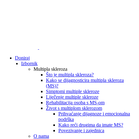
Doniraj
Izbornik
Multipla skleroza
Što je multipla skleroza?
Kako se dijagnosticira multipla skleroza
(MS)?
Simptomi multiple skleroze
Liječenje multiple skleroze
Rehabilitacija osoba s MS-om
Život s multiplom sklerozom
Prihvaćanje dijagnoze i emocionalna
podrška
Kako reći drugima da imate MS?
Povezivanje i zajednica
O nama