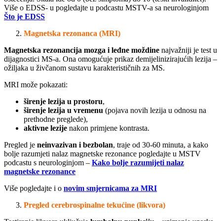
Više o EDSS- u pogledajte u podcastu MSTV-a sa neurologinjom
Što je EDSS
Magnetska rezonanca (MRI)
Magnetska rezonancija mozga i leđne moždine
najvažniji je test u
dijagnostici MS-a. Ona omogućuje prikaz demijelinizirajućih lezija –
ožiljaka u živčanom sustavu karakterističnih za MS.
MRI može pokazati:
širenje lezija u prostoru
,
širenje lezija u vremenu
(pojava novih lezija u odnosu na
prethodne preglede),
aktivne lezije
nakon primjene kontrasta.
Pregled je
neinvazivan i bezbolan
, traje od 30-60 minuta, a kako
bolje razumjeti nalaz magnetske rezonance pogledajte u MSTV
podcastu s neurologinjom –
Kako bolje razumijeti nalaz
magnetske rezonance
Više pogledajte i o
novim smjernicama za MRI
Pregled cerebrospinalne tekućine (likvora)