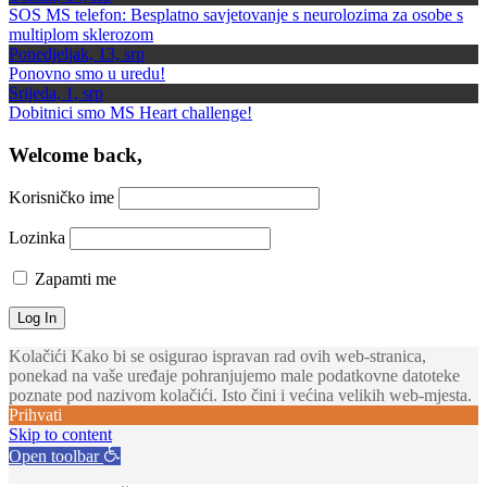
SOS MS telefon: Besplatno savjetovanje s neurolozima za osobe s
multiplom sklerozom
Ponedjeljak, 13, srp
Ponovno smo u uredu!
Srijeda, 1, srp
Dobitnici smo MS Heart challenge!
Welcome back,
Korisničko ime
Lozinka
Zapamti me
Kolačići Kako bi se osigurao ispravan rad ovih web-stranica,
ponekad na vaše uređaje pohranjujemo male podatkovne datoteke
poznate pod nazivom kolačići. Isto čini i većina velikih web-mjesta.
Prihvati
Skip to content
Open toolbar