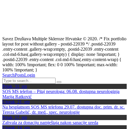
Savez Društava Multiple Skleroze Hrvatske © 2020. /* Fix portfolio
layout for post without gallery - postid-22039 */ .postid-22039
.entry-content .gallery-wrap:empty, .postid-22039 .entry-content
.col-md-6:has(.gallery-wrap:empty) { display: none !important; }
.postid-22039 .entry-content .col-md-6:has(.entry-content-wrap) {
width: 100% !important; flex: 0 0 100% !important; max-width:
100% !important; }
Search
Posts
Login
Petak, 31, srp
SOS MS telefon – Pitaj neurologa: 06.08. dostupna neurologinja
Marija Ratković
Utorak, 21, srp
Na besplatnom SOS MS telefonu 29.07. dostupna doc. prim. dr. sc.
Tereza Gabelić, dr. med., spec. neurologije
Petak, 17, srp
Zahvala za donaciju namještaja nakon sanacije ureda
Utorak, 14, srp