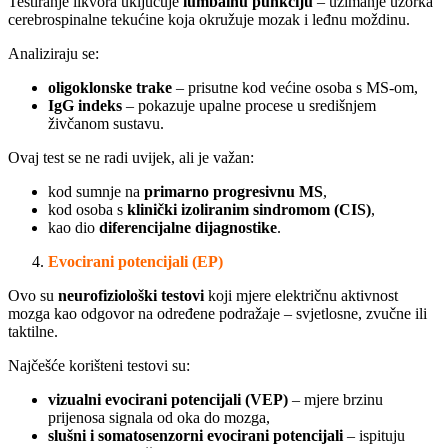
Testiranje likvora uključuje
lumbalnu punkciju
– uzimanje uzorka
cerebrospinalne tekućine koja okružuje mozak i leđnu moždinu.
Analiziraju se:
oligoklonske trake
– prisutne kod većine osoba s MS-om,
IgG indeks
– pokazuje upalne procese u središnjem
živčanom sustavu.
Ovaj test se ne radi uvijek, ali je važan:
kod sumnje na
primarno progresivnu MS
,
kod osoba s
klinički izoliranim sindromom (CIS)
,
kao dio
diferencijalne dijagnostike
.
Evocirani potencijali (EP)
Ovo su
neurofiziološki testovi
koji mjere električnu aktivnost
mozga kao odgovor na određene podražaje – svjetlosne, zvučne ili
taktilne.
Najčešće korišteni testovi su:
vizualni evocirani potencijali (VEP)
– mjere brzinu
prijenosa signala od oka do mozga,
slušni i somatosenzorni evocirani potencijali
– ispituju