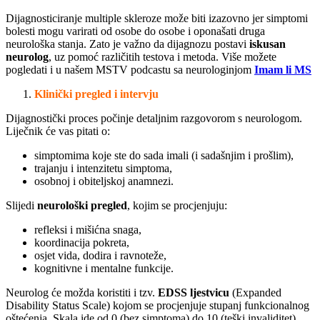
Dijagnosticiranje multiple skleroze može biti izazovno jer simptomi
bolesti mogu varirati od osobe do osobe i oponašati druga
neurološka stanja. Zato je važno da dijagnozu postavi
iskusan
neurolog
, uz pomoć različitih testova i metoda. Više možete
pogledati i u našem MSTV podcastu sa neurologinjom
Imam li MS
Klinički pregled i intervju
Dijagnostički proces počinje detaljnim razgovorom s neurologom.
Liječnik će vas pitati o:
simptomima koje ste do sada imali (i sadašnjim i prošlim),
trajanju i intenzitetu simptoma,
osobnoj i obiteljskoj anamnezi.
Slijedi
neurološki pregled
, kojim se procjenjuju:
refleksi i mišićna snaga,
koordinacija pokreta,
osjet vida, dodira i ravnoteže,
kognitivne i mentalne funkcije.
Neurolog će možda koristiti i tzv.
EDSS ljestvicu
(Expanded
Disability Status Scale) kojom se procjenjuje stupanj funkcionalnog
oštećenja. Skala ide od 0 (bez simptoma) do 10 (teški invaliditet).