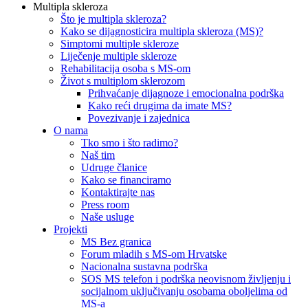
Multipla skleroza
Što je multipla skleroza?
Kako se dijagnosticira multipla skleroza (MS)?
Simptomi multiple skleroze
Liječenje multiple skleroze
Rehabilitacija osoba s MS-om
Život s multiplom sklerozom
Prihvaćanje dijagnoze i emocionalna podrška
Kako reći drugima da imate MS?
Povezivanje i zajednica
O nama
Tko smo i što radimo?
Naš tim
Udruge članice
Kako se financiramo
Kontaktirajte nas
Press room
Naše usluge
Projekti
MS Bez granica
Forum mladih s MS-om Hrvatske
Nacionalna sustavna podrška
SOS MS telefon i podrška neovisnom življenju i
socijalnom uključivanju osobama oboljelima od
MS-a