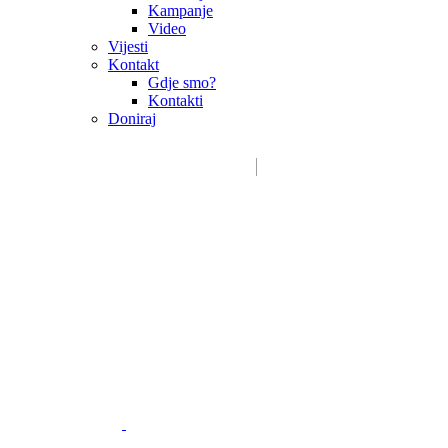
Kampanje
Video
Vijesti
Kontakt
Gdje smo?
Kontakti
Doniraj
Email:
sdms_hrvatske@sdmsh.hr
Kako pomažemo
Donatori / sponzori / partneri