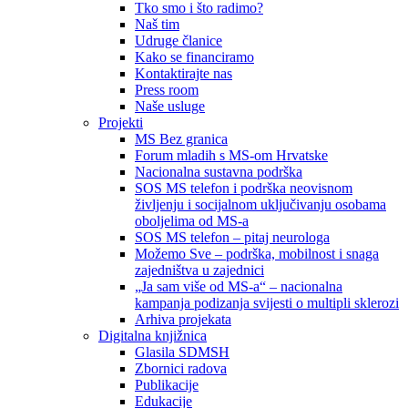
Tko smo i što radimo?
Naš tim
Udruge članice
Kako se financiramo
Kontaktirajte nas
Press room
Naše usluge
Projekti
MS Bez granica
Forum mladih s MS-om Hrvatske
Nacionalna sustavna podrška
SOS MS telefon i podrška neovisnom
življenju i socijalnom uključivanju osobama
oboljelima od MS-a
SOS MS telefon – pitaj neurologa
Možemo Sve – podrška, mobilnost i snaga
zajedništva u zajednici
„Ja sam više od MS-a“ – nacionalna
kampanja podizanja svijesti o multipli sklerozi
Arhiva projekata
Digitalna knjižnica
Glasila SDMSH
Zbornici radova
Publikacije
Edukacije