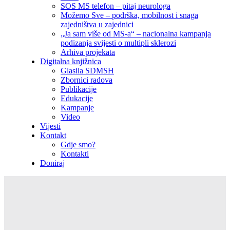
SOS MS telefon – pitaj neurologa
Možemo Sve – podrška, mobilnost i snaga
zajedništva u zajednici
„Ja sam više od MS-a“ – nacionalna kampanja
podizanja svijesti o multipli sklerozi
Arhiva projekata
Digitalna knjižnica
Glasila SDMSH
Zbornici radova
Publikacije
Edukacije
Kampanje
Video
Vijesti
Kontakt
Gdje smo?
Kontakti
Doniraj