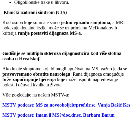
Oligoklonske trake u likvoru.
Klinički izolirani sindrom (CIS)
Kod osoba koje su imale samo
jednu epizodu simptoma
, a MRI
pokazuje dodatne lezije, može se uz primjenu McDonaldovih
kriterija
ranije postaviti dijagnoza MS-a
.
Godišnje se multipla skleroza dijagnosticira kod više stotina
osoba u Hrvatskoj!
Ako imate simptome koji bi mogli upućivati na MS, važno je da se
pravovremeno obratite neurologu
. Rana dijagnoza omogućuje
brže započinjanje liječenja
koje može usporiti napredovanje
bolesti i očuvati kvalitetu života.
Više pogledajte na našem MSTV-u:
MSTV podcast: MS za novooboljele/prof.dr.sc. Vanja Bašić Kes
MSTV podcast: Imam li MS?/doc.dr.sc. Barbara Barun