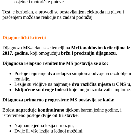
osjetne i motoričke puteve.
Test je bezbolan, a provodi se postavljanjem elektroda na glavu i
praćenjem moždane reakcije na zadani podražaj.
Dijagnostički kriteriji
Dijagnoza MS-a danas se temelji na
McDonaldovim kriterijima iz
2017. godine
, koji omogućuju
bržu i precizniju dijagnozu
.
Dijagnoza relapsno-remitentne MS postavlja se ako:
Postoje najmanje
dva relapsa
simptoma odvojena razdobljem
remisije,
Lezije su vidljive na najmanje
dva različita mjesta u CNS-u
,
Isključene su druge bolesti
koje mogu uzrokovati simptome.
Dijagnoza primarno progresivne MS postavlja se kada:
Bolest
napreduje kontinuirano
tijekom barem jedne godine, i
istovremeno postoje
dvije od tri stavke
:
Najmanje jedna lezija u mozgu,
Dvije ili više lezija u leđnoj moždini,