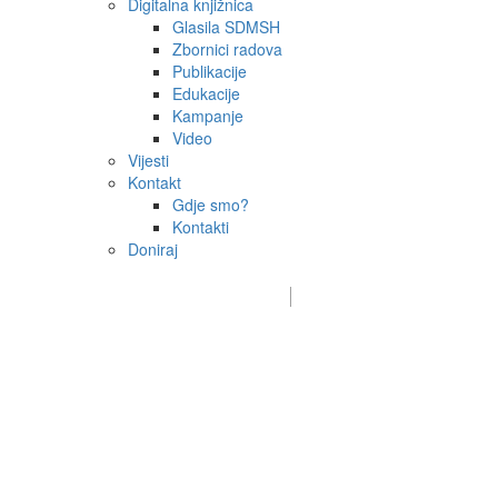
Digitalna knjižnica
Glasila SDMSH
Zbornici radova
Publikacije
Edukacije
Kampanje
Video
Vijesti
Kontakt
Gdje smo?
Kontakti
Doniraj
Email:
sdms_hrvatske@sdmsh.hr
Kako pomažemo
Donatori / sponzori / partneri