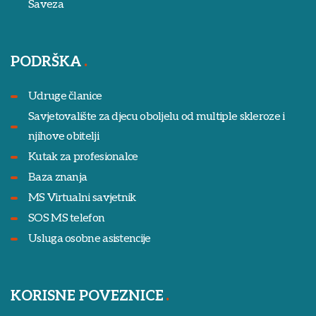
Saveza
PODRŠKA
Udruge članice
Savjetovalište za djecu oboljelu od multiple skleroze i
njihove obitelji
Kutak za profesionalce
Baza znanja
MS Virtualni savjetnik
SOS MS telefon
Usluga osobne asistencije
KORISNE POVEZNICE