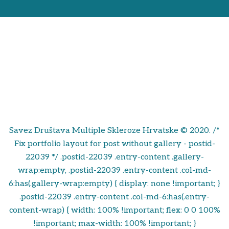
Savez Društava Multiple Skleroze Hrvatske © 2020. /*
Fix portfolio layout for post without gallery - postid-
22039 */ .postid-22039 .entry-content .gallery-
wrap:empty, .postid-22039 .entry-content .col-md-
6:has(.gallery-wrap:empty) { display: none !important; }
.postid-22039 .entry-content .col-md-6:has(.entry-
content-wrap) { width: 100% !important; flex: 0 0 100%
!important; max-width: 100% !important; }