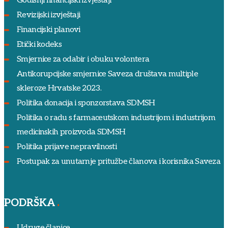
Godišnji financijski izvještaji
Revizijski izvještaji
Financijski planovi
Etički kodeks
Smjernice za odabir i obuku volontera
Antikorupcijske smjernice Saveza društava multiple
skleroze Hrvatske 2023.
Politika donacija i sponzorstava SDMSH
Politika o radu s farmaceutskom industrijom i industrijom
medicinskih proizvoda SDMSH
Politika prijave nepravilnosti
Postupak za unutarnje pritužbe članova i korisnika Saveza
PODRŠKA
Udruge članice