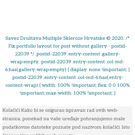
Savez Društava Multiple Skleroze Hrvatske © 2020. /*
Fix portfolio layout for post without gallery - postid-
22039 */ .postid-22039 .entry-content .gallery-
wrap:empty, .postid-22039 .entry-content .col-md-
6:has(.gallery-wrap:empty) { display: none !important; }
.postid-22039 .entry-content .col-md-6:has(.entry-
content-wrap) { width: 100% !important; flex: 0 0 100%
!important; max-width: 100% !important; }
Kolačići Kako bi se osigurao ispravan rad ovih web-
stranica, ponekad na vaše uređaje pohranjujemo male
podatkovne datoteke poznate pod nazivom kolačići. Isto