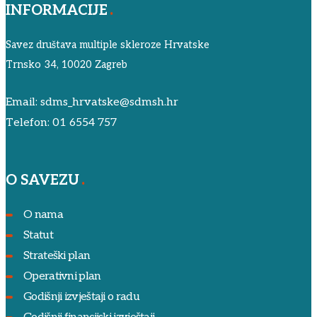
INFORMACIJE
Savez društava multiple skleroze Hrvatske
Trnsko 34, 10020 Zagreb
Email:
sdms_hrvatske@sdmsh.hr
Telefon:
01 6554 757
O SAVEZU
O nama
Statut
Strateški plan
Operativni plan
Godišnji izvještaji o radu