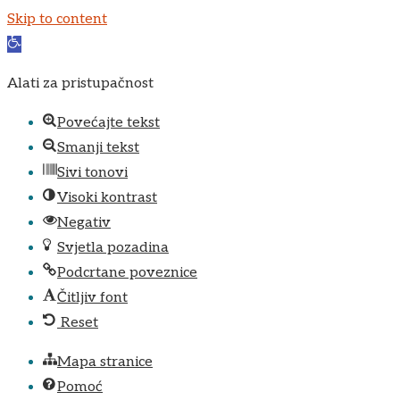
Skip to content
Open
toolbar
Alati za pristupačnost
Povećajte tekst
Smanji tekst
Sivi tonovi
Visoki kontrast
Negativ
Svjetla pozadina
Podcrtane poveznice
Čitljiv font
Reset
Mapa stranice
Pomoć