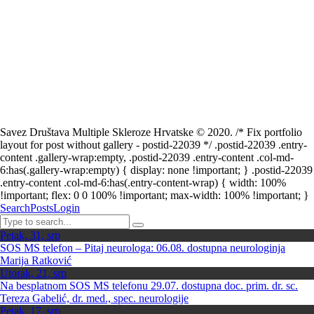
Savez Društava Multiple Skleroze Hrvatske © 2020. /* Fix portfolio
layout for post without gallery - postid-22039 */ .postid-22039 .entry-
content .gallery-wrap:empty, .postid-22039 .entry-content .col-md-
6:has(.gallery-wrap:empty) { display: none !important; } .postid-22039
.entry-content .col-md-6:has(.entry-content-wrap) { width: 100%
!important; flex: 0 0 100% !important; max-width: 100% !important; }
Search
Posts
Login
Petak, 31, srp
SOS MS telefon – Pitaj neurologa: 06.08. dostupna neurologinja
Marija Ratković
Utorak, 21, srp
Na besplatnom SOS MS telefonu 29.07. dostupna doc. prim. dr. sc.
Tereza Gabelić, dr. med., spec. neurologije
Petak, 17, srp