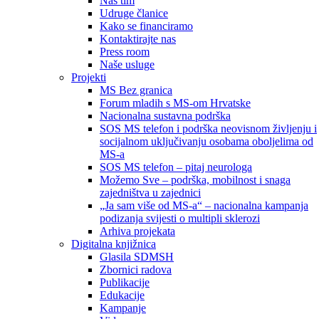
Naš tim
Udruge članice
Kako se financiramo
Kontaktirajte nas
Press room
Naše usluge
Projekti
MS Bez granica
Forum mladih s MS-om Hrvatske
Nacionalna sustavna podrška
SOS MS telefon i podrška neovisnom življenju i
socijalnom uključivanju osobama oboljelima od
MS-a
SOS MS telefon – pitaj neurologa
Možemo Sve – podrška, mobilnost i snaga
zajedništva u zajednici
„Ja sam više od MS-a“ – nacionalna kampanja
podizanja svijesti o multipli sklerozi
Arhiva projekata
Digitalna knjižnica
Glasila SDMSH
Zbornici radova
Publikacije
Edukacije
Kampanje