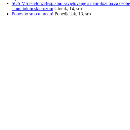
SOS MS telefon: Besplatno savjetovanje s neurolozima za osobe
s multiplom sklerozom
Utorak, 14, srp
Ponovno smo u uredu!
Ponedjeljak, 13, srp
INFORMACIJE
Savez društava multiple skleroze Hrvatske
Trnsko 34, 10020 Zagreb
Email:
sdms_hrvatske@sdmsh.hr
Telefon:
01 6554 757
O SAVEZU