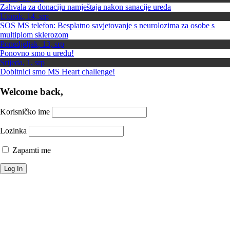
Zahvala za donaciju namještaja nakon sanacije ureda
Utorak, 14, srp
SOS MS telefon: Besplatno savjetovanje s neurolozima za osobe s
multiplom sklerozom
Ponedjeljak, 13, srp
Ponovno smo u uredu!
Srijeda, 1, srp
Dobitnici smo MS Heart challenge!
Welcome back,
Korisničko ime
Lozinka
Zapamti me