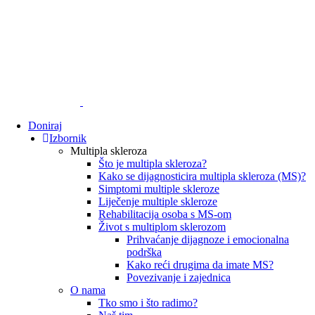
Doniraj
Izbornik
Multipla skleroza
Što je multipla skleroza?
Kako se dijagnosticira multipla skleroza (MS)?
Simptomi multiple skleroze
Liječenje multiple skleroze
Rehabilitacija osoba s MS-om
Život s multiplom sklerozom
Prihvaćanje dijagnoze i emocionalna
podrška
Kako reći drugima da imate MS?
Povezivanje i zajednica
O nama
Tko smo i što radimo?