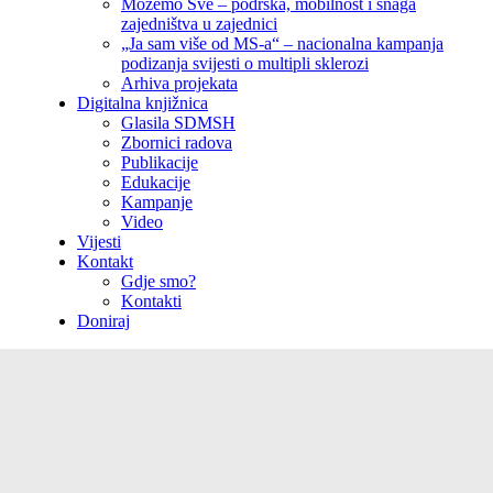
Možemo Sve – podrška, mobilnost i snaga
zajedništva u zajednici
„Ja sam više od MS-a“ – nacionalna kampanja
podizanja svijesti o multipli sklerozi
Arhiva projekata
Digitalna knjižnica
Glasila SDMSH
Zbornici radova
Publikacije
Edukacije
Kampanje
Video
Vijesti
Kontakt
Gdje smo?
Kontakti
Doniraj