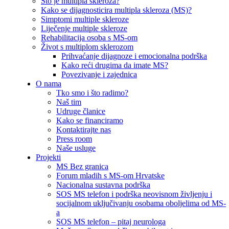
Što je multipla skleroza?
Kako se dijagnosticira multipla skleroza (MS)?
Simptomi multiple skleroze
Liječenje multiple skleroze
Rehabilitacija osoba s MS-om
Život s multiplom sklerozom
Prihvaćanje dijagnoze i emocionalna podrška
Kako reći drugima da imate MS?
Povezivanje i zajednica
O nama
Tko smo i što radimo?
Naš tim
Udruge članice
Kako se financiramo
Kontaktirajte nas
Press room
Naše usluge
Projekti
MS Bez granica
Forum mladih s MS-om Hrvatske
Nacionalna sustavna podrška
SOS MS telefon i podrška neovisnom življenju i
socijalnom uključivanju osobama oboljelima od MS-
a
SOS MS telefon – pitaj neurologa