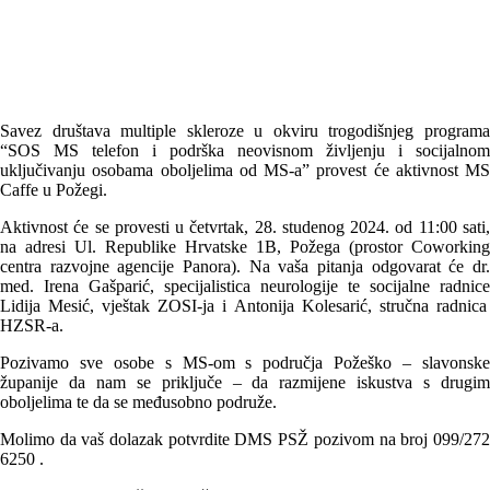
Savez društava multiple skleroze u okviru trogodišnjeg programa
“SOS MS telefon i podrška neovisnom življenju i socijalnom
uključivanju osobama oboljelima od MS-a” provest će aktivnost MS
Caffe u Požegi.
Aktivnost će se provesti u četvrtak, 28. studenog 2024. od 11:00 sati,
na adresi
Ul. Republike Hrvatske 1B, Požega (prostor Coworking
centra razvojne agencije Panora).
Na vaša pitanja odgovarat će
dr
med. Irena Gašparić, specijalistica neurologije te socijalne radnice
Lidija Mesić, vještak ZOSI-ja i Antonija Kolesarić, stručna radnica
HZSR-a.
Pozivamo sve osobe s MS-om s područja Požeško – slavonske
županije da nam se priključe – da razmijene iskustva s drugim
oboljelima te da se međusobno podruže.
Molimo da vaš dolazak potvrdite DMS PSŽ pozivom na broj 099/272
6250 .