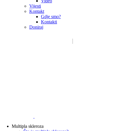
Video
Vijesti
Kontakt
Gdje smo?
Kontakti
Doniraj
Email:
sdms_hrvatske@sdmsh.hr
Kako pomažemo
Donatori / sponzori / partneri
Multipla skleroza