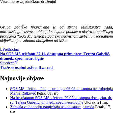
Veselimo se zajedničkom druženju!
Grupa podrške financirana je od strane Ministarstva rada,
mirovinskoga sustava, obitelji i socijalne politike u okviru trogodišnjeg
programa “SOS MS telefon i podrška neovisnom življenju i socijalnom
uključivanju osobama oboljelima od MS-a.
Prethodna
Na SOS MS telefonu 27.11. dostupna prim.dr.sc. Tereza Gabelić,
dr.med., spec. neurologije
Slijedeća
Traže se osobni asistenti za rad
Najnovije objave
SOS MS telefon – Pitaj neurologa: 06.08. dostupna neurologinja
Marija Ratković
Petak, 31, srp
Na besplatnom SOS MS telefonu 29.07. dostupna doc. prim. dr.
sc. Tereza Gabelić, dr. med., spec. neurologije
Utorak, 21, srp
Zahvala za donaciju namještaja nakon sanacije ureda
Petak, 17,
srp