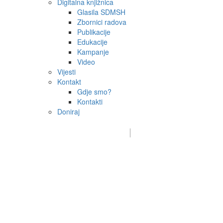
Digitalna knjižnica
Glasila SDMSH
Zbornici radova
Publikacije
Edukacije
Kampanje
Video
Vijesti
Kontakt
Gdje smo?
Kontakti
Doniraj
Email:
sdms_hrvatske@sdmsh.hr
Kako pomažemo
Donatori / sponzori / partneri