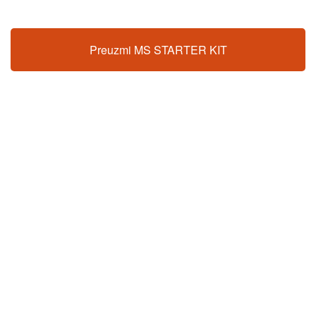
Preuzmi MS STARTER KIT
INFORMACIJE
Savez društava multiple skleroze Hrvatske
Trnsko 34, 10020 Zagreb
Email:
sdms_hrvatske@sdmsh.hr
Telefon:
01 6554 757