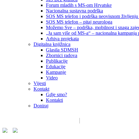
Forum mladih s MS-om Hrvatske
Nacionalna sustavna podrška
SOS MS telefon i podrška neovisnom življenju
SOS MS telefon – pitaj neurologa
Možemo Sve – podrška, mobilnost i snaga zajed
„Ja sam više od MS-a“ – nacionalna kampanja pod
Arhiva projekata
Digitalna knjižnica
Glasila SDMSH
Zbornici radova
Publikacije
Edukacije
Kampanje
Video
Vijesti
Kontakt
Gdje smo?
Kontakti
Doniraj
Email:
sdms_hrvatske@sdmsh.hr
Kako pomažemo