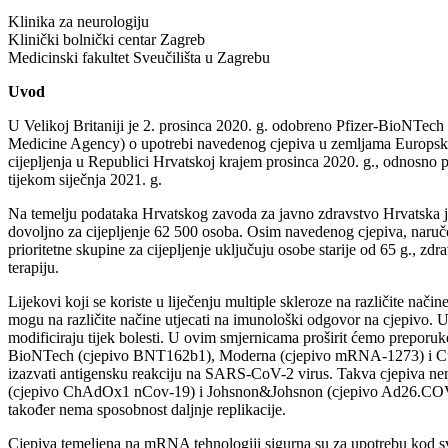
Klinika za neurologiju
Klinički bolnički centar Zagreb
Medicinski fakultet Sveučilišta u Zagrebu
Uvod
U Velikoj Britaniji je 2. prosinca 2020. g. odobreno Pfizer-BioNTe
Medicine Agency) o upotrebi navedenog cjepiva u zemljama Europske 
cijepljenja u Republici Hrvatskoj krajem prosinca 2020. g., odnosno 
tijekom siječnja 2021. g.
Na temelju podataka Hrvatskog zavoda za javno zdravstvo Hrvatska je n
dovoljno za cijepljenje 62 500 osoba. Osim navedenog cjepiva, naruč
prioritetne skupine za cijepljenje uključuju osobe starije od 65 g., 
terapiju.
Lijekovi koji se koriste u liječenju multiple skleroze na različite nač
mogu na različite načine utjecati na imunološki odgovor na cjepivo. 
modificiraju tijek bolesti. U ovim smjernicama proširit ćemo preporuk
BioNTech (cjepivo BNT162b1), Moderna (cjepivo mRNA-1273) i CureV
izazvati antigensku reakciju na SARS-CoV-2 virus. Takva cjepiva nema
(cjepivo ChAdOx1 nCov-19) i Johsnon&Johsnon (cjepivo Ad26.COV2-S)
također nema sposobnost daljnje replikacije.
Cjepiva temeljena na mRNA tehnologiji sigurna su za upotrebu kod svih 