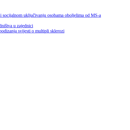
 i socijalnom uključivanju osobama oboljelima od MS-a
ništva u zajednici
izanja svijesti o multipli sklerozi
Donatori / sponzori / partneri