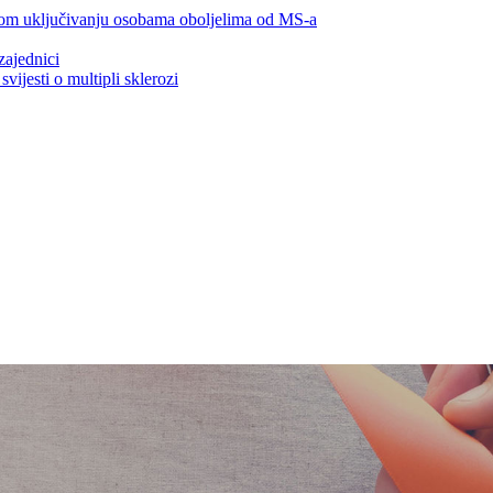
lnom uključivanju osobama oboljelima od MS-a
zajednici
ijesti o multipli sklerozi