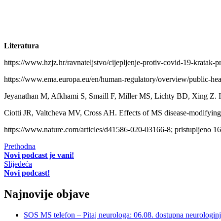
Literatura
https://www.hzjz.hr/ravnateljstvo/cijepljenje-protiv-covid-19-kratak-pr
https://www.ema.europa.eu/en/human-regulatory/overview/public-healt
Jeyanathan M, Afkhami S, Smaill F, Miller MS, Lichty BD, Xing Z.
Ciotti JR, Valtcheva MV, Cross AH. Effects of MS disease-modifying 
https://www.nature.com/articles/d41586-020-03166-8; pristupljeno 16
Prethodna
Novi podcast je vani!
Slijedeća
Novi podcast!
Najnovije objave
SOS MS telefon – Pitaj neurologa: 06.08. dostupna neurologin