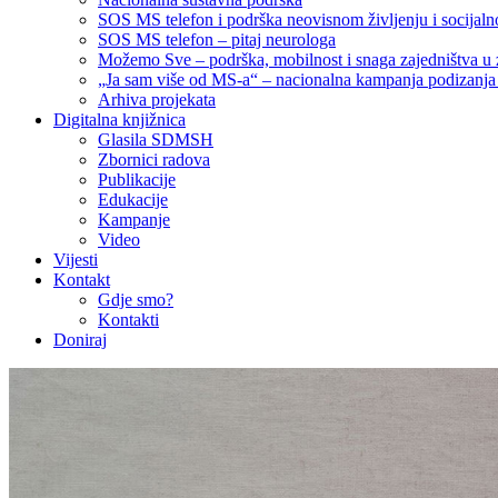
SOS MS telefon i podrška neovisnom življenju i socija
SOS MS telefon – pitaj neurologa
Možemo Sve – podrška, mobilnost i snaga zajedništva u 
„Ja sam više od MS-a“ – nacionalna kampanja podizanja sv
Arhiva projekata
Digitalna knjižnica
Glasila SDMSH
Zbornici radova
Publikacije
Edukacije
Kampanje
Video
Vijesti
Kontakt
Gdje smo?
Kontakti
Doniraj