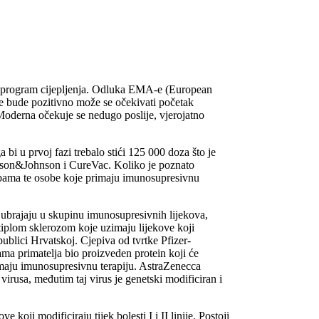
eo program cijepljenja. Odluka EMA-e (European
e bude pozitivno može se očekivati početak
Moderna očekuje se nedugo poslije, vjerojatno
i u prvoj fazi trebalo stići 125 000 doza što je
hnson&Johnson i CureVac. Koliko je poznato
osobama te osobe koje primaju imunosupresivnu
ne ubrajaju u skupinu imunosupresivnih lijekova,
tiplom sklerozom koje uzimaju lijekove koji
ublici Hrvatskoj. Cjepiva od tvrtke Pfizer-
primatelja bio proizveden protein koji će
imaju imunosupresivnu terapiju. AstraZenecca
sa, međutim taj virus je genetski modificiran i
ji modificiraju tijek bolesti I i II linije. Postoji