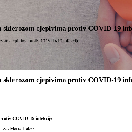
om sklerozom cjepivima protiv COVID-19 inf
rozom cjepivima protiv COVID-19 infekcije
om sklerozom cjepivima protiv COVID-19 inf
 protiv COVID-19 infekcije
.dr.sc. Mario Habek