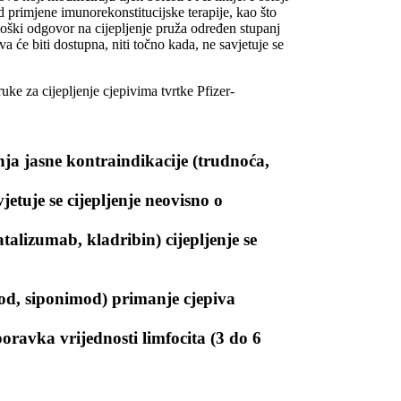
 primjene imunorekonstitucijske terapije, kao što
oški odgovor na cijepljenje pruža određen stupanj
će biti dostupna, niti točno kada, ne savjetuje se
e za cijepljenje cjepivima tvrtke Pfizer-
ja jasne kontraindikacije (trudnoća,
jetuje se cijepljenje neovisno o
alizumab, kladribin) cijepljenje se
od, siponimod) primanje cjepiva
oravka vrijednosti limfocita (3 do 6