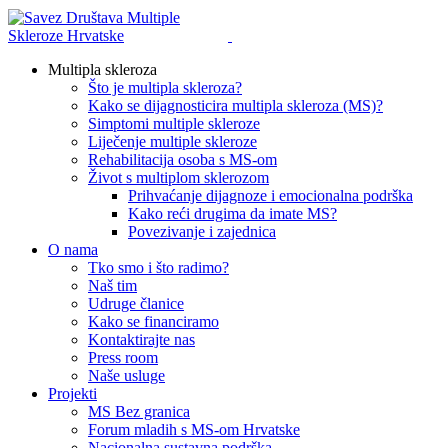
Multipla skleroza
Što je multipla skleroza?
Kako se dijagnosticira multipla skleroza (MS)?
Simptomi multiple skleroze
Liječenje multiple skleroze
Rehabilitacija osoba s MS-om
Život s multiplom sklerozom
Prihvaćanje dijagnoze i emocionalna podrška
Kako reći drugima da imate MS?
Povezivanje i zajednica
O nama
Tko smo i što radimo?
Naš tim
Udruge članice
Kako se financiramo
Kontaktirajte nas
Press room
Naše usluge
Projekti
MS Bez granica
Forum mladih s MS-om Hrvatske
Nacionalna sustavna podrška