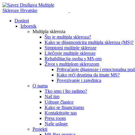
Doniraj
Izbornik
Multipla skleroza
Što je multipla skleroza?
Kako se dijagnosticira multipla skleroza (MS)?
Simptomi multiple skleroze
Liječenje multiple skleroze
Rehabilitacija osoba s MS-om
Život s multiplom sklerozom
Prihvaćanje dijagnoze i emocionalna pod
Kako reći drugima da imate MS?
Povezivanje i zajednica
O nama
Tko smo i što radimo?
Naš tim
Udruge članice
Kako se financiramo
Kontaktirajte nas
Press room
Naše usluge
Projekti
MS Bez granica