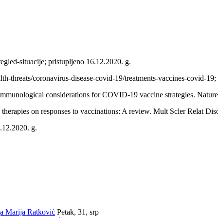
egled-situacije; pristupljeno 16.12.2020. g.
h-threats/coronavirus-disease-covid-19/treatments-vaccines-covid-19; 
 Immunological considerations for COVID-19 vaccine strategies. Natu
therapies on responses to vaccinations: A review. Mult Scler Relat Di
.12.2020. g.
ja Marija Ratković
Petak, 31, srp