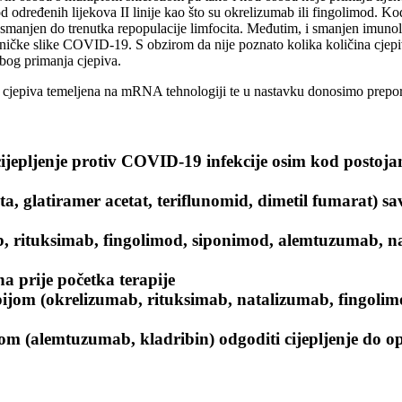
određenih lijekova II linije kao što su okrelizumab ili fingolimod. Kod
smanjen do trenutka repopulacije limfocita. Međutim, i smanjen imunol
čke slike COVID-19. S obzirom da nije poznato kolika količina cjepiva 
zbog primanja cjepiva.
cjepiva temeljena na mRNA tehnologiji te u nastavku donosimo preporuk
ijepljenje protiv COVID-19 infekcije osim kod postojan
ta, glatiramer acetat, teriflunomid, dimetil fumarat) sav
ab, rituksimab, fingolimod, siponimod, alemtuzumab, nat
na prije početka terapije
pijom (okrelizumab, rituksimab, natalizumab, fingolim
jom (alemtuzumab, kladribin) odgoditi cijepljenje do op