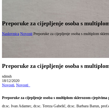
Preporuke za cijepljenje osoba s multipl
Naslovnica
Novosti
Preporuke za cijepljenje osoba s multiplom skle
Preporuke za cijepljenje osoba s multipl
sdmsh
18/12/2020
Novosti
,
Novosti_
Preporuke za cijepljenje osoba s multiplom sklerozom cjepivima
dr.sc. Ivan Adamec, dr.sc. Tereza Gabelić, dr.sc. Barbara Barun, prof