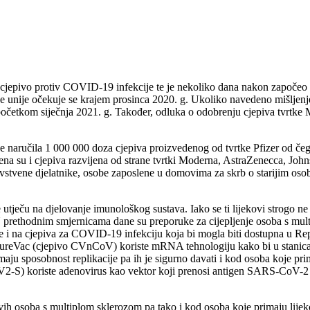
ch cjepivo protiv COVID-19 infekcije te je nekoliko dana nakon započ
unije očekuje se krajem prosinca 2020. g. Ukoliko navedeno mišljenj
početkom siječnja 2021. g. Također, odluka o odobrenju cjepiva tvrtke 
aručila 1 000 000 doza cjepiva proizvedenog od tvrtke Pfizer od čega b
ena su i cjepiva razvijena od strane tvrtki Moderna, AstraZenecca, Jo
zdravstvene djelatnike, osobe zaposlene u domovima za skrb o starijim 
ine utječu na djelovanje imunološkog sustava. Iako se ti lijekovi strogo 
U prethodnim smjernicama dane su preporuke za cijepljenje osoba s mul
e i na cjepiva za COVID-19 infekciju koja bi mogla biti dostupna u Rep
ac (cjepivo CVnCoV) koriste mRNA tehnologiju kako bi u stanicama 
ju sposobnost replikacije pa ih je sigurno davati i kod osoba koje pr
 koriste adenovirus kao vektor koji prenosi antigen SARS-CoV-2 viru
osoba s multiplom sklerozom pa tako i kod osoba koje primaju lijekove ko