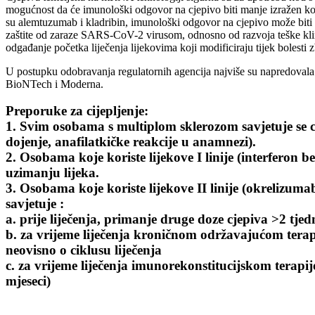
mogućnost da će imunološki odgovor na cjepivo biti manje izražen kod 
su alemtuzumab i kladribin, imunološki odgovor na cjepivo može biti 
zaštite od zaraze SARS-CoV-2 virusom, odnosno od razvoja teške klini
odgađanje početka liječenja lijekovima koji modificiraju tijek bolesti 
U postupku odobravanja regulatornih agencija najviše su napredovala 
BioNTech i Moderna.
Preporuke za cijepljenje:
1. Svim osobama s multiplom sklerozom savjetuje se c
dojenje, anafilatkičke reakcije u anamnezi).
2. Osobama koje koriste lijekove I linije (interferon be
uzimanju lijeka.
3. Osobama koje koriste lijekove II linije (okrelizum
savjetuje :
a. prije liječenja, primanje druge doze cjepiva >2 tjed
b. za vrijeme liječenja kroničnom održavajućom tera
neovisno o ciklusu liječenja
c. za vrijeme liječenja imunorekonstitucijskom terapi
mjeseci)