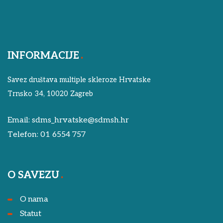
INFORMACIJE
Savez društava multiple skleroze Hrvatske
Trnsko 34, 10020 Zagreb
Email:
sdms_hrvatske@sdmsh.hr
Telefon:
01 6554 757
O SAVEZU
O nama
Statut