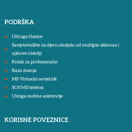
PODRŠKA
Udruge članice
Savjetovalište za djecu oboljelu od multiple skleroze i
njihove obitelji
Kutak za profesionalce
Baza znanja
MS Virtualni savjetnik
SOS MS telefon
Usluga osobne asistencije
KORISNE POVEZNICE