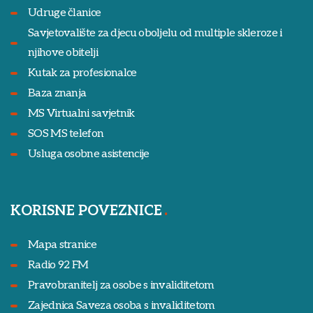
Udruge članice
Savjetovalište za djecu oboljelu od multiple skleroze i
njihove obitelji
Kutak za profesionalce
Baza znanja
MS Virtualni savjetnik
SOS MS telefon
Usluga osobne asistencije
KORISNE POVEZNICE
Mapa stranice
Radio 92 FM
Pravobranitelj za osobe s invaliditetom
Zajednica Saveza osoba s invaliditetom