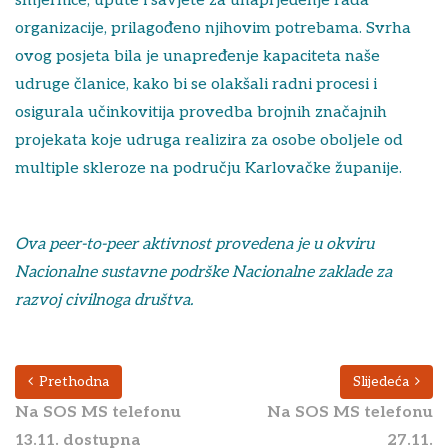
smjernice, upute i savjete za unaprjeđenje rada
organizacije, prilagođeno njihovim potrebama. Svrha
ovog posjeta bila je unapređenje kapaciteta naše
udruge članice, kako bi se olakšali radni procesi i
osigurala učinkovitija provedba brojnih značajnih
projekata koje udruga realizira za osobe oboljele od
multiple skleroze na području Karlovačke županije.
Ova peer-to-peer aktivnost provedena je u okviru
Nacionalne sustavne podrške Nacionalne zaklade za
razvoj civilnoga društva.
Prethodna
Slijedeća
Na SOS MS telefonu
Na SOS MS telefonu
13.11. dostupna
27.11.