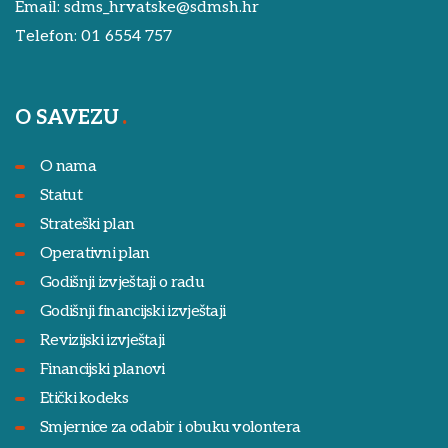
Email:
sdms_hrvatske@sdmsh.hr
Telefon:
01 6554 757
O SAVEZU
O nama
Statut
Strateški plan
Operativni plan
Godišnji izvještaji o radu
Godišnji financijski izvještaji
Revizijski izvještaji
Financijski planovi
Etički kodeks
Smjernice za odabir i obuku volontera