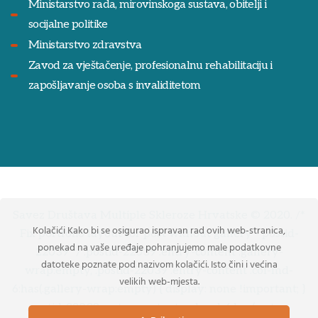
Ministarstvo rada, mirovinskoga sustava, obitelji i
socijalne politike
Ministarstvo zdravstva
Zavod za vještačenje, profesionalnu rehabilitaciju i
zapošljavanje osoba s invaliditetom
Savez Društava Multiple Skleroze Hrvatske © 2020. /*
Kolačići Kako bi se osigurao ispravan rad ovih web-stranica,
Fix portfolio layout for post without gallery - postid-
ponekad na vaše uređaje pohranjujemo male podatkovne
22039 */ .postid-22039 .entry-content .gallery-
datoteke poznate pod nazivom kolačići. Isto čini i većina
wrap:empty, .postid-22039 .entry-content .col-md-
velikih web-mjesta.
6:has(.gallery-wrap:empty) { display: none !important; }
.postid-22039 .entry-content .col-md-6:has(.entry-