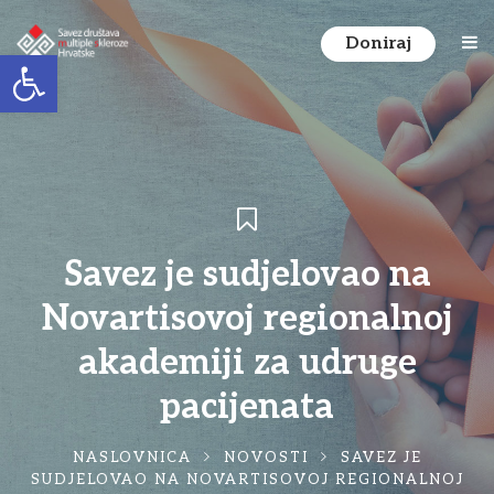
Doniraj
Open toolbar
Savez je sudjelovao na
Novartisovoj regionalnoj
akademiji za udruge
pacijenata
NASLOVNICA
NOVOSTI
SAVEZ JE
SUDJELOVAO NA NOVARTISOVOJ REGIONALNOJ