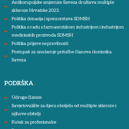
Antikorupcijske smjernice Saveza društava multiple
skleroze Hrvatske 2023.
Politika donacija i sponzorstava SDMSH
Politika o radu s farmaceutskom industrijom i industrijom
medicinskih proizvoda SDMSH
Politika prijave nepravilnosti
Postupak za unutarnje pritužbe članova i korisnika
Saveza
PODRŠKA
Udruge članice
Savjetovalište za djecu oboljelu od multiple skleroze i
njihove obitelji
Kutak za profesionalce