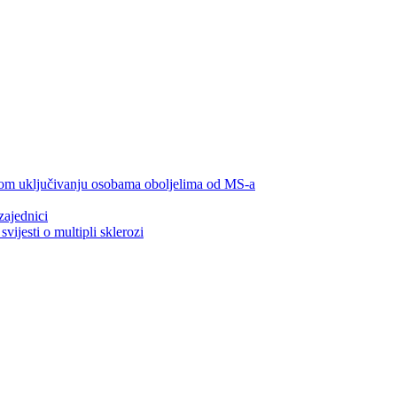
lnom uključivanju osobama oboljelima od MS-a
zajednici
ijesti o multipli sklerozi