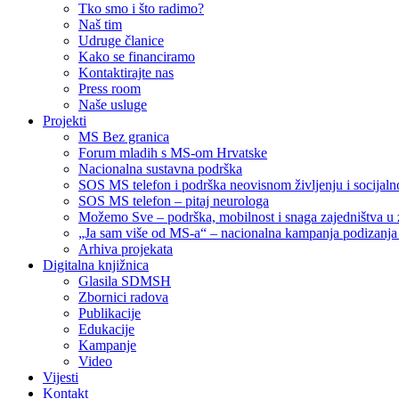
Tko smo i što radimo?
Naš tim
Udruge članice
Kako se financiramo
Kontaktirajte nas
Press room
Naše usluge
Projekti
MS Bez granica
Forum mladih s MS-om Hrvatske
Nacionalna sustavna podrška
SOS MS telefon i podrška neovisnom življenju i socija
SOS MS telefon – pitaj neurologa
Možemo Sve – podrška, mobilnost i snaga zajedništva u 
„Ja sam više od MS-a“ – nacionalna kampanja podizanja sv
Arhiva projekata
Digitalna knjižnica
Glasila SDMSH
Zbornici radova
Publikacije
Edukacije
Kampanje
Video
Vijesti
Kontakt