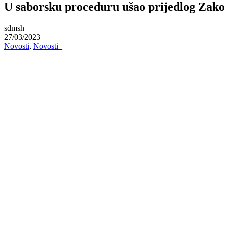
U saborsku proceduru ušao prijedlog Zakon
sdmsh
27/03/2023
Novosti
,
Novosti_