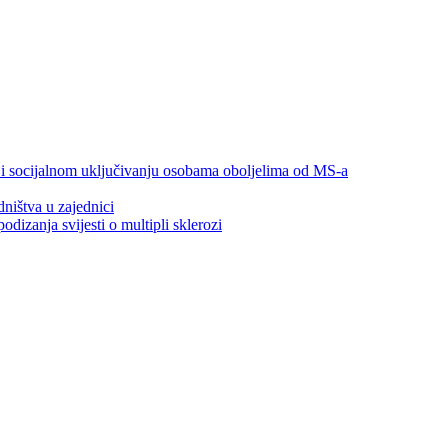
 i socijalnom uključivanju osobama oboljelima od MS-a
ništva u zajednici
izanja svijesti o multipli sklerozi