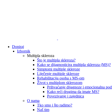
Doniraj
Izbornik
Multipla skleroza
Što je multipla skleroza?
Kako se dijagnosticira multipla skleroza (MS)?
Simptomi multiple skleroze
Liječenje multiple skleroze
Rehabilitacija osoba s MS-om
Život s multiplom sklerozom
Prihvaćanje dijagnoze i emocionalna pod
Kako reći drugima da imate MS?
Povezivanje i zajednica
O nama
Tko smo i što radimo?
Naš tim