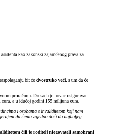
g asistenta kao zakonski zajamčenog prava za
 raspolaganju bit će
dvostruko veći
, s tim da će
ržavnom proračunu. Do sada je novac osiguravan
 eura, a u idućoj godini 155 milijuna eura.
jedincima i osobama s invaliditetom koji nam
 vjerujem da ćemo zajedno doći do najboljeg
aliditetom čiji je roditelj njegovatelj samohrani