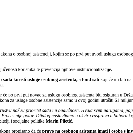
Zakona o osobnoj asistenciji, kojim se po prvi put uvodi usluga osobno
čenosti korisnika te prevencija njihove institucionalizacije.
o sada koristi usluge osobnog asistenta,
a
fond sati
koji će im biti na
ma.
er će po prvi put novac za uslugu osobnog asistenta biti osiguran u D
akona za usluge osobne asistencije samo u ovoj godini utrošiti 61 milijun
 društvu naš su prioritet sada i u budućnosti. Hvala svim udrugama, po
v. Proces nije gotov. Dijalog nastavljamo u okviru rasprava u Sabora i
telji i socijalne politike
Marin Piletić
.
 zakona propisano da će
pravo na osobnog asistenta imati i osobe s inv