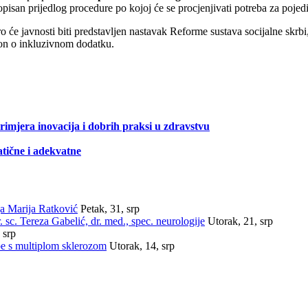
opisan prijedlog procedure po kojoj će se procjenjivati potreba za pojed
će javnosti biti predstavljen nastavak Reforme sustava socijalne skrbi,
kon o inkluzivnom dodatku.
rimjera inovacija i dobrih praksi u zdravstvu
tične i adekvatne
ja Marija Ratković
Petak, 31, srp
sc. Tereza Gabelić, dr. med., spec. neurologije
Utorak, 21, srp
 srp
be s multiplom sklerozom
Utorak, 14, srp