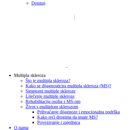
Doniraj
Email:
sdms_hrvatske@sdmsh.hr
Kako pomažemo
Multipla skleroza
Što je multipla skleroza?
Kako se dijagnosticira multipla skleroza (MS)?
Simptomi multiple skleroze
Liječenje multiple skleroze
Rehabilitacija osoba s MS-om
Život s multiplom sklerozom
Prihvaćanje dijagnoze i emocionalna podrška
Kako reći drugima da imate MS?
Povezivanje i zajednica
O nama