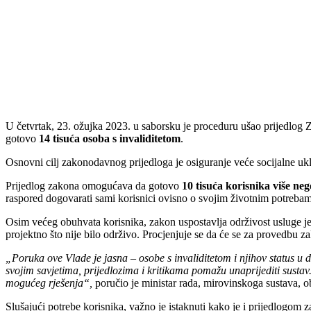
U četvrtak, 23. ožujka 2023. u saborsku je proceduru ušao prijedlog 
gotovo
14 tisuća osoba s invaliditetom
.
Osnovni cilj zakonodavnog prijedloga je osiguranje veće socijalne uklju
Prijedlog zakona omogućava da gotovo
10 tisuća korisnika više neg
raspored dogovarati sami korisnici ovisno o svojim životnim potreba
Osim većeg obuhvata korisnika, zakon uspostavlja održivost usluge j
projektno što nije bilo održivo. Procjenjuje se da će se za provedbu z
„Poruka ove Vlade je jasna – osobe s invaliditetom i njihov status u
svojim savjetima, prijedlozima i kritikama pomažu unaprijediti susta
mogućeg rješenja“,
poručio je ministar rada, mirovinskoga sustava, obi
Slušajući potrebe korisnika, važno je istaknuti kako je i prijedlogom