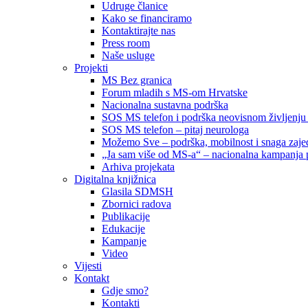
Udruge članice
Kako se financiramo
Kontaktirajte nas
Press room
Naše usluge
Projekti
MS Bez granica
Forum mladih s MS-om Hrvatske
Nacionalna sustavna podrška
SOS MS telefon i podrška neovisnom življenju
SOS MS telefon – pitaj neurologa
Možemo Sve – podrška, mobilnost i snaga zajed
„Ja sam više od MS-a“ – nacionalna kampanja pod
Arhiva projekata
Digitalna knjižnica
Glasila SDMSH
Zbornici radova
Publikacije
Edukacije
Kampanje
Video
Vijesti
Kontakt
Gdje smo?
Kontakti