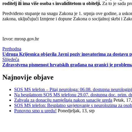
roditelj ili ima više osoba s invaliditetom u obitelji.
Za to je sada pr
Predviđeno stupanje na snagu Zakona je 1. srpnja ove godine, a uskoro 
zakona, uključujući Izmjene i dopune Zakona o socijalnoj skrbi i Za
Izvor: mrosp.gov.hr
Prethodna
Udruga Krijesnica objavila Javni poziv inovatorima za dostavu p
Slijedeća
Zdravstvena pismenost hrvatskih građana na granici je problema
Najnovije objave
SOS MS telefon – Pitaj neurologa: 06.08. dostupna neurologin
Na besplatnom SOS MS telefonu 29.07. dostupna doc. prim. dr. 
Zahvala za donaciju namještaja nakon sanacije ureda
Petak, 17,
SOS MS telefon: Besplatno savjetovanje s neurolozima za oso
Ponovno smo u uredu!
Ponedjeljak, 13, srp