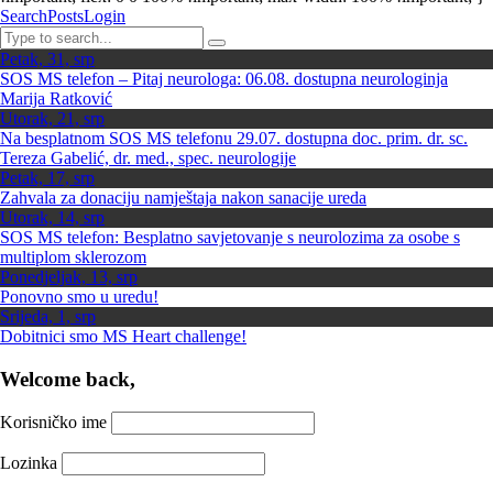
Search
Posts
Login
Petak, 31, srp
SOS MS telefon – Pitaj neurologa: 06.08. dostupna neurologinja
Marija Ratković
Utorak, 21, srp
Na besplatnom SOS MS telefonu 29.07. dostupna doc. prim. dr. sc.
Tereza Gabelić, dr. med., spec. neurologije
Petak, 17, srp
Zahvala za donaciju namještaja nakon sanacije ureda
Utorak, 14, srp
SOS MS telefon: Besplatno savjetovanje s neurolozima za osobe s
multiplom sklerozom
Ponedjeljak, 13, srp
Ponovno smo u uredu!
Srijeda, 1, srp
Dobitnici smo MS Heart challenge!
Welcome back,
Korisničko ime
Lozinka