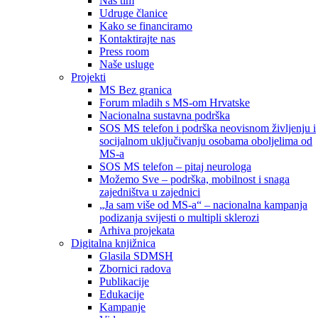
Naš tim
Udruge članice
Kako se financiramo
Kontaktirajte nas
Press room
Naše usluge
Projekti
MS Bez granica
Forum mladih s MS-om Hrvatske
Nacionalna sustavna podrška
SOS MS telefon i podrška neovisnom življenju i
socijalnom uključivanju osobama oboljelima od
MS-a
SOS MS telefon – pitaj neurologa
Možemo Sve – podrška, mobilnost i snaga
zajedništva u zajednici
„Ja sam više od MS-a“ – nacionalna kampanja
podizanja svijesti o multipli sklerozi
Arhiva projekata
Digitalna knjižnica
Glasila SDMSH
Zbornici radova
Publikacije
Edukacije
Kampanje