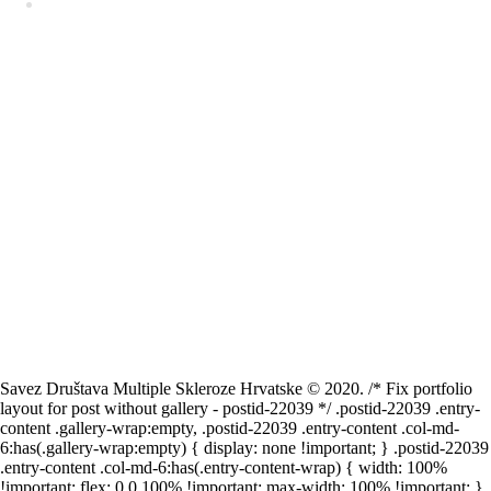
Zavod za vještačenje, profesionalnu rehabilitaciju i
zapošljavanje osoba s invaliditetom
Savez Društava Multiple Skleroze Hrvatske © 2020. /* Fix portfolio
layout for post without gallery - postid-22039 */ .postid-22039 .entry-
content .gallery-wrap:empty, .postid-22039 .entry-content .col-md-
6:has(.gallery-wrap:empty) { display: none !important; } .postid-22039
.entry-content .col-md-6:has(.entry-content-wrap) { width: 100%
!important; flex: 0 0 100% !important; max-width: 100% !important; }