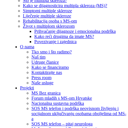
Što je multipla skleroza?
Kako se dijagnosticira multipla skleroza (MS)?
Simptomi multiple skleroze
Liječenje multiple skleroze
Rehabilitacija osoba s MS-om
Život s multiplom sklerozom
Prihvaćanje dijagnoze i emocionalna podrška
Kako reći drugima da imate MS?
Povezivanje i zajednica
O nama
Tko smo i što radimo?
Naš tim
Udruge članice
Kako se financiramo
Kontaktirajte nas
Press room
Naše usluge
Projekti
MS Bez granica
Forum mladih s MS-om Hrvatske
Nacionalna sustavna podrška
SOS MS telefon i podrška neovisnom življenju i
socijalnom uključivanju osobama oboljelima od MS-
a
SOS MS telefon – pitaj neurologa