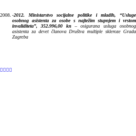
-2012. Ministarstvo socijalne politike i mladih,
“Usluge
osobnog asistenta za osobe s najtežim stupnjem i vrstom
invaliditeta”, 352.996,00 kn
– osigurana usluga osobno
asistenta za devet članova Društva multiple skleroze Grada
Zagreba
INFORMACIJE
Savez društava multiple skleroze Hrvatske
Trnsko 34, 10020 Zagreb