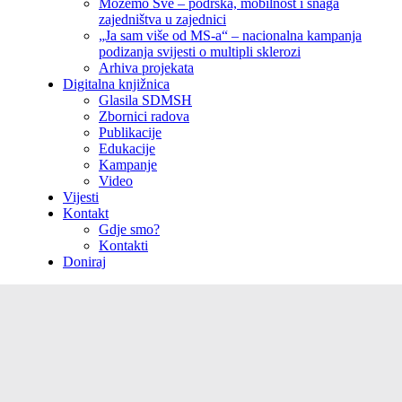
Možemo Sve – podrška, mobilnost i snaga
zajedništva u zajednici
„Ja sam više od MS-a“ – nacionalna kampanja
podizanja svijesti o multipli sklerozi
Arhiva projekata
Digitalna knjižnica
Glasila SDMSH
Zbornici radova
Publikacije
Edukacije
Kampanje
Video
Vijesti
Kontakt
Gdje smo?
Kontakti
Doniraj