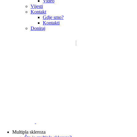
Video
Vijesti
Kontakt
Gdje smo?
Kontakti
Doniraj
Email:
sdms_hrvatske@sdmsh.hr
Kako pomažemo
Donatori / sponzori / partneri
Multipla skleroza