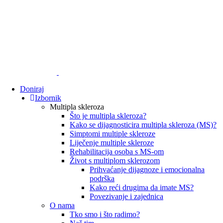
Doniraj
Izbornik
Multipla skleroza
Što je multipla skleroza?
Kako se dijagnosticira multipla skleroza (MS)?
Simptomi multiple skleroze
Liječenje multiple skleroze
Rehabilitacija osoba s MS-om
Život s multiplom sklerozom
Prihvaćanje dijagnoze i emocionalna
podrška
Kako reći drugima da imate MS?
Povezivanje i zajednica
O nama
Tko smo i što radimo?