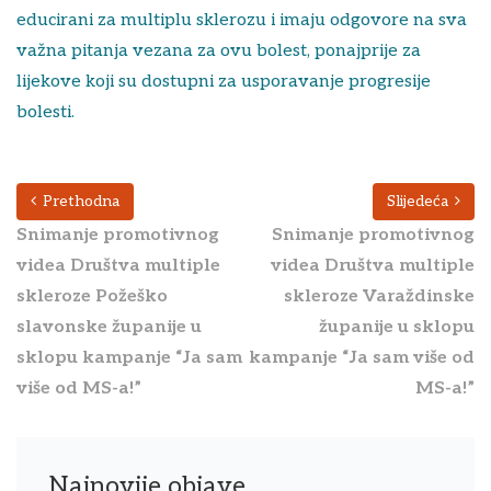
educirani za multiplu sklerozu i imaju odgovore na sva
važna pitanja vezana za ovu bolest, ponajprije za
lijekove koji su dostupni za usporavanje progresije
bolesti.
Prethodna
Slijedeća
Snimanje promotivnog
Snimanje promotivnog
videa Društva multiple
videa Društva multiple
skleroze Požeško
skleroze Varaždinske
slavonske županije u
županije u sklopu
sklopu kampanje “Ja sam
kampanje “Ja sam više od
više od MS-a!”
MS-a!”
Najnovije objave