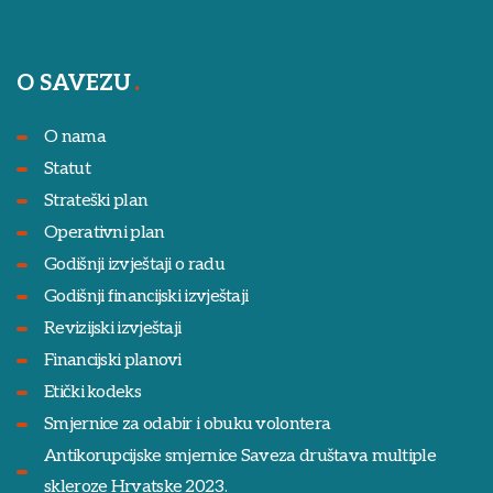
O SAVEZU
O nama
Statut
Strateški plan
Operativni plan
Godišnji izvještaji o radu
Godišnji financijski izvještaji
Revizijski izvještaji
Financijski planovi
Etički kodeks
Smjernice za odabir i obuku volontera
Antikorupcijske smjernice Saveza društava multiple
skleroze Hrvatske 2023.