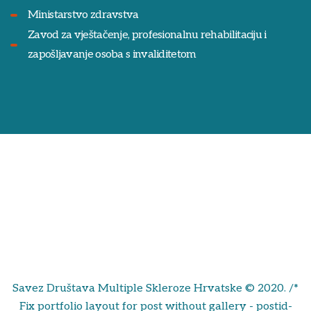
Ministarstvo zdravstva
Zavod za vještačenje, profesionalnu rehabilitaciju i
zapošljavanje osoba s invaliditetom
Savez Društava Multiple Skleroze Hrvatske © 2020. /*
Fix portfolio layout for post without gallery - postid-