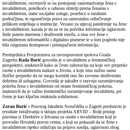
invaliditetom, osvrnuvši se na postojanje zanemarivanja žena s
invaliditetom, poteškoće u odnosu obitelji prema ženama s
invaliditetom, slabe socijalne usluge, posebice u ruralnim
područjima, te ograničenja prava na samostalno odlučivanje
prilikom smještaja u institucije. Vezano za utjecaj pandemije na žene
s invaliditetom, kazala je da su se na početku informacije uglavnom
širile putem interneta i društvenih mreža, a nisu sve žene s
invaliditetom informatički i digitalno pismene te u tom pogledu nije
bila osigurana dostupnost i pristupačnost informacija.
Predsjednica Povjerenstva za ravnopravnost spolova Grada
Zagreba
Rada Borić
govorila je o invaliditetu u feminističkoj
perspektivi, istaknuvši kako se često zaboravlja na koje sve prepreke
osobe s invaliditetom nailaze u životu, a koje nisu nužno samo
fizičke prepreke da ne mogu koristiti ono što zovemo društvenim
dobrima ili uslugama. Govorila je također o razvoju razumijevanja
potreba žena s invaliditetom od strane feminističkog pokreta,
istaknuvši da je važno feminističko razumijevanje invaliditeta, pri
čemu je kao ključnu istaknula solidarnost.
Zoran Burić
s Pravnog fakulteta Sveučilišta u Zagreb predstavio je
rezultate istraživanja u sklopu projekta ARVID – Bolji pristup
pravima iz Direktive o žrtvama za osobe s invaliditetom koji je
provodio Hrvatski pravni centar, a koji su pokazali da se žene s
invaliditetom rijetko odlučuju na prijavu nasilja, uglavnom zbog