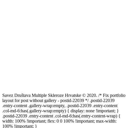
zapošljavanje osoba s invaliditetom
Savez Društava Multiple Skleroze Hrvatske © 2020. /* Fix portfolio
layout for post without gallery - postid-22039 */ .postid-22039
.entry-content .gallery-wrap:empty, .postid-22039 .entry-content
.col-md-6:has(.gallery-wrap:empty) { display: none !important; }
.postid-22039 .entry-content .col-md-6:has(.entry-content-wrap) {
width: 100% !important; flex: 0 0 100% !important; max-width:
100% !important; }