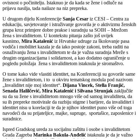
ovisnost o počinitelju. Istaknuo je da kada se žene i odluče na
prijavu nasilja, tada nailaze na niz prepreka.
U drugom dijelu Konferencije
Sanja Cesar
iz CESI – Centra za
edukaciju, savjetovanje i istraživanje govorila je o aktivizmu ženskih
grupa kroz primjere dobre prakse i suradnju sa SOIH – Mrežom
žena s invaliditetom. U kontekstu pitanja zašto još uvijek
kasnimo,
Mira Katalenić
iz Hrvatske udruge za školovanje pasa
vodiča i mobilitet kazala je da iako postoje zakoni, treba raditi na
osnaživanju žena s invaliditetom te da je važna suradnja Mreže s
drugim organizacijama i solidarnost, a kao dodatno ograničenje u
pogledu položaja žena s invaliditetom istaknula je siromaštvo.
O tome kako vide vlastiti identitet, na Konferenciji su govorile same
žene s invaliditetom, i to u okviru tematskog modula pod nazivom
„Invaliditet nije moj identitet“.
Dijana Vincek, Stella Franjić,
Senada Halilčević, Mira Katalenić i Silvana Strunjak
zaključile
su da su žene s invaliditetom mnogo više od samog invaliditeta, da
su ih prepreke motivirale da razbiju stigme i barijere, da invaliditet i
identitet nisu u korelaciji te da je njihov identitet puno više od toga
navodeći da su prijateljice, majke, supruge, sportašice, zaposlenice i
suradnice.
Ispred Gradskog ureda za socijalnu zaštitu i osobe s invaliditetom
Grada Zagreba
Marinka Bakula-Anđelić
istaknula je da je važno