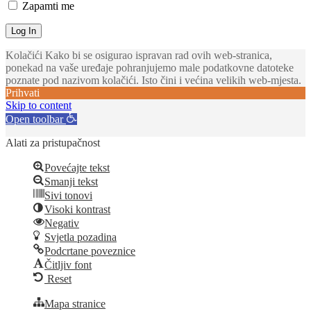
Zapamti me
Kolačići Kako bi se osigurao ispravan rad ovih web-stranica,
ponekad na vaše uređaje pohranjujemo male podatkovne datoteke
poznate pod nazivom kolačići. Isto čini i većina velikih web-mjesta.
Prihvati
Skip to content
Open toolbar
Alati za pristupačnost
Povećajte tekst
Smanji tekst
Sivi tonovi
Visoki kontrast
Negativ
Svjetla pozadina
Podcrtane poveznice
Čitljiv font
Reset
Mapa stranice