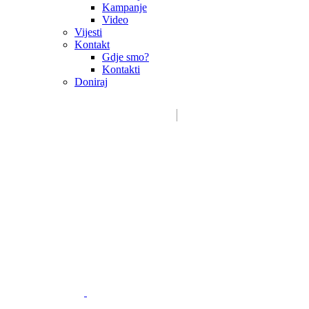
Kampanje
Video
Vijesti
Kontakt
Gdje smo?
Kontakti
Doniraj
Email:
sdms_hrvatske@sdmsh.hr
Kako pomažemo
Donatori / sponzori / partneri