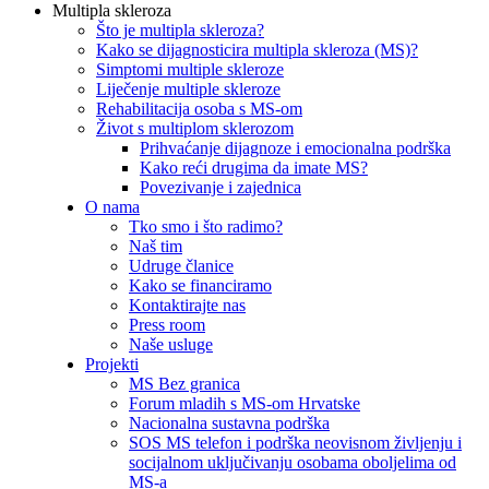
Multipla skleroza
Što je multipla skleroza?
Kako se dijagnosticira multipla skleroza (MS)?
Simptomi multiple skleroze
Liječenje multiple skleroze
Rehabilitacija osoba s MS-om
Život s multiplom sklerozom
Prihvaćanje dijagnoze i emocionalna podrška
Kako reći drugima da imate MS?
Povezivanje i zajednica
O nama
Tko smo i što radimo?
Naš tim
Udruge članice
Kako se financiramo
Kontaktirajte nas
Press room
Naše usluge
Projekti
MS Bez granica
Forum mladih s MS-om Hrvatske
Nacionalna sustavna podrška
SOS MS telefon i podrška neovisnom življenju i
socijalnom uključivanju osobama oboljelima od
MS-a