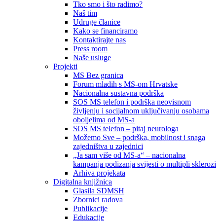
Tko smo i što radimo?
Naš tim
Udruge članice
Kako se financiramo
Kontaktirajte nas
Press room
Naše usluge
Projekti
MS Bez granica
Forum mladih s MS-om Hrvatske
Nacionalna sustavna podrška
SOS MS telefon i podrška neovisnom
življenju i socijalnom uključivanju osobama
oboljelima od MS-a
SOS MS telefon – pitaj neurologa
Možemo Sve – podrška, mobilnost i snaga
zajedništva u zajednici
„Ja sam više od MS-a“ – nacionalna
kampanja podizanja svijesti o multipli sklerozi
Arhiva projekata
Digitalna knjižnica
Glasila SDMSH
Zbornici radova
Publikacije
Edukacije