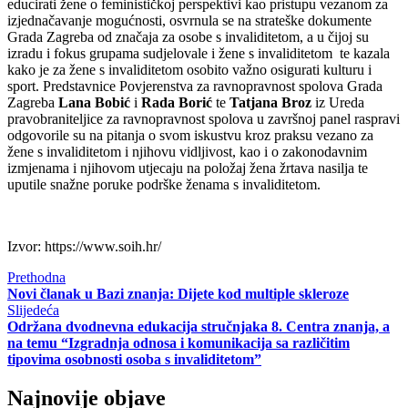
educirati žene o feminističkoj perspektivi kao pristupu vezanom za
izjednačavanje mogućnosti, osvrnula se na strateške dokumente
Grada Zagreba od značaja za osobe s invaliditetom, a u čijoj su
izradu i fokus grupama sudjelovale i žene s invaliditetom te kazala
kako je za žene s invaliditetom osobito važno osigurati kulturu i
sport. Predstavnice Povjerenstva za ravnopravnost spolova Grada
Zagreba
Lana Bobić
i
Rada Borić
te
Tatjana Broz
iz Ureda
pravobraniteljice za ravnopravnost spolova u završnoj panel raspravi
odgovorile su na pitanja o svom iskustvu kroz praksu vezano za
žene s invaliditetom i njihovu vidljivost, kao i o zakonodavnim
izmjenama i njihovom utjecaju na položaj žena žrtava nasilja te
uputile snažne poruke podrške ženama s invaliditetom.
Izvor: https://www.soih.hr/
Prethodna
Novi članak u Bazi znanja: Dijete kod multiple skleroze
Slijedeća
Održana dvodnevna edukacija stručnjaka 8. Centra znanja, a
na temu “Izgradnja odnosa i komunikacija sa različitim
tipovima osobnosti osoba s invaliditetom”
Najnovije objave