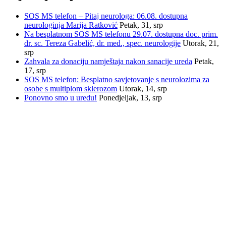
SOS MS telefon – Pitaj neurologa: 06.08. dostupna
neurologinja Marija Ratković
Petak, 31, srp
Na besplatnom SOS MS telefonu 29.07. dostupna doc. prim.
dr. sc. Tereza Gabelić, dr. med., spec. neurologije
Utorak, 21,
srp
Zahvala za donaciju namještaja nakon sanacije ureda
Petak,
17, srp
SOS MS telefon: Besplatno savjetovanje s neurolozima za
osobe s multiplom sklerozom
Utorak, 14, srp
Ponovno smo u uredu!
Ponedjeljak, 13, srp
INFORMACIJE
Savez društava multiple skleroze Hrvatske
Trnsko 34, 10020 Zagreb