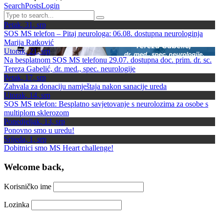
Search
Posts
Login
Petak, 31, srp
SOS MS telefon – Pitaj neurologa: 06.08. dostupna neurologinja
Marija Ratković
Utorak, 21, srp
Na besplatnom SOS MS telefonu 29.07. dostupna doc. prim. dr. sc.
Tereza Gabelić, dr. med., spec. neurologije
Petak, 17, srp
Zahvala za donaciju namještaja nakon sanacije ureda
Utorak, 14, srp
SOS MS telefon: Besplatno savjetovanje s neurolozima za osobe s
multiplom sklerozom
Ponedjeljak, 13, srp
Ponovno smo u uredu!
Srijeda, 1, srp
Dobitnici smo MS Heart challenge!
Welcome back,
Korisničko ime
Lozinka