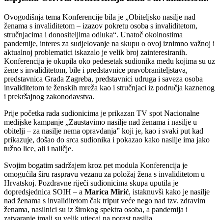
Ovogodišnja tema Konferencije bila je „Obiteljsko nasilje nad
ženama s invaliditetom – izazov pokretu osoba s invaliditetom,
stručnjacima i donositeljima odluka“. Unatoč okolnostima
pandemije, interes za sudjelovanje na skupu o ovoj iznimno važnoj i
aktualnoj problematici iskazalo je velik broj zainteresiranih.
Konferencija je okupila oko pedesetak sudionika među kojima su uz
žene s invaliditetom, bile i predstavnice pravobraniteljstava,
predstavnica Grada Zagreba, predstavnici udruga i saveza osoba
invaliditetom te ženskih mreža kao i stručnjaci iz područja kaznenog
i prekršajnog zakonodavstva.
Prije početka rada sudionicima je prikazan TV spot Nacionalne
medijske kampanje „Zaustavimo nasilje nad ženama i nasilje u
obitelji – za nasilje nema opravdanja” koji je, kao i svaki put kad
prikazuje, došao do srca sudionika i pokazao kako nasilje ima jako
tužno lice, ali i naličje.
Svojim bogatim sadržajem kroz pet modula Konferencija je
omogućila širu raspravu vezanu za položaj žena s invaliditetom u
Hrvatskoj. Pozdravne riječi sudionicima skupa uputila je
dopredsjednica SOIH – a
Marica Mirić
, istaknuvši kako je nasilje
nad ženama s invaliditetom čak triput veće nego nad tzv. zdravim
ženama, nasilnici su iz širokog spektra osoba, a pandemija i
zatvaranje imali su velik utjecaj na porast nasilja.