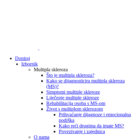
Doniraj
Izbornik
Multipla skleroza
Što je multipla skleroza?
Kako se dijagnosticira multipla skleroza
(MS)?
Simptomi multiple skleroze
Liječenje multiple skleroze
Rehabilitacija osoba s MS-om
Život s multiplom sklerozom
Prihvaćanje dijagnoze i emocionalna
podrška
Kako reći drugima da imate MS?
Povezivanje i zajednica
O nama