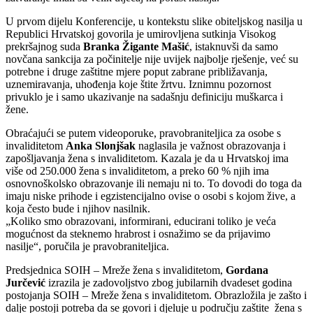
U prvom dijelu Konferencije, u kontekstu slike obiteljskog nasilja u
Republici Hrvatskoj govorila je umirovljena sutkinja Visokog
prekršajnog suda
Branka Žigante Mašić
, istaknuvši da samo
novčana sankcija za počinitelje nije uvijek najbolje rješenje, već su
potrebne i druge zaštitne mjere poput zabrane približavanja,
uznemiravanja, uhođenja koje štite žrtvu. Iznimnu pozornost
privuklo je i samo ukazivanje na sadašnju definiciju muškarca i
žene.
Obraćajući se putem videoporuke, pravobraniteljica za osobe s
invaliditetom
Anka Slonjšak
naglasila je važnost obrazovanja i
zapošljavanja žena s invaliditetom. Kazala je da u Hrvatskoj ima
više od 250.000 žena s invaliditetom, a preko 60 % njih ima
osnovnoškolsko obrazovanje ili nemaju ni to. To dovodi do toga da
imaju niske prihode i egzistencijalno ovise o osobi s kojom žive, a
koja često bude i njihov nasilnik.
„Koliko smo obrazovani, informirani, educirani toliko je veća
mogućnost da steknemo hrabrost i osnažimo se da prijavimo
nasilje“, poručila je pravobraniteljica.
Predsjednica SOIH – Mreže žena s invaliditetom,
Gordana
Jurčević
izrazila je zadovoljstvo zbog jubilarnih dvadeset godina
postojanja SOIH – Mreže žena s invaliditetom. Obrazložila je zašto i
dalje postoji potreba da se govori i djeluje u području zaštite žena s