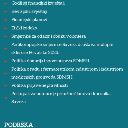
Godišnji financijski izvještaji
Revizijski izvještaji
Financijski planovi
Etički kodeks
Smjernice za odabir i obuku volontera
Antikorupcijske smjernice Saveza društava multiple
skleroze Hrvatske 2023.
Politika donacija i sponzorstava SDMSH
Politika o radu s farmaceutskom industrijom i industrijom
medicinskih proizvoda SDMSH
Politika prijave nepravilnosti
Postupak za unutarnje pritužbe članova i korisnika
Saveza
PODRŠKA