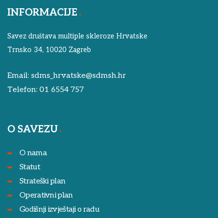
INFORMACIJE
Savez društava multiple skleroze Hrvatske
Trnsko 34, 10020 Zagreb
Email:
sdms_hrvatske@sdmsh.hr
Telefon:
01 6554 757
O SAVEZU
O nama
Statut
Strateški plan
Operativni plan
Godišnji izvještaji o radu