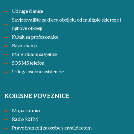
Udruge članice
Savjetovalište za djecu oboljelu od multiple skleroze i
njihove obitelji
Kutak za profesionalce
Baza znanja
MS Virtualni savjetnik
SOS MS telefon
Usluga osobne asistencije
KORISNE POVEZNICE
Mapa stranice
Radio 92 FM
Pravobranitelj za osobe s invaliditetom