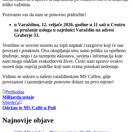
toliko važnima.
Pozivamo vas da nam se ponovno pridružite!
u Varaždinu, 12. veljače 2026. godine u 11 sati u Centru
za pružanje usluga u zajednici Varaždin na adresi
Graberje 33.
Veselimo se novom susretu uz topli napitak i razgovor koji će nas
povezati i potaknuti. Ova okupljanja nisu samo prilika za opušteno
druženje, nego i za razmjenu iskustava, savjeta i informacija koje
nam mogu olakšati svakodnevni život. Često nam upravo ovakvi
susreti daju osjećaj podrške koji nam svima ponekad nedostaje.
Vidimo se uskoro u našem varaždinskom MS Caffeu, gdje
povezanost i razumijevanje ponovno dolaze na prvo mjesto!
Prethodna
Milijarda ustaje
Slijedeća
Održan je MS Caffe u Puli
Najnovije objave