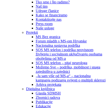
Tko smo i što radimo?
Naš tim
Udruge članice
Kako se financiramo
Kontaktirajte nas
Press room
Naše usluge
Projekti
MS Bez granica
Forum mladih s MS-om Hrvatske
Nacionalna sustavna podrška
SOS MS telefon i podrška neovisnom
življenju i socijalnom uključivanju osobama
oboljelima od MS-a
SOS MS telefon – pitaj neurologa
Možemo Sve – podrška, mobilnost i snaga
zajedništva u zajednici
„Ja sam više od MS-a“ – nacionalna
kampanja podizanja svijesti o multipli sklerozi
Arhiva projekata
Digitalna knjižnica
Glasila SDMSH
Zbornici radova
Publikacije
Edukacije