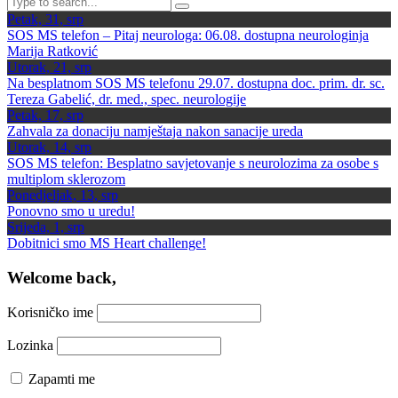
Petak, 31, srp
SOS MS telefon – Pitaj neurologa: 06.08. dostupna neurologinja
Marija Ratković
Utorak, 21, srp
Na besplatnom SOS MS telefonu 29.07. dostupna doc. prim. dr. sc.
Tereza Gabelić, dr. med., spec. neurologije
Petak, 17, srp
Zahvala za donaciju namještaja nakon sanacije ureda
Utorak, 14, srp
SOS MS telefon: Besplatno savjetovanje s neurolozima za osobe s
multiplom sklerozom
Ponedjeljak, 13, srp
Ponovno smo u uredu!
Srijeda, 1, srp
Dobitnici smo MS Heart challenge!
Welcome back,
Korisničko ime
Lozinka
Zapamti me