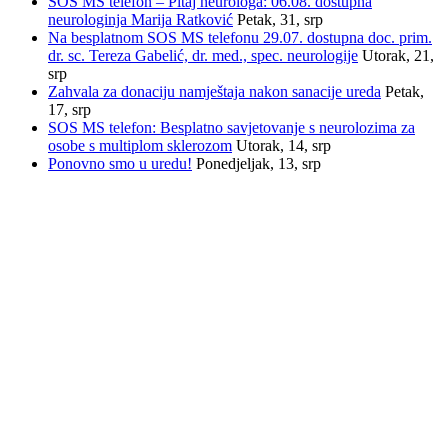
SOS MS telefon – Pitaj neurologa: 06.08. dostupna
neurologinja Marija Ratković
Petak, 31, srp
Na besplatnom SOS MS telefonu 29.07. dostupna doc. prim.
dr. sc. Tereza Gabelić, dr. med., spec. neurologije
Utorak, 21,
srp
Zahvala za donaciju namještaja nakon sanacije ureda
Petak,
17, srp
SOS MS telefon: Besplatno savjetovanje s neurolozima za
osobe s multiplom sklerozom
Utorak, 14, srp
Ponovno smo u uredu!
Ponedjeljak, 13, srp
INFORMACIJE
Savez društava multiple skleroze Hrvatske
Trnsko 34, 10020 Zagreb