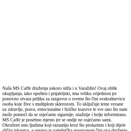
Naša MS Caffe druženja uskoro stižu i u Varaždin! Ovaj oblik
okupljanja, iako opušten i prijateljski, ima veliku vrijednost jer
ponovno otvara priliku za razgovor o svemu što čini svakodnevicu
osoba koje žive s multiplom sklerozom. To uključuje teme vezane
uz zdravlje, prava, emocionalne i fizičke izazove te sve ono što nam
može pomoći da se osjećamo sigurnije, snažnije i bolje informirano.
MS Caffe je posebno mjesto jer se ondje ne osjećamo sami.
Okruženi smo ljudima koji razumiju kroz što prolazimo i koji dijele
slična iskustva, a upravo ta zajednička povezanost čini ova druženja