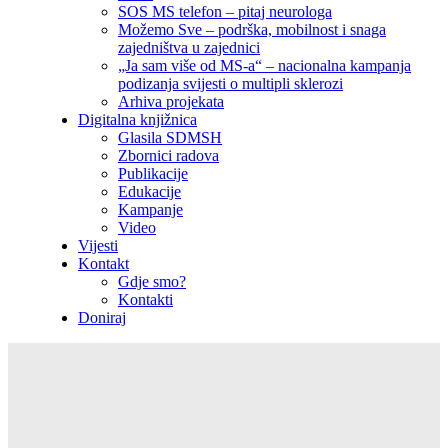
SOS MS telefon – pitaj neurologa
Možemo Sve – podrška, mobilnost i snaga
zajedništva u zajednici
„Ja sam više od MS-a“ – nacionalna kampanja
podizanja svijesti o multipli sklerozi
Arhiva projekata
Digitalna knjižnica
Glasila SDMSH
Zbornici radova
Publikacije
Edukacije
Kampanje
Video
Vijesti
Kontakt
Gdje smo?
Kontakti
Doniraj