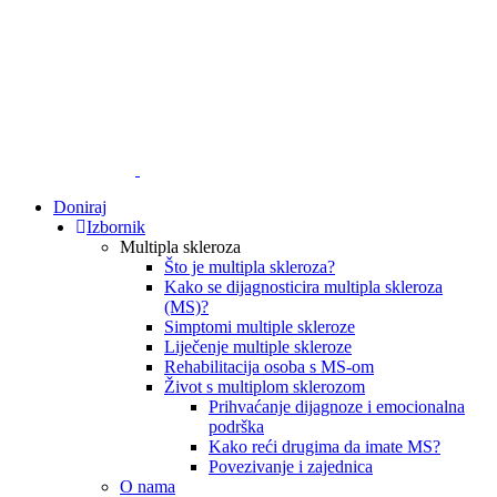
Doniraj
Izbornik
Multipla skleroza
Što je multipla skleroza?
Kako se dijagnosticira multipla skleroza
(MS)?
Simptomi multiple skleroze
Liječenje multiple skleroze
Rehabilitacija osoba s MS-om
Život s multiplom sklerozom
Prihvaćanje dijagnoze i emocionalna
podrška
Kako reći drugima da imate MS?
Povezivanje i zajednica
O nama