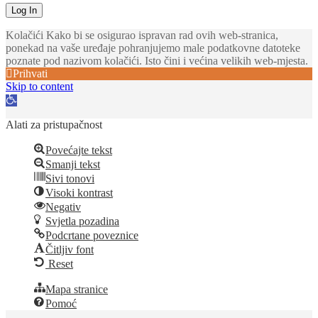
Kolačići Kako bi se osigurao ispravan rad ovih web-stranica,
ponekad na vaše uređaje pohranjujemo male podatkovne datoteke
poznate pod nazivom kolačići. Isto čini i većina velikih web-mjesta.
Prihvati
Skip to content
Open
toolbar
Alati za pristupačnost
Povećajte tekst
Smanji tekst
Sivi tonovi
Visoki kontrast
Negativ
Svjetla pozadina
Podcrtane poveznice
Čitljiv font
Reset
Mapa stranice
Pomoć