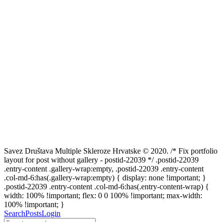
Savez Društava Multiple Skleroze Hrvatske © 2020. /* Fix portfolio
layout for post without gallery - postid-22039 */ .postid-22039
.entry-content .gallery-wrap:empty, .postid-22039 .entry-content
.col-md-6:has(.gallery-wrap:empty) { display: none !important; }
.postid-22039 .entry-content .col-md-6:has(.entry-content-wrap) {
width: 100% !important; flex: 0 0 100% !important; max-width:
100% !important; }
Search
Posts
Login