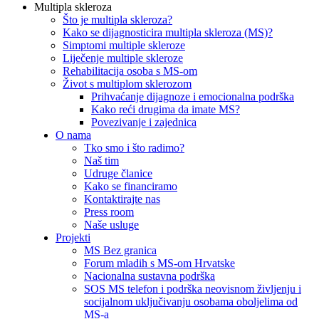
Multipla skleroza
Što je multipla skleroza?
Kako se dijagnosticira multipla skleroza (MS)?
Simptomi multiple skleroze
Liječenje multiple skleroze
Rehabilitacija osoba s MS-om
Život s multiplom sklerozom
Prihvaćanje dijagnoze i emocionalna podrška
Kako reći drugima da imate MS?
Povezivanje i zajednica
O nama
Tko smo i što radimo?
Naš tim
Udruge članice
Kako se financiramo
Kontaktirajte nas
Press room
Naše usluge
Projekti
MS Bez granica
Forum mladih s MS-om Hrvatske
Nacionalna sustavna podrška
SOS MS telefon i podrška neovisnom življenju i
socijalnom uključivanju osobama oboljelima od
MS-a