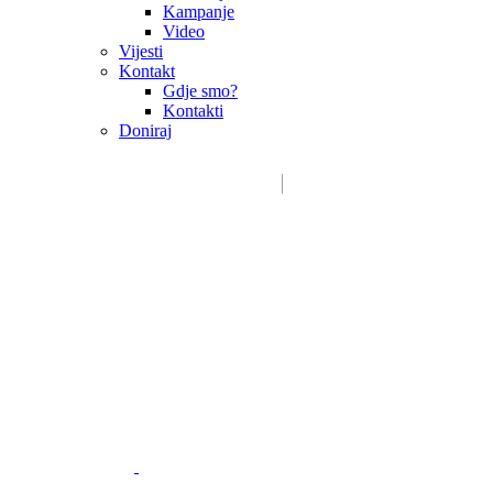
Kampanje
Video
Vijesti
Kontakt
Gdje smo?
Kontakti
Doniraj
Email:
sdms_hrvatske@sdmsh.hr
Kako pomažemo
Donatori / sponzori / partneri