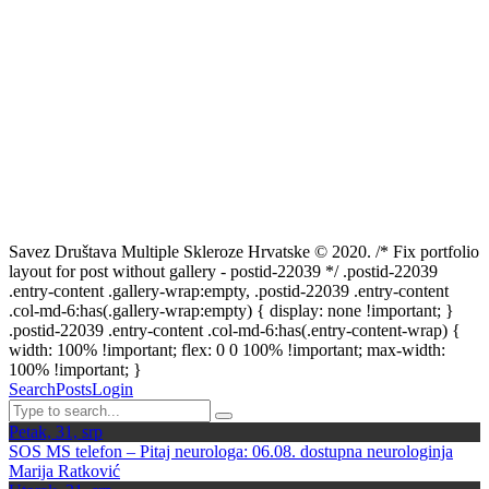
Savez Društava Multiple Skleroze Hrvatske © 2020. /* Fix portfolio
layout for post without gallery - postid-22039 */ .postid-22039
.entry-content .gallery-wrap:empty, .postid-22039 .entry-content
.col-md-6:has(.gallery-wrap:empty) { display: none !important; }
.postid-22039 .entry-content .col-md-6:has(.entry-content-wrap) {
width: 100% !important; flex: 0 0 100% !important; max-width:
100% !important; }
Search
Posts
Login
Petak, 31, srp
SOS MS telefon – Pitaj neurologa: 06.08. dostupna neurologinja
Marija Ratković