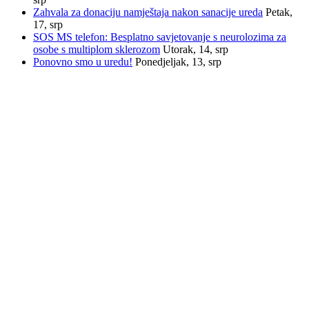
Zahvala za donaciju namještaja nakon sanacije ureda
Petak,
17, srp
SOS MS telefon: Besplatno savjetovanje s neurolozima za
osobe s multiplom sklerozom
Utorak, 14, srp
Ponovno smo u uredu!
Ponedjeljak, 13, srp
INFORMACIJE
Savez društava multiple skleroze Hrvatske
Trnsko 34, 10020 Zagreb
Email:
sdms_hrvatske@sdmsh.hr
Telefon:
01 6554 757