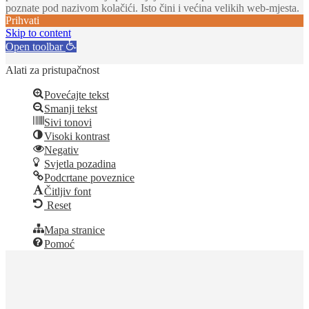
poznate pod nazivom kolačići. Isto čini i većina velikih web-mjesta.
Prihvati
Skip to content
Open toolbar
Alati za pristupačnost
Povećajte tekst
Smanji tekst
Sivi tonovi
Visoki kontrast
Negativ
Svjetla pozadina
Podcrtane poveznice
Čitljiv font
Reset
Mapa stranice
Pomoć