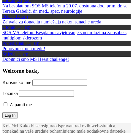
Utorak, 21, srp
Na besplatnom SOS MS telefonu 29.07. dostupna doc. prim. dr. sc.
Tereza Gabelić, dr. med., spec. neurologije
Petak, 17, srp
Zahvala za donaciju namještaja nakon sanacije ureda
Utorak, 14, srp
SOS MS telefon: Besplatno savjetovanje s neurolozima za osobe s
multiplom sklerozom
Ponedjeljak, 13, srp
Ponovno smo u uredu!
Srijeda, 1, srp
Dobitnici smo MS Heart challenge!
Welcome back,
Korisničko ime
Lozinka
Zapamti me
Kolačići Kako bi se osigurao ispravan rad ovih web-stranica,
ponekad na vaše uređaje pohranjujemo male podatkovne datoteke