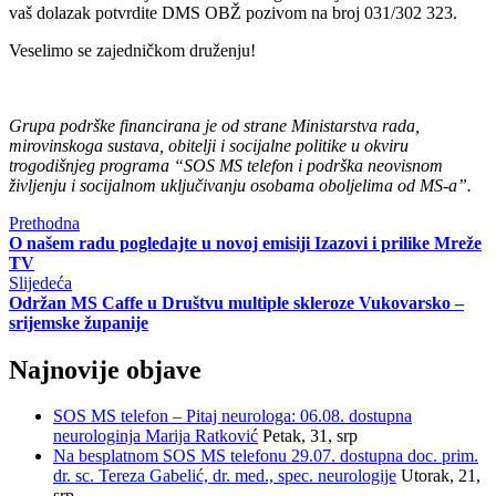
vaš dolazak potvrdite DMS OBŽ pozivom na broj 031/302 323.
Veselimo se zajedničkom druženju!
Grupa podrške financirana je od strane Ministarstva rada,
mirovinskoga sustava, obitelji i socijalne politike u okviru
trogodišnjeg programa “SOS MS telefon i podrška neovisnom
življenju i socijalnom uključivanju osobama oboljelima od MS-a”.
Prethodna
O našem radu pogledajte u novoj emisiji Izazovi i prilike Mreže
TV
Slijedeća
Održan MS Caffe u Društvu multiple skleroze Vukovarsko –
srijemske županije
Najnovije objave
SOS MS telefon – Pitaj neurologa: 06.08. dostupna
neurologinja Marija Ratković
Petak, 31, srp
Na besplatnom SOS MS telefonu 29.07. dostupna doc. prim.
dr. sc. Tereza Gabelić, dr. med., spec. neurologije
Utorak, 21,
srp