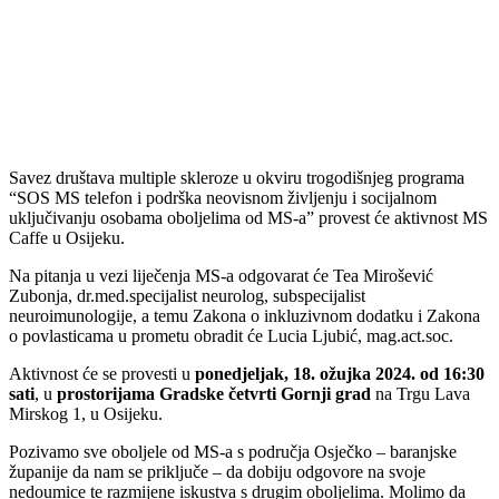
Savez društava multiple skleroze u okviru trogodišnjeg programa
“SOS MS telefon i podrška neovisnom življenju i socijalnom
uključivanju osobama oboljelima od MS-a” provest će aktivnost MS
Caffe u Osijeku.
Na pitanja u vezi liječenja MS-a odgovarat će Tea Mirošević
Zubonja, dr.med.specijalist neurolog, subspecijalist
neuroimunologije, a temu Zakona o inkluzivnom dodatku i Zakona
o povlasticama u prometu obradit će Lucia Ljubić, mag.act.soc.
Aktivnost će se provesti u
ponedjeljak, 18. ožujka 2024. od 16:30
sati
, u
prostorijama Gradske četvrti Gornji grad
na Trgu Lava
Mirskog 1, u Osijeku.
Pozivamo sve oboljele od MS-a s područja Osječko – baranjske
županije da nam se priključe – da dobiju odgovore na svoje
nedoumice te razmijene iskustva s drugim oboljelima. Molimo da