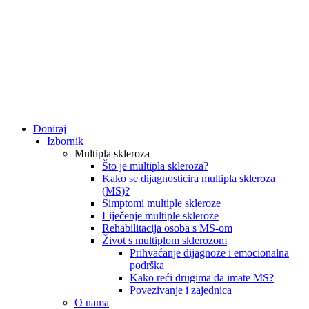
Doniraj
Izbornik
Multipla skleroza
Što je multipla skleroza?
Kako se dijagnosticira multipla skleroza
(MS)?
Simptomi multiple skleroze
Liječenje multiple skleroze
Rehabilitacija osoba s MS-om
Život s multiplom sklerozom
Prihvaćanje dijagnoze i emocionalna
podrška
Kako reći drugima da imate MS?
Povezivanje i zajednica
O nama