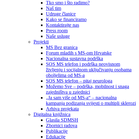
Tko smo i što radimo?
Naš tim
Udruge članice
Kako se financiramo
Kontaktirajte nas
Press room
Naše usluge
Projekti
MS Bez granica
Forum mladih s MS-om Hrvatske
Nacionalna sustavna podrška
SOS MS telefon i podrška neovisnom
življenju i socijalnom uključivanju osobama
oboljelima od MS-a
SOS MS telefon – pitaj neurologa
Možemo Sve – podrška, mobilnost i snaga
zajedništva u zajednici
„Ja sam više od MS-a“ – nacionalna
kampanja podizanja svijesti o multipli sklerozi
Arhiva projekata
Digitalna knjižnica
Glasila SDMSH
Zbornici radova
Publikacije
Edukacije