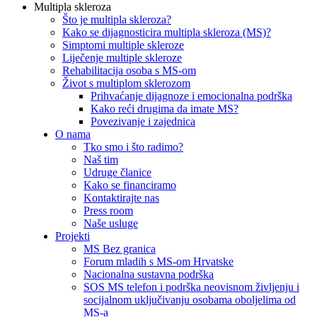
Multipla skleroza
Što je multipla skleroza?
Kako se dijagnosticira multipla skleroza (MS)?
Simptomi multiple skleroze
Liječenje multiple skleroze
Rehabilitacija osoba s MS-om
Život s multiplom sklerozom
Prihvaćanje dijagnoze i emocionalna podrška
Kako reći drugima da imate MS?
Povezivanje i zajednica
O nama
Tko smo i što radimo?
Naš tim
Udruge članice
Kako se financiramo
Kontaktirajte nas
Press room
Naše usluge
Projekti
MS Bez granica
Forum mladih s MS-om Hrvatske
Nacionalna sustavna podrška
SOS MS telefon i podrška neovisnom življenju i
socijalnom uključivanju osobama oboljelima od
MS-a