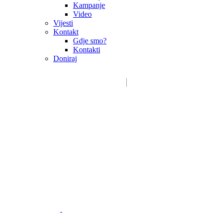
Kampanje
Video
Vijesti
Kontakt
Gdje smo?
Kontakti
Doniraj
Email:
sdms_hrvatske@sdmsh.hr
Kako pomažemo
Donatori / sponzori / partneri