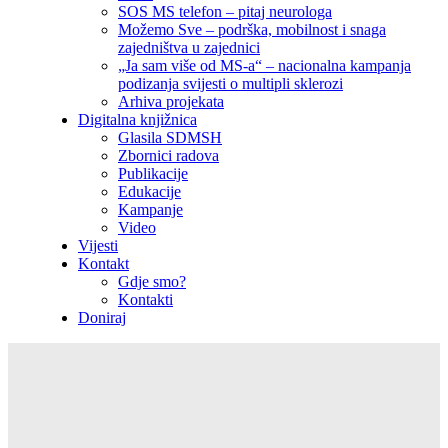
SOS MS telefon – pitaj neurologa
Možemo Sve – podrška, mobilnost i snaga
zajedništva u zajednici
„Ja sam više od MS-a“ – nacionalna kampanja
podizanja svijesti o multipli sklerozi
Arhiva projekata
Digitalna knjižnica
Glasila SDMSH
Zbornici radova
Publikacije
Edukacije
Kampanje
Video
Vijesti
Kontakt
Gdje smo?
Kontakti
Doniraj