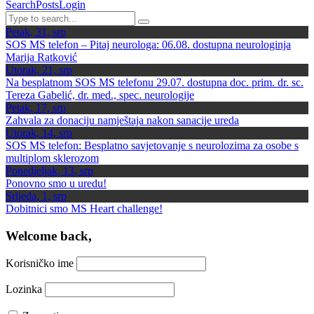
Search
Posts
Login
Petak, 31, srp
SOS MS telefon – Pitaj neurologa: 06.08. dostupna neurologinja
Marija Ratković
Utorak, 21, srp
Na besplatnom SOS MS telefonu 29.07. dostupna doc. prim. dr. sc.
Tereza Gabelić, dr. med., spec. neurologije
Petak, 17, srp
Zahvala za donaciju namještaja nakon sanacije ureda
Utorak, 14, srp
SOS MS telefon: Besplatno savjetovanje s neurolozima za osobe s
multiplom sklerozom
Ponedjeljak, 13, srp
Ponovno smo u uredu!
Srijeda, 1, srp
Dobitnici smo MS Heart challenge!
Welcome back,
Korisničko ime
Lozinka