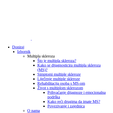
Doniraj
Izbornik
Multipla skleroza
Što je multipla skleroza?
Kako se dijagnosticira multipla skleroza
(MS)?
Simptomi multiple skleroze
Liječenje multiple skleroze
Rehabilitacija osoba s MS-om
Život s multiplom sklerozom
Prihvaćanje dijagnoze i emocionalna
podrška
Kako reći drugima da imate MS?
Povezivanje i zajednica
O nama