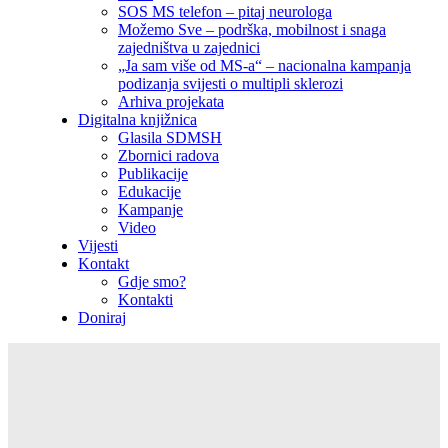
SOS MS telefon – pitaj neurologa
Možemo Sve – podrška, mobilnost i snaga
zajedništva u zajednici
„Ja sam više od MS-a“ – nacionalna kampanja
podizanja svijesti o multipli sklerozi
Arhiva projekata
Digitalna knjižnica
Glasila SDMSH
Zbornici radova
Publikacije
Edukacije
Kampanje
Video
Vijesti
Kontakt
Gdje smo?
Kontakti
Doniraj