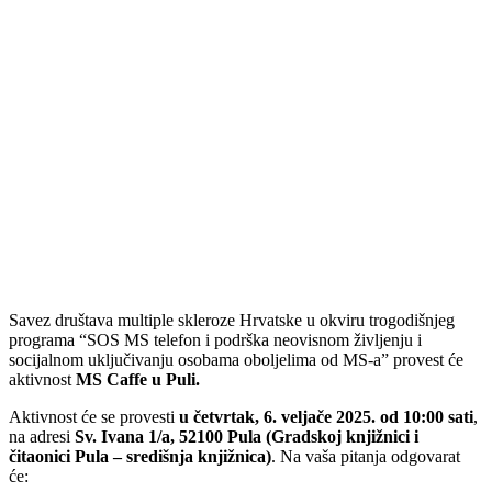
Savez društava multiple skleroze Hrvatske u okviru trogodišnjeg
programa “SOS MS telefon i podrška neovisnom življenju i
socijalnom uključivanju osobama oboljelima od MS-a” provest će
aktivnost
MS Caffe u Puli.
Aktivnost će se provesti
u četvrtak, 6. veljače 2025. od 10:00 sati
,
na adresi
Sv. Ivana 1/a, 52100 Pula
(Gradskoj knjižnici i
čitaonici Pula – središnja knjižnica)
.
Na vaša pitanja odgovarat
će: