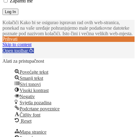
Zapamti me
Kolačići Kako bi se osigurao ispravan rad ovih web-stranica,
ponekad na vaše uređaje pohranjujemo male podatkovne datoteke
poznate pod nazivom kolačići. Isto čini i većina velikih web-mjesta.
Prihvati
Skip to content
Open toolbar
Alati za pristupačnost
Povećajte tekst
Smanji tekst
Sivi tonovi
Visoki kontrast
Negativ
Svjetla pozadina
Podcrtane poveznice
Čitljiv font
Reset
Mapa stranice