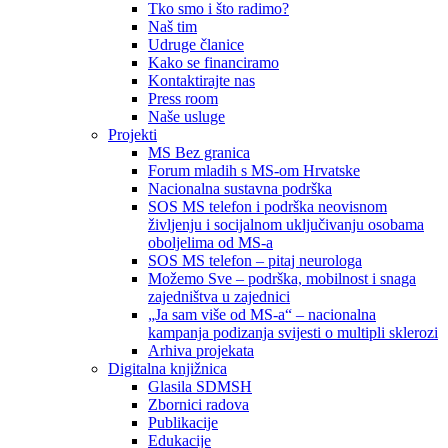
Tko smo i što radimo?
Naš tim
Udruge članice
Kako se financiramo
Kontaktirajte nas
Press room
Naše usluge
Projekti
MS Bez granica
Forum mladih s MS-om Hrvatske
Nacionalna sustavna podrška
SOS MS telefon i podrška neovisnom
življenju i socijalnom uključivanju osobama
oboljelima od MS-a
SOS MS telefon – pitaj neurologa
Možemo Sve – podrška, mobilnost i snaga
zajedništva u zajednici
„Ja sam više od MS-a“ – nacionalna
kampanja podizanja svijesti o multipli sklerozi
Arhiva projekata
Digitalna knjižnica
Glasila SDMSH
Zbornici radova
Publikacije
Edukacije