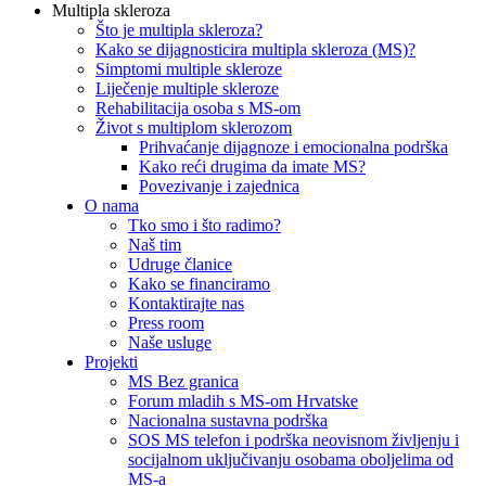
Multipla skleroza
Što je multipla skleroza?
Kako se dijagnosticira multipla skleroza (MS)?
Simptomi multiple skleroze
Liječenje multiple skleroze
Rehabilitacija osoba s MS-om
Život s multiplom sklerozom
Prihvaćanje dijagnoze i emocionalna podrška
Kako reći drugima da imate MS?
Povezivanje i zajednica
O nama
Tko smo i što radimo?
Naš tim
Udruge članice
Kako se financiramo
Kontaktirajte nas
Press room
Naše usluge
Projekti
MS Bez granica
Forum mladih s MS-om Hrvatske
Nacionalna sustavna podrška
SOS MS telefon i podrška neovisnom življenju i
socijalnom uključivanju osobama oboljelima od
MS-a