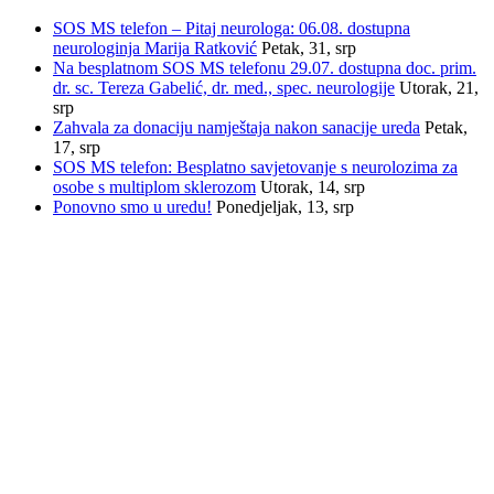
SOS MS telefon – Pitaj neurologa: 06.08. dostupna
neurologinja Marija Ratković
Petak, 31, srp
Na besplatnom SOS MS telefonu 29.07. dostupna doc. prim.
dr. sc. Tereza Gabelić, dr. med., spec. neurologije
Utorak, 21,
srp
Zahvala za donaciju namještaja nakon sanacije ureda
Petak,
17, srp
SOS MS telefon: Besplatno savjetovanje s neurolozima za
osobe s multiplom sklerozom
Utorak, 14, srp
Ponovno smo u uredu!
Ponedjeljak, 13, srp
INFORMACIJE
Savez društava multiple skleroze Hrvatske
Trnsko 34, 10020 Zagreb