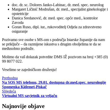
doc. dr. sc. Dolores Janko-Labinac, dr. med. spec. neurolog
Margaret Ličinić Modrušan, dr. med., specijalist ginekologije i
opstetricije
Danica Sredanović, dr. med. spec. opće med., kontrolor
Zavoda
Goran Ruso, dipl. iur., rukovoditelj Odjela za zdravstveno
osiguranje
Pozivamo sve osobe s MS-om s područja Istarske županije da nam
se priključe – da razmijene iskustva s drugim oboljelima te da se
međusobno podruže.
Molimo da vaš dolazak potvrdite DMS IŽ pozivom na broj +385 (0)
99 8077 022.
Veselimo se zajedničkom druženju!
Prethodna
Na SOS MS telefonu, 29.01. dostupna dr.med.spec. neurologije
Spomenka Kiđemet-Piskač
Slijedeća
Virtualni MS savjetnik za veljaču
Najnovije objave