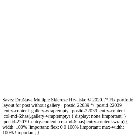
zapošljavanje osoba s invaliditetom
Savez Društava Multiple Skleroze Hrvatske © 2020. /* Fix portfolio
layout for post without gallery - postid-22039 */ .postid-22039
.entry-content .gallery-wrap:empty, .postid-22039 .entry-content
.col-md-6:has(.gallery-wrap:empty) { display: none !important; }
.postid-22039 .entry-content .col-md-6:has(.entry-content-wrap) {
width: 100% !important; flex: 0 0 100% !important; max-width:
100% !important; }