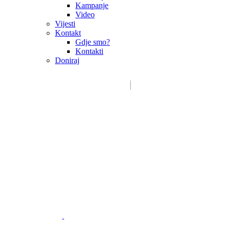
Kampanje
Video
Vijesti
Kontakt
Gdje smo?
Kontakti
Doniraj
Email:
sdms_hrvatske@sdmsh.hr
Kako pomažemo
Donatori / sponzori / partneri