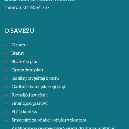
Telefon:
01 6554 757
O SAVEZU
O nama
Statut
Strateški plan
Operativni plan
Godišnji izvještaji o radu
Godišnji financijski izvještaji
Revizijski izvještaji
Financijski planovi
Etički kodeks
Smjernice za odabir i obuku volontera
Antikorupcijske smjernice Saveza društava multiple