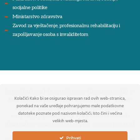
socijalne politike
Ministarstvo zdravstva
Zavod za vještačenje, profesionalnu rehabilitaciju i
zapošljavanje osoba s invaliditetom
Savez Društava Multiple Skleroze Hrvatske © 2020. /*
Kolačići Kako bi se osigurao ispravan rad ovih web-stranica,
Fix portfolio layout for post without gallery - postid-
ponekad na vaše uređaje pohranjujemo male podatkovne
22039 */ .postid-22039 .entry-content .gallery-
datoteke poznate pod nazivom kolačići. Isto čini i većina
wrap:empty, .postid-22039 .entry-content .col-md-
velikih web-mjesta.
6:has(.gallery-wrap:empty) { display: none !important; }
.postid-22039 .entry-content .col-md-6:has(.entry-
Prihvati