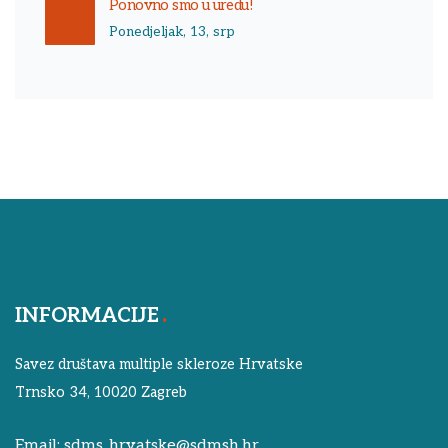
Ponovno smo u uredu!
Ponedjeljak, 13, srp
INFORMACIJE
Savez društava multiple skleroze Hrvatske
Trnsko 34, 10020 Zagreb
Email:
sdms_hrvatske@sdmsh.hr