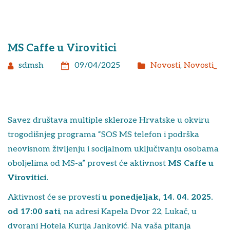
MS Caffe u Virovitici
sdmsh
09/04/2025
Novosti
,
Novosti_
Savez društava multiple skleroze Hrvatske u okviru
trogodišnjeg programa “SOS MS telefon i podrška
neovisnom življenju i socijalnom uključivanju osobama
oboljelima od MS-a” provest će aktivnost
MS Caffe u
Virovitici.
Aktivnost će se provesti
u ponedjeljak, 14. 04. 2025.
od 17:00 sati
, na adresi Ka
pela Dvor 22, Lukač, u
dvorani Hotela Kurija Janković
.
Na vaša pitanja