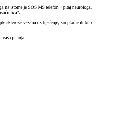
ga na istome je SOS MS telefon – pitaj neurologa.
isuću lica”.
e skleroze vezana uz liječenje, simptome ili bilo
 vaša pitanja.