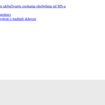
om uključivanju osobama oboljelima od MS-a
jednici
jesti o multipli sklerozi