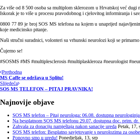
Za više od 8 500 osoba sa multiplom sklerozom u Hrvatskoj već dugi n
Iskorak je to više u procesu pravodobnog i cjelovitog informiranja i sav
0800 77 89 je broj SOS MS telefona na kojem u unaprijed najavljenim t
koje medicinsko pitanje.
Naši stručni suradnici, volonteri su vrhunski neurolozi koji se primar
Čujemo se!
#SOSMS #MS #multiplesclerosis #multiplaskleroza #neurologist #neuro
Prethodna
MS Caffe se održava u Splitu!
Slijedeća
SOS MS TELEFON – PITAJ PRAVNIKA!
Najnovije objave
SOS MS telefon – Pitaj neurologa: 06.08. dostupna neurologinja
Na besplatnom SOS MS telefonu 29.07. dostupna doc. prim. dr. sc
Zahvala za donaciju namještaja nakon sanacije ureda
Petak, 17, 
SOS MS telefon: Besplatno savjetovanje s neurolozima za osobe
Ponovno smo u uredu!
Ponedjeljak, 13, srp