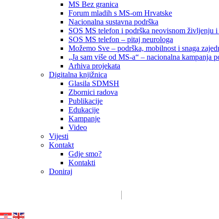
MS Bez granica
Forum mladih s MS-om Hrvatske
Nacionalna sustavna podrška
SOS MS telefon i podrška neovisnom življenju i
SOS MS telefon – pitaj neurologa
Možemo Sve – podrška, mobilnost i snaga zajedn
„Ja sam više od MS-a“ – nacionalna kampanja podi
Arhiva projekata
Digitalna knjižnica
Glasila SDMSH
Zbornici radova
Publikacije
Edukacije
Kampanje
Video
Vijesti
Kontakt
Gdje smo?
Kontakti
Doniraj
Email:
sdms_hrvatske@sdmsh.hr
Kako pomažemo