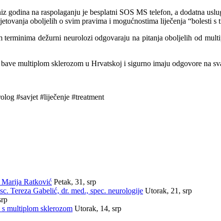
iz godina na raspolaganju je besplatni SOS MS telefon, a dodatna uslu
jetovanja oboljelih o svim pravima i mogućnostima liječenja “bolesti s t
erminima dežurni neurolozi odgovaraju na pitanja oboljelih od multipl
no bave multiplom sklerozom u Hrvatskoj i sigurno imaju odgovore na sva
log #savjet #liječenje #treatment
 Marija Ratković
Petak, 31, srp
. Tereza Gabelić, dr. med., spec. neurologije
Utorak, 21, srp
srp
 s multiplom sklerozom
Utorak, 14, srp