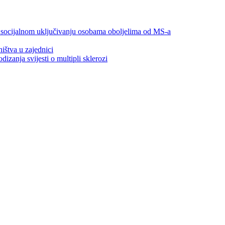
 socijalnom uključivanju osobama oboljelima od MS-a
ištva u zajednici
zanja svijesti o multipli sklerozi
Donatori / sponzori / partneri