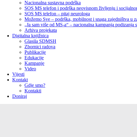
Nacionalna sustavna podrška
SOS MS telefon i podrška neovisnom življenju i socijaln
SOS MS telefon – pitaj neurologa
Možemo Sve – podrška, mobilnost i snaga zajedništva u za
„Ja sam više od MS-a“ – nacionalna kampanja podizanja svi
Arhiva projekata
Digitalna knjižnica
Glasila SDMSH
Zbornici radova
Publikacije
Edukacije
Kampanje
Video
Vijesti
Kontakt
Gdje smo?
Kontakti
Doniraj