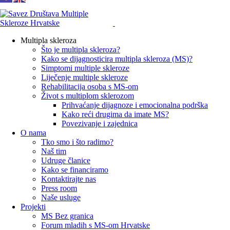
Multipla skleroza
Što je multipla skleroza?
Kako se dijagnosticira multipla skleroza (MS)?
Simptomi multiple skleroze
Liječenje multiple skleroze
Rehabilitacija osoba s MS-om
Život s multiplom sklerozom
Prihvaćanje dijagnoze i emocionalna podrška
Kako reći drugima da imate MS?
Povezivanje i zajednica
O nama
Tko smo i što radimo?
Naš tim
Udruge članice
Kako se financiramo
Kontaktirajte nas
Press room
Naše usluge
Projekti
MS Bez granica
Forum mladih s MS-om Hrvatske