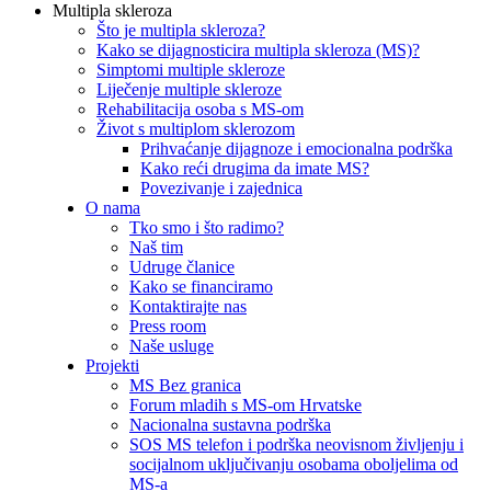
Multipla skleroza
Što je multipla skleroza?
Kako se dijagnosticira multipla skleroza (MS)?
Simptomi multiple skleroze
Liječenje multiple skleroze
Rehabilitacija osoba s MS-om
Život s multiplom sklerozom
Prihvaćanje dijagnoze i emocionalna podrška
Kako reći drugima da imate MS?
Povezivanje i zajednica
O nama
Tko smo i što radimo?
Naš tim
Udruge članice
Kako se financiramo
Kontaktirajte nas
Press room
Naše usluge
Projekti
MS Bez granica
Forum mladih s MS-om Hrvatske
Nacionalna sustavna podrška
SOS MS telefon i podrška neovisnom življenju i
socijalnom uključivanju osobama oboljelima od
MS-a