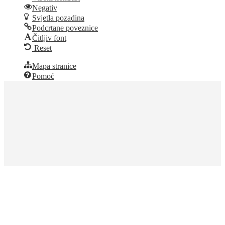
Negativ
Svjetla pozadina
Podcrtane poveznice
Čitljiv font
Reset
Mapa stranice
Pomoć