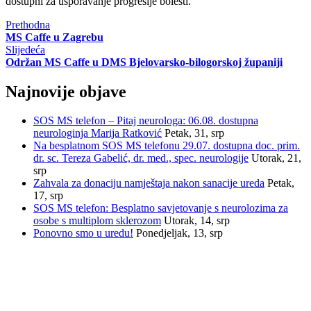
dostupni za usporavanje progresije bolesti.
Prethodna
MS Caffe u Zagrebu
Slijedeća
Održan MS Caffe u DMS Bjelovarsko-bilogorskoj županiji
Najnovije objave
SOS MS telefon – Pitaj neurologa: 06.08. dostupna
neurologinja Marija Ratković
Petak, 31, srp
Na besplatnom SOS MS telefonu 29.07. dostupna doc. prim.
dr. sc. Tereza Gabelić, dr. med., spec. neurologije
Utorak, 21,
srp
Zahvala za donaciju namještaja nakon sanacije ureda
Petak,
17, srp
SOS MS telefon: Besplatno savjetovanje s neurolozima za
osobe s multiplom sklerozom
Utorak, 14, srp
Ponovno smo u uredu!
Ponedjeljak, 13, srp