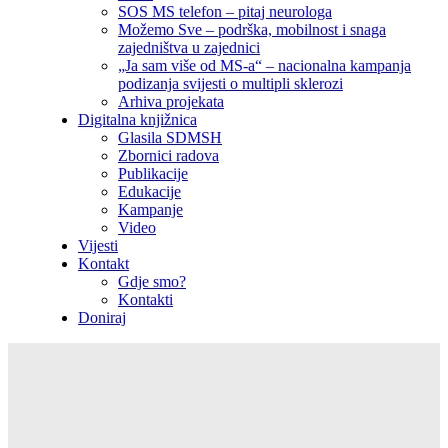
SOS MS telefon – pitaj neurologa
Možemo Sve – podrška, mobilnost i snaga
zajedništva u zajednici
„Ja sam više od MS-a“ – nacionalna kampanja
podizanja svijesti o multipli sklerozi
Arhiva projekata
Digitalna knjižnica
Glasila SDMSH
Zbornici radova
Publikacije
Edukacije
Kampanje
Video
Vijesti
Kontakt
Gdje smo?
Kontakti
Doniraj