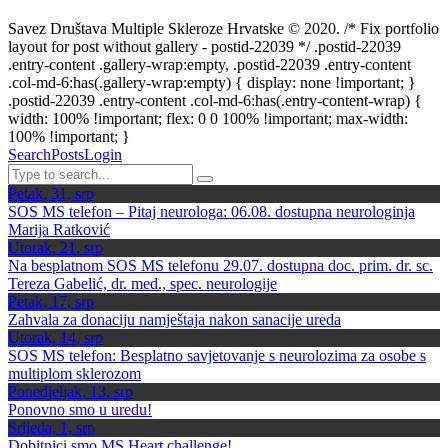
Savez Društava Multiple Skleroze Hrvatske © 2020. /* Fix portfolio
layout for post without gallery - postid-22039 */ .postid-22039
.entry-content .gallery-wrap:empty, .postid-22039 .entry-content
.col-md-6:has(.gallery-wrap:empty) { display: none !important; }
.postid-22039 .entry-content .col-md-6:has(.entry-content-wrap) {
width: 100% !important; flex: 0 0 100% !important; max-width:
100% !important; }
Search
Posts
Login
Petak, 31, srp
SOS MS telefon – Pitaj neurologa: 06.08. dostupna neurologinja
Marija Ratković
Utorak, 21, srp
Na besplatnom SOS MS telefonu 29.07. dostupna doc. prim. dr. sc.
Tereza Gabelić, dr. med., spec. neurologije
Petak, 17, srp
Zahvala za donaciju namještaja nakon sanacije ureda
Utorak, 14, srp
SOS MS telefon: Besplatno savjetovanje s neurolozima za osobe s
multiplom sklerozom
Ponedjeljak, 13, srp
Ponovno smo u uredu!
Srijeda, 1, srp
Dobitnici smo MS Heart challenge!