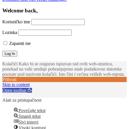
Welcome back,
Korisničko ime
Lozinka
Zapamti me
Kolačići Kako bi se osigurao ispravan rad ovih web-stranica,
ponekad na vaše uređaje pohranjujemo male podatkovne datoteke
poznate pod nazivom kolačići. Isto čini i većina velikih web-mjesta.
Prihvati
Skip to content
Open toolbar
Alati za pristupačnost
Povećajte tekst
Smanji tekst
Sivi tonovi
Visoki kontrast