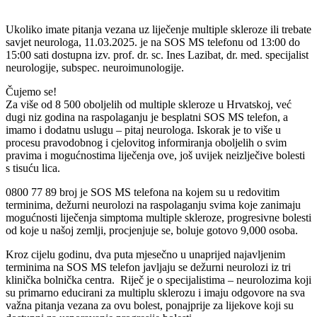
Ukoliko imate pitanja vezana uz liječenje multiple skleroze ili trebate
savjet neurologa, 11.03.2025. je na SOS MS telefonu od 13:00 do
15:00 sati dostupna izv. prof. dr. sc. Ines Lazibat, dr. med. specijalist
neurologije, subspec. neuroimunologije.
Čujemo se!
Za više od 8 500 oboljelih od multiple skleroze u Hrvatskoj, već
dugi niz godina na raspolaganju je besplatni SOS MS telefon, a
imamo i dodatnu uslugu – pitaj neurologa. Iskorak je to više u
procesu pravodobnog i cjelovitog informiranja oboljelih o svim
pravima i mogućnostima liječenja ove, još uvijek neizlječive bolesti
s tisuću lica.
0800 77 89 broj je SOS MS telefona na kojem su u redovitim
terminima, dežurni neurolozi na raspolaganju svima koje zanimaju
mogućnosti liječenja simptoma multiple skleroze, progresivne bolesti
od koje u našoj zemlji, procjenjuje se, boluje gotovo 9,000 osoba.
Kroz cijelu godinu, dva puta mjesečno u unaprijed najavljenim
terminima na SOS MS telefon javljaju se dežurni neurolozi iz tri
klinička bolnička centra. Riječ je o specijalistima – neurolozima koji
su primarno educirani za multiplu sklerozu i imaju odgovore na sva
važna pitanja vezana za ovu bolest, ponajprije za lijekove koji su