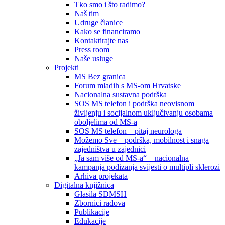
Tko smo i što radimo?
Naš tim
Udruge članice
Kako se financiramo
Kontaktirajte nas
Press room
Naše usluge
Projekti
MS Bez granica
Forum mladih s MS-om Hrvatske
Nacionalna sustavna podrška
SOS MS telefon i podrška neovisnom
življenju i socijalnom uključivanju osobama
oboljelima od MS-a
SOS MS telefon – pitaj neurologa
Možemo Sve – podrška, mobilnost i snaga
zajedništva u zajednici
„Ja sam više od MS-a“ – nacionalna
kampanja podizanja svijesti o multipli sklerozi
Arhiva projekata
Digitalna knjižnica
Glasila SDMSH
Zbornici radova
Publikacije
Edukacije