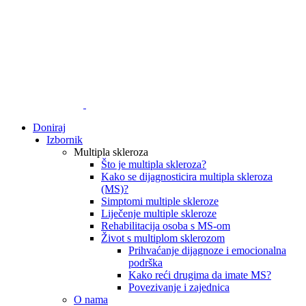
Doniraj
Izbornik
Multipla skleroza
Što je multipla skleroza?
Kako se dijagnosticira multipla skleroza
(MS)?
Simptomi multiple skleroze
Liječenje multiple skleroze
Rehabilitacija osoba s MS-om
Život s multiplom sklerozom
Prihvaćanje dijagnoze i emocionalna
podrška
Kako reći drugima da imate MS?
Povezivanje i zajednica
O nama