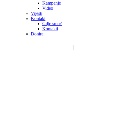
Kampanje
Video
Vijesti
Kontakt
Gdje smo?
Kontakti
Doniraj
Email:
sdms_hrvatske@sdmsh.hr
Kako pomažemo
Donatori / sponzori / partneri