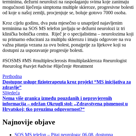
terminima, dežurni neurolozi na raspolaganju svima koje zanimaju
mogućnosti liječenja simptoma multiple skleroze, progresivne bolesti
od koje u našoj zemlji, procjenjuje se, boluje gotovo 7000 osoba.
Kroz cijelu godinu, dva puta mjesečno u unaprijed najavljenim
terminima na SOS MS telefon javljaju se dežurni neurolozi iz tri
klinička bolnička centra. Riječ je o specijalistima – neurolozima koji
su primarno educirani za multiplu sklerozu i imaju odgovore na sva
važna pitanja vezana za ovu bolest, ponajprije za lijekove koji su
dostupni za usporavanje progresije bolesti.
#SOSMS
#MS
#multiplesclerosis
#multiplaskleroza
#neurologist
#neurolog
#savjet
#advise
#liječenje
#treatment
Prethodna
Dostupne usluge fizioterapeuta kroz projekt “MS inicijativa za
zdravlje”
Slijedeća
Nema više granica između pouzdanih i neprovjerenih
informacija – održan Okrugli stol: „Zdravstvena pismenost u
Hrvatskoj: tko preuzima odgovornost?“
Najnovije objave
SOS MS telefon – Pitaj neurologa: 06.08. dostupna