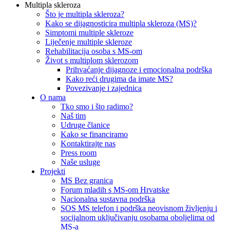
Multipla skleroza
Što je multipla skleroza?
Kako se dijagnosticira multipla skleroza (MS)?
Simptomi multiple skleroze
Liječenje multiple skleroze
Rehabilitacija osoba s MS-om
Život s multiplom sklerozom
Prihvaćanje dijagnoze i emocionalna podrška
Kako reći drugima da imate MS?
Povezivanje i zajednica
O nama
Tko smo i što radimo?
Naš tim
Udruge članice
Kako se financiramo
Kontaktirajte nas
Press room
Naše usluge
Projekti
MS Bez granica
Forum mladih s MS-om Hrvatske
Nacionalna sustavna podrška
SOS MS telefon i podrška neovisnom življenju i
socijalnom uključivanju osobama oboljelima od
MS-a