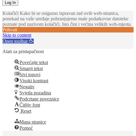
Kolačići Kako bi se osigurao ispravan rad ovih web-stranica,
ponekad na vaše uređaje pohranjujemo male podatkovne datoteke
poznate pod nazivom kolačići. Isto čini i većina velikih web-mjesta.
Prihvati
Skip to content
Open toolbar
Alati za pristupačnost
Povećajte tekst
Smanji tekst
Sivi tonovi
Visoki kontrast
Negativ
Svjetla pozadina
Podcrtane poveznice
Čitljiv font
Reset
Mapa stranice
Pomoć