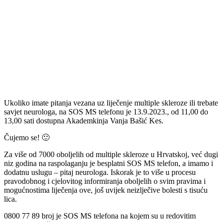
Ukoliko imate pitanja vezana uz liječenje multiple skleroze ili trebate
savjet neurologa, na SOS MS telefonu je 13.9.2023., od 11,00 do
13,00 sati dostupna Akademkinja
Vanja Bašić Kes
.
Čujemo se!
🙂
Za više od 7000 oboljelih od multiple skleroze u Hrvatskoj, već dugi
niz godina na raspolaganju je besplatni SOS MS telefon, a imamo i
dodatnu uslugu – pitaj neurologa. Iskorak je to više u procesu
pravodobnog i cjelovitog informiranja oboljelih o svim pravima i
mogućnostima liječenja ove, još uvijek neizlječive bolesti s tisuću
lica.
0800 77 89 broj je SOS MS telefona na kojem su u redovitim