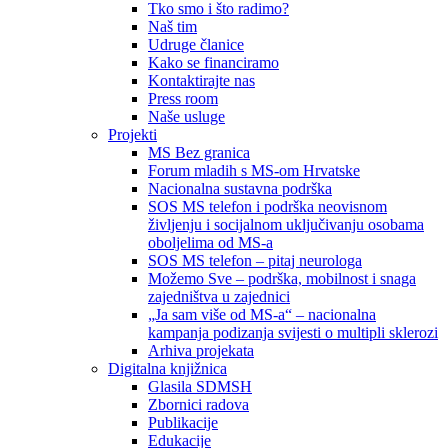
Tko smo i što radimo?
Naš tim
Udruge članice
Kako se financiramo
Kontaktirajte nas
Press room
Naše usluge
Projekti
MS Bez granica
Forum mladih s MS-om Hrvatske
Nacionalna sustavna podrška
SOS MS telefon i podrška neovisnom
življenju i socijalnom uključivanju osobama
oboljelima od MS-a
SOS MS telefon – pitaj neurologa
Možemo Sve – podrška, mobilnost i snaga
zajedništva u zajednici
„Ja sam više od MS-a“ – nacionalna
kampanja podizanja svijesti o multipli sklerozi
Arhiva projekata
Digitalna knjižnica
Glasila SDMSH
Zbornici radova
Publikacije
Edukacije