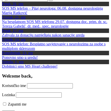
Petak, 31, srp
SOS MS telefon – Pitaj neurologa: 06.08. dostupna neurologinja
Marija Ratković
Utorak, 21, srp
Na besplatnom SOS MS telefonu 29.07. dostupna doc. prim. dr. sc.
Tereza Gabelić, dr. med., spec. neurologije
Petak, 17, srp
Zahvala za donaciju namještaja nakon sanacije ureda
Utorak, 14, srp
SOS MS telefon: Besplatno savjetovanje s neurolozima za osobe s
multiplom sklerozom
Ponedjeljak, 13, srp
Ponovno smo u uredu!
Srijeda, 1, srp
Dobitnici smo MS Heart challenge!
Welcome back,
Korisničko ime
Lozinka
Zapamti me