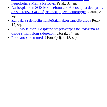
neurologinja Marija Ratković
Petak, 31, srp
Na besplatnom SOS MS telefonu 29.07. dostupna doc. prim.
dr. sc. Tereza Gabelić, dr. med., spec. neurologije
Utorak, 21,
srp
Zahvala za donaciju namještaja nakon sanacije ureda
Petak,
17, srp
SOS MS telefon: Besplatno savjetovanje s neurolozima za
osobe s multiplom sklerozom
Utorak, 14, srp
Ponovno smo u uredu!
Ponedjeljak, 13, srp
INFORMACIJE
Savez društava multiple skleroze Hrvatske
Trnsko 34, 10020 Zagreb
Email:
sdms_hrvatske@sdmsh.hr