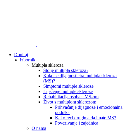
Doniraj
Izbornik
Multipla skleroza
Što je multipla skleroza?
Kako se dijagnosticira multipla skleroza
(MS)?
Simptomi multiple skleroze
Liječenje multiple skleroze
Rehabilitacija osoba s MS-om
Život s multiplom sklerozom
Prihvaćanje dijagnoze i emocionalna
podrška
Kako reći drugima da imate MS?
Povezivanje i zajednica
O nama