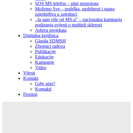
SOS MS telefon – pitaj neurologa
Možemo Sve – podrška, mobilnost i snaga
zajedništva u zajednici
„Ja sam više od MS-a“ – nacionalna kampanja
podizanja svijesti o multipli sklerozi
Arhiva projekata
Digitalna knjižnica
Glasila SDMSH
Zbornici radova
Publikacije
Edukacije
Kampanje
Video
Vijesti
Kontakt
Gdje smo?
Kontakti
Doniraj