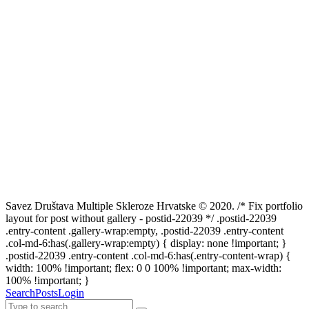
Savez Društava Multiple Skleroze Hrvatske © 2020. /* Fix portfolio
layout for post without gallery - postid-22039 */ .postid-22039
.entry-content .gallery-wrap:empty, .postid-22039 .entry-content
.col-md-6:has(.gallery-wrap:empty) { display: none !important; }
.postid-22039 .entry-content .col-md-6:has(.entry-content-wrap) {
width: 100% !important; flex: 0 0 100% !important; max-width:
100% !important; }
Search
Posts
Login