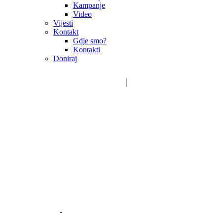
Kampanje
Video
Vijesti
Kontakt
Gdje smo?
Kontakti
Doniraj
Email:
sdms_hrvatske@sdmsh.hr
Kako pomažemo
Donatori / sponzori / partneri