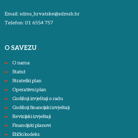
Email:
sdms_hrvatske@sdmsh.hr
Telefon:
01 6554 757
O SAVEZU
O nama
Statut
Strateški plan
Operativni plan
Godišnji izvještaji o radu
Godišnji financijski izvještaji
Revizijski izvještaji
Financijski planovi
Etički kodeks