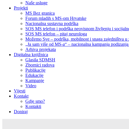
Naše usluge
Projekti
MS Bez granica
Forum mladih s MS-om Hrvatske
Nacionalna sustavna podrška
SOS MS telefon i podrška neovisnom življenju i socija
SOS MS telefon – pitaj neurologa
Možemo Sve – podrška, mobilnost i snaga zajedništva u 
„Ja sam više od MS-a“ – nacionalna kampanja podizanja sv
Arhiva projekata
Digitalna knjižnica
Glasila SDMSH
Zbornici radova
Publikacije
Edukacije
Kampanje
Video
Vijesti
Kontakt
Gdje smo?
Kontakti
Doniraj