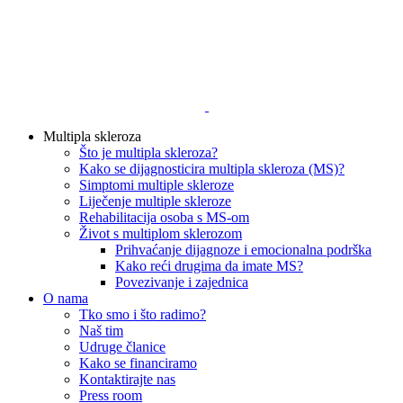
Multipla skleroza
Što je multipla skleroza?
Kako se dijagnosticira multipla skleroza (MS)?
Simptomi multiple skleroze
Liječenje multiple skleroze
Rehabilitacija osoba s MS-om
Život s multiplom sklerozom
Prihvaćanje dijagnoze i emocionalna podrška
Kako reći drugima da imate MS?
Povezivanje i zajednica
O nama
Tko smo i što radimo?
Naš tim
Udruge članice
Kako se financiramo
Kontaktirajte nas
Press room