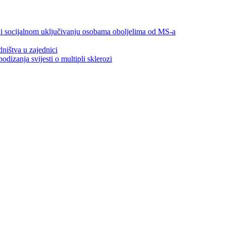
 i socijalnom uključivanju osobama oboljelima od MS-a
ništva u zajednici
izanja svijesti o multipli sklerozi
Donatori / sponzori / partneri