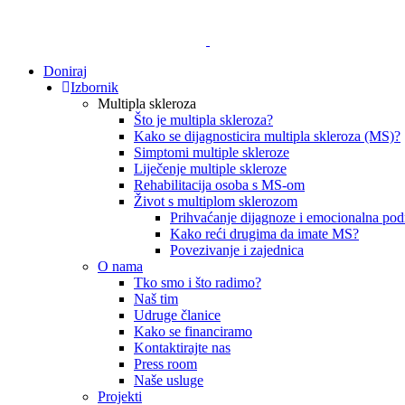
Doniraj
Izbornik
Multipla skleroza
Što je multipla skleroza?
Kako se dijagnosticira multipla skleroza (MS)?
Simptomi multiple skleroze
Liječenje multiple skleroze
Rehabilitacija osoba s MS-om
Život s multiplom sklerozom
Prihvaćanje dijagnoze i emocionalna pod
Kako reći drugima da imate MS?
Povezivanje i zajednica
O nama
Tko smo i što radimo?
Naš tim
Udruge članice
Kako se financiramo
Kontaktirajte nas
Press room
Naše usluge
Projekti