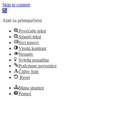
Skip to content
Open
toolbar
Alati za pristupačnost
Povećajte tekst
Smanji tekst
Sivi tonovi
Visoki kontrast
Negativ
Svjetla pozadina
Podcrtane poveznice
Čitljiv font
Reset
Mapa stranice
Pomoć