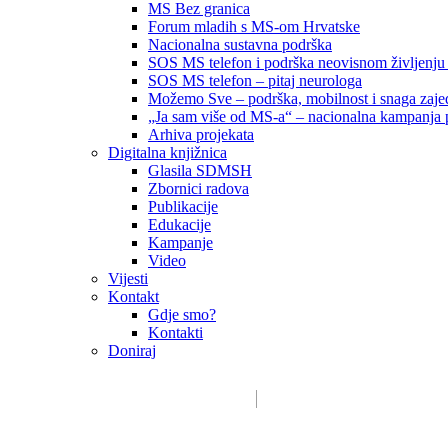
MS Bez granica
Forum mladih s MS-om Hrvatske
Nacionalna sustavna podrška
SOS MS telefon i podrška neovisnom življenju
SOS MS telefon – pitaj neurologa
Možemo Sve – podrška, mobilnost i snaga zajed
„Ja sam više od MS-a“ – nacionalna kampanja pod
Arhiva projekata
Digitalna knjižnica
Glasila SDMSH
Zbornici radova
Publikacije
Edukacije
Kampanje
Video
Vijesti
Kontakt
Gdje smo?
Kontakti
Doniraj
Email:
sdms_hrvatske@sdmsh.hr
Kako pomažemo