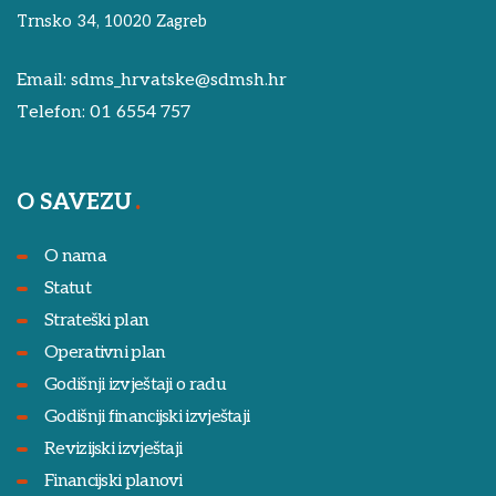
Trnsko 34, 10020 Zagreb
Email:
sdms_hrvatske@sdmsh.hr
Telefon:
01 6554 757
O SAVEZU
O nama
Statut
Strateški plan
Operativni plan
Godišnji izvještaji o radu
Godišnji financijski izvještaji
Revizijski izvještaji
Financijski planovi