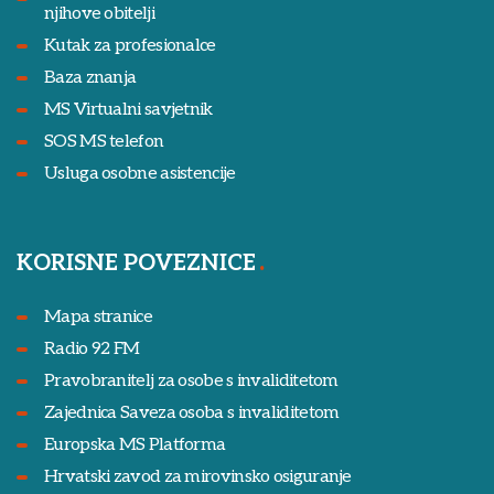
njihove obitelji
Kutak za profesionalce
Baza znanja
MS Virtualni savjetnik
SOS MS telefon
Usluga osobne asistencije
KORISNE POVEZNICE
Mapa stranice
Radio 92 FM
Pravobranitelj za osobe s invaliditetom
Zajednica Saveza osoba s invaliditetom
Europska MS Platforma
Hrvatski zavod za mirovinsko osiguranje