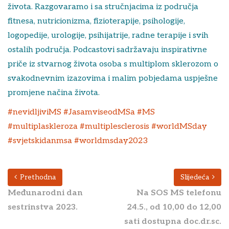
života. Razgovaramo i sa stručnjacima iz područja
fitnesa, nutricionizma, fizioterapije, psihologije,
logopedije, urologije, psihijatrije, radne terapije i svih
ostalih područja. Podcastovi sadržavaju inspirativne
priče iz stvarnog života osoba s multiplom sklerozom o
svakodnevnim izazovima i malim pobjedama uspješne
promjene načina života.
#nevidljiviMS
#JasamviseodMSa
#MS
#multiplaskleroza
#multiplesclerosis
#worldMSday
#svjetskidanmsa
#worldmsday2023
Prethodna
Slijedeća
Međunarodni dan
Na SOS MS telefonu
sestrinstva 2023.
24.5., od 10,00 do 12,00
sati dostupna doc.dr.sc.