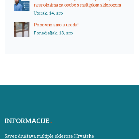
neurolozima za osobe s multiplom sklerozom
Utorak, 14, srp
Ponovno smo u uredu!
Ponedjeljak, 13, srp
INFORMACIJE
Savez društava multiple skleroze Hrvatske