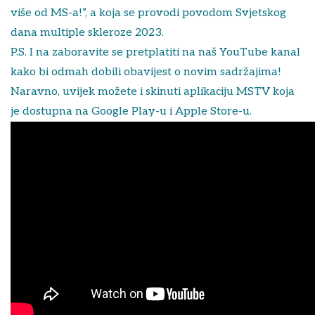
više od MS-a!”, a koja se provodi povodom Svjetskog
dana multiple skleroze 2023.
P.S. I na zaboravite se pretplatiti na naš YouTube kanal
kako bi odmah dobili obavijest o novim sadržajima!
Naravno, uvijek možete i skinuti aplikaciju MSTV koja
je dostupna na Google Play-u i Apple Store-u.