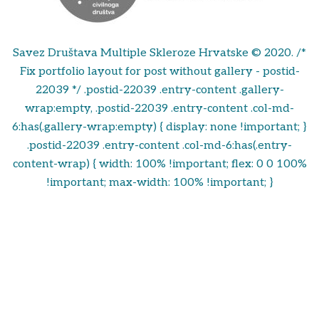
Savez Društava Multiple Skleroze Hrvatske © 2020. /*
Fix portfolio layout for post without gallery - postid-
22039 */ .postid-22039 .entry-content .gallery-
wrap:empty, .postid-22039 .entry-content .col-md-
6:has(.gallery-wrap:empty) { display: none !important; }
.postid-22039 .entry-content .col-md-6:has(.entry-
content-wrap) { width: 100% !important; flex: 0 0 100%
!important; max-width: 100% !important; }