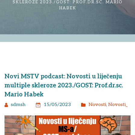
SKLEROZE 2023./GOST: PROF.DR.SC. MARIO
HABEK
Novi MSTV podcast: Novosti u liječenju
multiple skleroze 2023./GOST: Prof.dr.sc.
Mario Habek
sdmsh
15/05/2023
Novosti
,
Novosti_