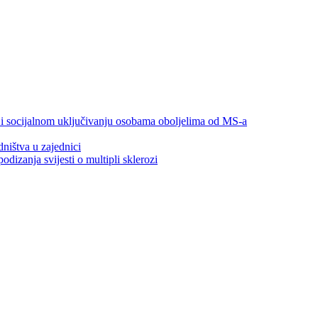
 i socijalnom uključivanju osobama oboljelima od MS-a
ništva u zajednici
izanja svijesti o multipli sklerozi