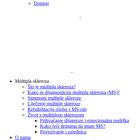
Doniraj
Email:
sdms_hrvatske@sdmsh.hr
Kako pomažemo
Multipla skleroza
Što je multipla skleroza?
Kako se dijagnosticira multipla skleroza (MS)?
Simptomi multiple skleroze
Liječenje multiple skleroze
Rehabilitacija osoba s MS-om
Život s multiplom sklerozom
Prihvaćanje dijagnoze i emocionalna podrška
Kako reći drugima da imate MS?
Povezivanje i zajednica
O nama