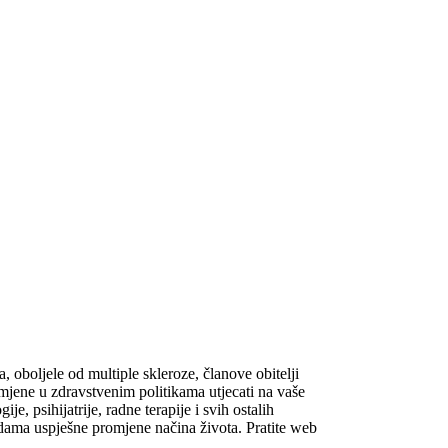
oboljele od multiple skleroze, članove obitelji
omjene u zdravstvenim politikama utjecati na vaše
e, psihijatrije, radne terapije i svih ostalih
dama uspješne promjene načina života. Pratite web