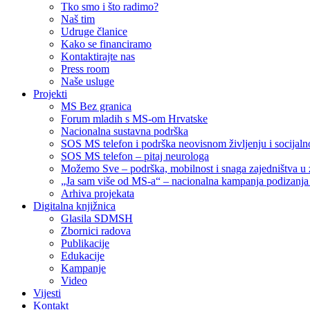
Tko smo i što radimo?
Naš tim
Udruge članice
Kako se financiramo
Kontaktirajte nas
Press room
Naše usluge
Projekti
MS Bez granica
Forum mladih s MS-om Hrvatske
Nacionalna sustavna podrška
SOS MS telefon i podrška neovisnom življenju i socija
SOS MS telefon – pitaj neurologa
Možemo Sve – podrška, mobilnost i snaga zajedništva u 
„Ja sam više od MS-a“ – nacionalna kampanja podizanja sv
Arhiva projekata
Digitalna knjižnica
Glasila SDMSH
Zbornici radova
Publikacije
Edukacije
Kampanje
Video
Vijesti
Kontakt