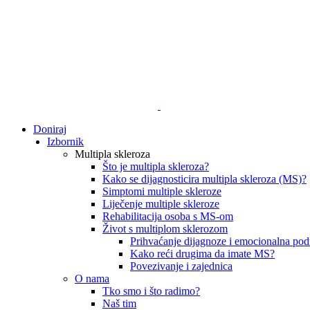
Doniraj
Izbornik
Multipla skleroza
Što je multipla skleroza?
Kako se dijagnosticira multipla skleroza (MS)?
Simptomi multiple skleroze
Liječenje multiple skleroze
Rehabilitacija osoba s MS-om
Život s multiplom sklerozom
Prihvaćanje dijagnoze i emocionalna pod
Kako reći drugima da imate MS?
Povezivanje i zajednica
O nama
Tko smo i što radimo?
Naš tim