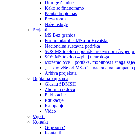
Udruge članice
Kako se financiramo
Kontaktirajte nas
Press room
Naše usluge
Projekti
MS Bez granica
Forum mladih s MS-om Hrvatske
Nacionalna sustavna podrška
SOS MS telefon i podrška neovisnom življenju
SOS MS telefon – pitaj neurologa
Možemo Sve – podrška, mobilnost i snaga zajed
„Ja sam više od MS-a“ – nacionalna kampanja pod
Arhiva projekata
Digitalna knjižnica
Glasila SDMSH
Zbornici radova
Publikacije
Edukacije
Kampanje
Video
Vijesti
Kontakt
Gdje smo?
Kontakti