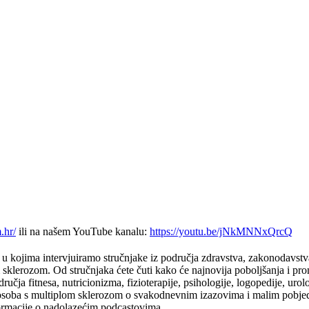
.hr/
ili na našem YouTube kanalu:
https://youtu.be/jNkMNNxQrcQ
ojima intervjuiramo stručnjake iz područja zdravstva, zakonodavstva, 
m sklerozom. Od stručnjaka ćete čuti kako će najnovija poboljšanja i pr
čja fitnesa, nutricionizma, fizioterapije, psihologije, logopedije, urologij
ta osoba s multiplom sklerozom o svakodnevnim izazovima i malim pobje
nformacije o nadolazećim podcastovima.