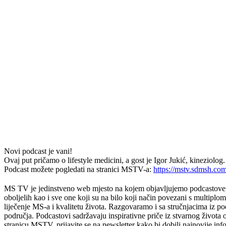
Novi podcast je vani!
Ovaj put pričamo o lifestyle medicini, a gost je Igor Jukić, kineziolog.
Podcast možete pogledati na stranici MSTV-a:
https://mstv.sdmsh.com
MS TV je jedinstveno web mjesto na kojem objavljujemo podcastove u k
oboljelih kao i sve one koji su na bilo koji način povezani s multiplo
liječenje MS-a i kvalitetu života. Razgovaramo i sa stručnjacima iz podru
područja. Podcastovi sadržavaju inspirativne priče iz stvarnog živo
stranicu MSTV, prijavite se na newsletter kako bi dobili najnovije i