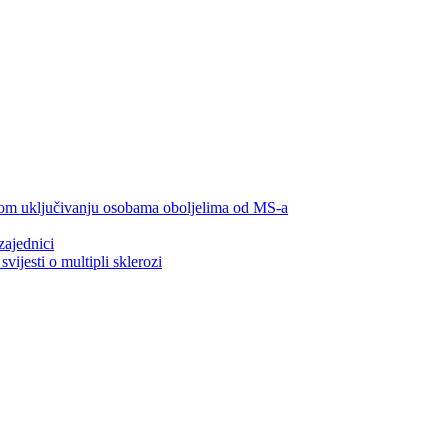
lnom uključivanju osobama oboljelima od MS-a
zajednici
ijesti o multipli sklerozi