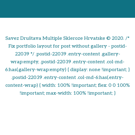
Savez Društava Multiple Skleroze Hrvatske © 2020. /*
Fix portfolio layout for post without gallery - postid-
22039 */ .postid-22039 .entry-content .gallery-
wrap:empty, .postid-22039 .entry-content .col-md-
6:has(.gallery-wrap:empty) { display: none !important; }
.postid-22039 .entry-content .col-md-6:has(.entry-
content-wrap) { width: 100% !important; flex: 0 0 100%
!important; max-width: 100% !important; }