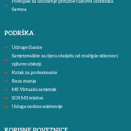
Postupak za unutarnje pritužbe članova i korisnika
Saveza
PODRŠKA
Udruge članice
Savjetovalište za djecu oboljelu od multiple skleroze i
njihove obitelji
Kutak za profesionalce
Baza znanja
MS Virtualni savjetnik
SOS MS telefon
Usluga osobne asistencije
KORISNE POVEZNICE