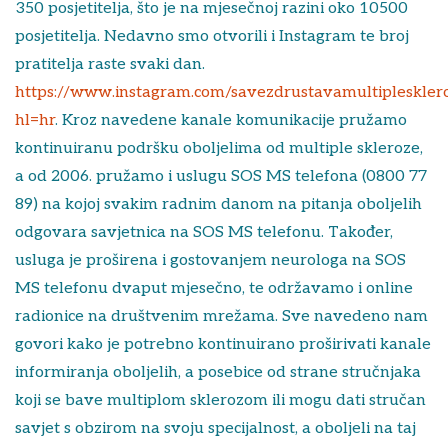
350 posjetitelja, što je na mjesečnoj razini oko 10500
posjetitelja. Nedavno smo otvorili i Instagram te broj
pratitelja raste svaki dan.
https://www.instagram.com/savezdrustavamultipleskler
hl=hr
. Kroz navedene kanale komunikacije pružamo
kontinuiranu podršku oboljelima od multiple skleroze,
a od 2006. pružamo i uslugu SOS MS telefona (0800 77
89) na kojoj svakim radnim danom na pitanja oboljelih
odgovara savjetnica na SOS MS telefonu. Također,
usluga je proširena i gostovanjem neurologa na SOS
MS telefonu dvaput mjesečno, te održavamo i online
radionice na društvenim mrežama. Sve navedeno nam
govori kako je potrebno kontinuirano proširivati kanale
informiranja oboljelih, a posebice od strane stručnjaka
koji se bave multiplom sklerozom ili mogu dati stručan
savjet s obzirom na svoju specijalnost, a oboljeli na taj