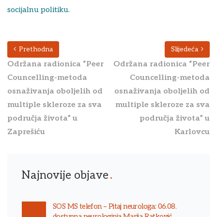
socijalnu politiku.
Prethodna
Slijedeća
Održana radionica “Peer
Održana radionica “Peer
Councelling-metoda
Councelling-metoda
osnaživanja oboljelih od
osnaživanja oboljelih od
multiple skleroze za sva
multiple skleroze za sva
područja života” u
područja života” u
Zaprešiću
Karlovcu
Najnovije objave
SOS MS telefon – Pitaj neurologa: 06.08.
dostupna neurologinja Marija Ratković