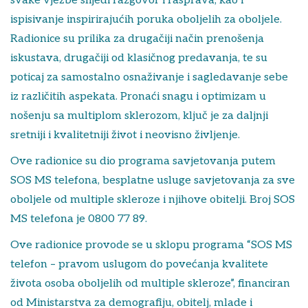
svake vježbe slijedi razgovor i rasprava, kao i
ispisivanje inspirirajućih poruka oboljelih za oboljele.
Radionice su prilika za drugačiji način prenošenja
iskustava, drugačiji od klasičnog predavanja, te su
poticaj za samostalno osnaživanje i sagledavanje sebe
iz različitih aspekata. Pronaći snagu i optimizam u
nošenju sa multiplom sklerozom, ključ je za daljnji
sretniji i kvalitetniji život i neovisno življenje.
Ove radionice su dio programa savjetovanja putem
SOS MS telefona, besplatne usluge savjetovanja za sve
oboljele od multiple skleroze i njihove obitelji. Broj SOS
MS telefona je 0800 77 89.
Ove radionice provode se u sklopu programa “SOS MS
telefon – pravom uslugom do povećanja kvalitete
života osoba oboljelih od multiple skleroze”, financiran
od Ministarstva za demografiju, obitelj, mlade i