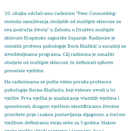
10. ožujka održali smo radionicu “Peer Councelling-
metoda osnaživanja oboljelih od multiple skleroze za
sva područja života” u Zaboku u Društvu multiple
skleroze Krapinsko zagorske županije. Radionice je
osmislio profesor psihologije Boris Blažinić u suradnji sa
izvoditeljicama programa. Cilj radionica je osnažiti
oboljele od multiple skleroze, te definirati njihove
preostale vještine.
Na radionicama se pušta video poruka profesora
psihologije Borisa Blažinića, koji videom uvodi u tri
vježbe. Prva vježba je analiziranje vlastitih vještina i
sposobnosti, drugom vježbom identificiramo životne
prioritete prije i nakon postavljanja dijagnoze, a trećom
vježbom definiramo viziju sebe za 5 godina. Nakon