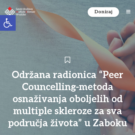
Doniraj
Open toolbar
Održana radionica “Peer
Councelling-metoda
osnaživanja oboljelih od
multiple skleroze za sva
područja života” u Zaboku