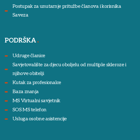
Postupak za unutarnje pritužbe članova i korisnika
Saveza
PODRŠKA
Udruge članice
Savjetovalište za djecu oboljelu od multiple skleroze i
njihove obitelji
Kutak za profesionalce
Baza znanja
MS Virtualni savjetnik
SOS MS telefon
Usluga osobne asistencije