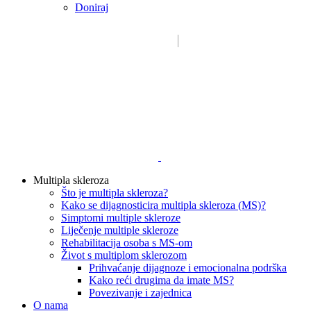
Doniraj
Email:
sdms_hrvatske@sdmsh.hr
Kako pomažemo
Multipla skleroza
Što je multipla skleroza?
Kako se dijagnosticira multipla skleroza (MS)?
Simptomi multiple skleroze
Liječenje multiple skleroze
Rehabilitacija osoba s MS-om
Život s multiplom sklerozom
Prihvaćanje dijagnoze i emocionalna podrška
Kako reći drugima da imate MS?
Povezivanje i zajednica
O nama