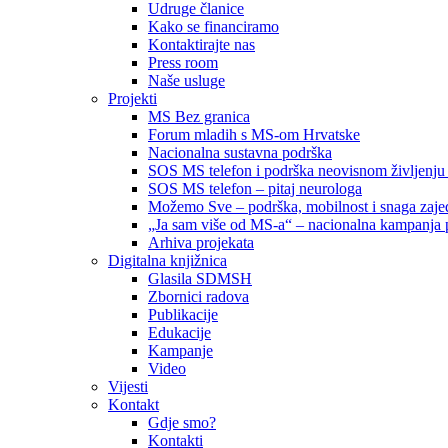
Udruge članice
Kako se financiramo
Kontaktirajte nas
Press room
Naše usluge
Projekti
MS Bez granica
Forum mladih s MS-om Hrvatske
Nacionalna sustavna podrška
SOS MS telefon i podrška neovisnom življenju
SOS MS telefon – pitaj neurologa
Možemo Sve – podrška, mobilnost i snaga zajed
„Ja sam više od MS-a“ – nacionalna kampanja pod
Arhiva projekata
Digitalna knjižnica
Glasila SDMSH
Zbornici radova
Publikacije
Edukacije
Kampanje
Video
Vijesti
Kontakt
Gdje smo?
Kontakti