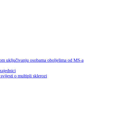
lnom uključivanju osobama oboljelima od MS-a
zajednici
ijesti o multipli sklerozi