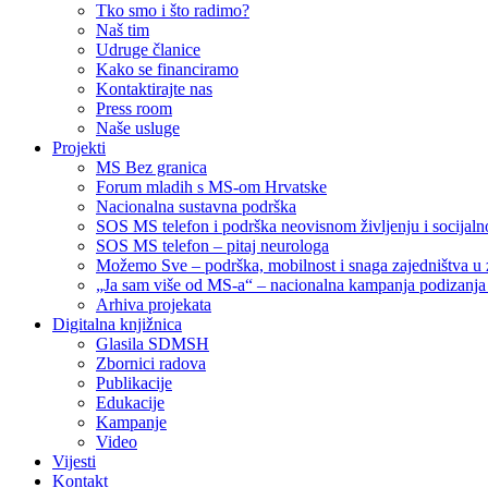
Tko smo i što radimo?
Naš tim
Udruge članice
Kako se financiramo
Kontaktirajte nas
Press room
Naše usluge
Projekti
MS Bez granica
Forum mladih s MS-om Hrvatske
Nacionalna sustavna podrška
SOS MS telefon i podrška neovisnom življenju i socija
SOS MS telefon – pitaj neurologa
Možemo Sve – podrška, mobilnost i snaga zajedništva u 
„Ja sam više od MS-a“ – nacionalna kampanja podizanja sv
Arhiva projekata
Digitalna knjižnica
Glasila SDMSH
Zbornici radova
Publikacije
Edukacije
Kampanje
Video
Vijesti
Kontakt