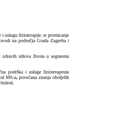
 i uslugu fizioterapije, te promicanje
provodi na području Grada Zagreba i
e zdravih stilova života u segmentu
a podrška i usluge fizioterapeuta
kod MS-a
,
povećana znanja oboljelih
bolesti.