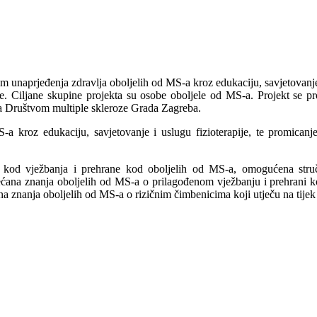
jem unaprjeđenja zdravlja oboljelih od MS-a
kroz edukaciju, savjetovanje
ne. Ciljane skupine projekta su osobe oboljele od MS-a. Projekt se 
 sa Društvom multiple skleroze Grada Zagreba.
-a kroz edukaciju, savjetovanje i uslugu fizioterapije, te promicanj
 kod vježbanja i prehrane kod oboljelih od MS-a, omogućena stručn
ćana znanja oboljelih od MS-a o prilagođenom vježbanju i prehrani 
 znanja oboljelih od MS-a o rizičnim čimbenicima koji utječu na tijek 