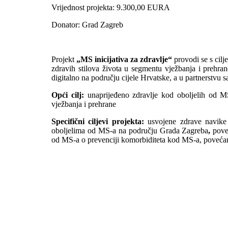
Vrijednost projekta: 9.300,00 EURA
Donator: Grad Zagreb
Projekt
„MS inicijativa za zdravlje“
provodi se s cil
zdravih stilova života u segmentu vježbanja i prehra
digitalno na području cijele Hrvatske, a u partnerstvu
Opći cilj:
unaprijeđeno zdravlje kod oboljelih od MS
vježbanja i prehrane
Specifični ciljevi projekta:
usvojene zdrave navike
oboljelima od MS-a na području Grada Zagreba
,
pove
od MS-a o prevenciji komorbiditeta kod MS-a, povećana