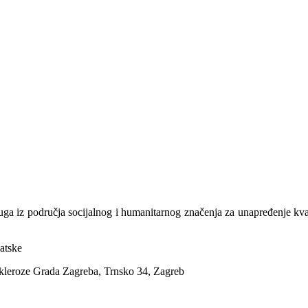
ruga iz područja socijalnog i humanitarnog značenja za unapređenje kval
vatske
 skleroze Grada Zagreba, Trnsko 34, Zagreb