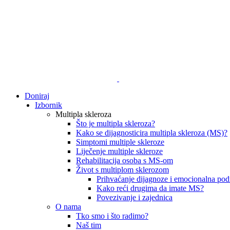
Doniraj
Izbornik
Multipla skleroza
Što je multipla skleroza?
Kako se dijagnosticira multipla skleroza (MS)?
Simptomi multiple skleroze
Liječenje multiple skleroze
Rehabilitacija osoba s MS-om
Život s multiplom sklerozom
Prihvaćanje dijagnoze i emocionalna pod
Kako reći drugima da imate MS?
Povezivanje i zajednica
O nama
Tko smo i što radimo?
Naš tim