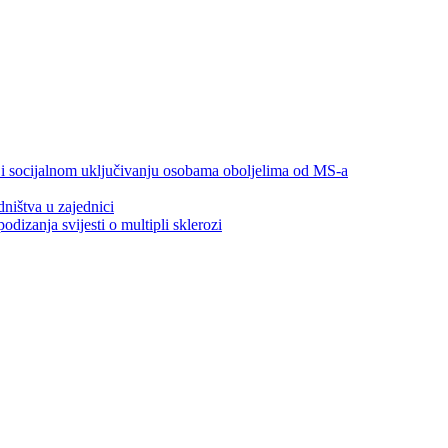
 i socijalnom uključivanju osobama oboljelima od MS-a
ništva u zajednici
izanja svijesti o multipli sklerozi