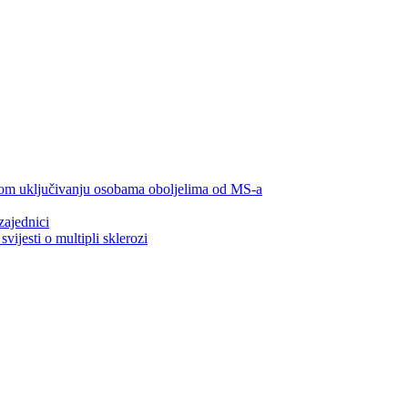
lnom uključivanju osobama oboljelima od MS-a
zajednici
ijesti o multipli sklerozi