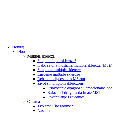
Doniraj
Izbornik
Multipla skleroza
Što je multipla skleroza?
Kako se dijagnosticira multipla skleroza (MS)?
Simptomi multiple skleroze
Liječenje multiple skleroze
Rehabilitacija osoba s MS-om
Život s multiplom sklerozom
Prihvaćanje dijagnoze i emocionalna pod
Kako reći drugima da imate MS?
Povezivanje i zajednica
O nama
Tko smo i što radimo?
Naš tim