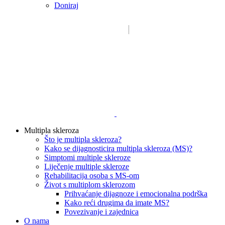
Doniraj
Email:
sdms_hrvatske@sdmsh.hr
Kako pomažemo
Multipla skleroza
Što je multipla skleroza?
Kako se dijagnosticira multipla skleroza (MS)?
Simptomi multiple skleroze
Liječenje multiple skleroze
Rehabilitacija osoba s MS-om
Život s multiplom sklerozom
Prihvaćanje dijagnoze i emocionalna podrška
Kako reći drugima da imate MS?
Povezivanje i zajednica
O nama