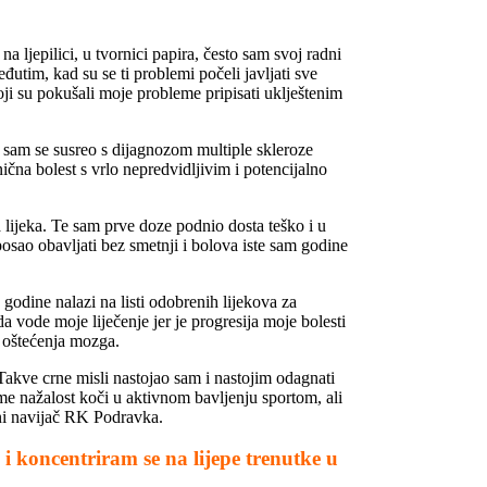
ljepilici, u tvornici papira, često sam svoj radni
utim, kad su se ti problemi počeli javljati sve
oji su pokušali moje probleme pripisati uklještenim
 sam se susreo s dijagnozom multiple skleroze
ična bolest s vrlo nepredvidljivim i potencijalno
 lijeka. Te sam prve doze podnio dosta teško i u
osao obavljati bez smetnji i bolova iste sam godine
 godine nalazi na listi odobrenih lijekova za
vode moje liječenje jer je progresija moje bolesti
. oštećenja mozga.
Takve crne misli nastojao sam i nastojim odagnati
 me nažalost koči u aktivnom bavljenju sportom, ali
ni navijač RK Podravka.
i koncentriram se na lijepe trenutke u