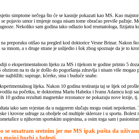
tio simptome nečega što će se kasnije pokazati kao MS. Kao majstor na 
se pojavio umor i trnjenje nogu nisam tome obraćao previše pažnje. Međ
ijagnoze. Nekoliko sam godina tako odlazio kod reumatologa, fizijatra k
 na preporuku otišao na pregled kod doktorice Vesne Brinar. Nakon što
a mnom, a s druge strane je uslijedio i šok zbog spoznaje da je to kron
udiji o eksperimentalnom lijeku za MS i tijekom te godine primio 5 doza
 obzirom na to da je došlo do pogoršanja zdravlja i nisam više mogao p
ne najbližih; supruge, kćerke, sina i buduće snahe.
sperimentalnog lijeka. Nakon 10 godina testiranja taj se lijek od prošle
odila na početku, te doktorima Mariu Habeku i Ivanu Adamcu koji sada 
jih 10 godina rezultati magnetske rezonance ne pokazuju nove lezije, tj
zultata iako sam svjestan da u najgorem slučaju mogu ostati nepokretan. 
ske i krovne udruge za oboljele od multiple skleroze i u sportu. Bolest
ometašice u njihovim sportskim uspjesima, a osim toga sam i pasionira
avo se smatram sretnim jer me MS ipak pušta da uživam 
u mojoj borbi s bolesti.