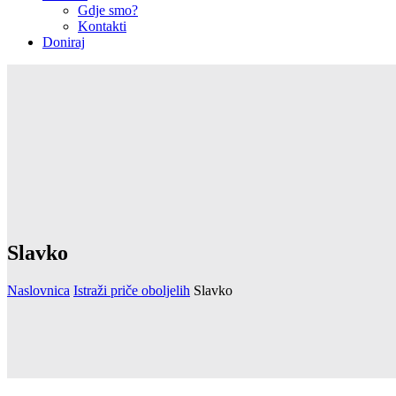
Gdje smo?
Kontakti
Doniraj
Slavko
Naslovnica
Istraži priče oboljelih
Slavko