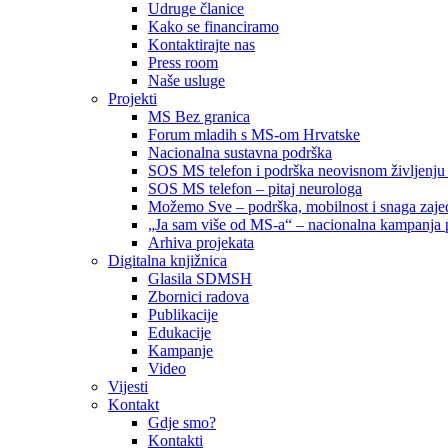
Udruge članice
Kako se financiramo
Kontaktirajte nas
Press room
Naše usluge
Projekti
MS Bez granica
Forum mladih s MS-om Hrvatske
Nacionalna sustavna podrška
SOS MS telefon i podrška neovisnom življenju
SOS MS telefon – pitaj neurologa
Možemo Sve – podrška, mobilnost i snaga zajed
„Ja sam više od MS-a“ – nacionalna kampanja pod
Arhiva projekata
Digitalna knjižnica
Glasila SDMSH
Zbornici radova
Publikacije
Edukacije
Kampanje
Video
Vijesti
Kontakt
Gdje smo?
Kontakti