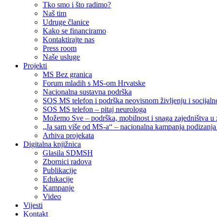
Tko smo i što radimo?
Naš tim
Udruge članice
Kako se financiramo
Kontaktirajte nas
Press room
Naše usluge
Projekti
MS Bez granica
Forum mladih s MS-om Hrvatske
Nacionalna sustavna podrška
SOS MS telefon i podrška neovisnom življenju i socija
SOS MS telefon – pitaj neurologa
Možemo Sve – podrška, mobilnost i snaga zajedništva u 
„Ja sam više od MS-a“ – nacionalna kampanja podizanja sv
Arhiva projekata
Digitalna knjižnica
Glasila SDMSH
Zbornici radova
Publikacije
Edukacije
Kampanje
Video
Vijesti
Kontakt