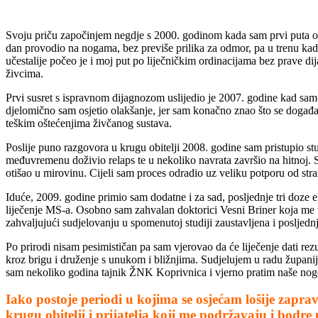
Svoju priču započinjem negdje s 2000. godinom kada sam prvi puta osje
dan provodio na nogama, bez previše prilika za odmor, pa u trenu kad 
učestalije počeo je i moj put po liječničkim ordinacijama bez prave d
živcima.
Prvi susret s ispravnom dijagnozom uslijedio je 2007. godine kad sam
djelomično sam osjetio olakšanje, jer sam konačno znao što se događa s
teškim oštećenjima živčanog sustava.
Poslije puno razgovora u krugu obitelji 2008. godine sam pristupio st
međuvremenu doživio relaps te u nekoliko navrata završio na hitnoj. S
otišao u mirovinu. Cijeli sam proces odradio uz veliku potporu od stra
Iduće, 2009. godine primio sam dodatne i za sad, posljednje tri doze ek
liječenje MS-a. Osobno sam zahvalan doktorici Vesni Briner koja me v
zahvaljujući sudjelovanju u spomenutoj studiji zaustavljena i posljedn
Po prirodi nisam pesimističan pa sam vjerovao da će liječenje dati re
kroz brigu i druženje s unukom i bližnjima. Sudjelujem u radu županij
sam nekoliko godina tajnik ŽNK Koprivnica i vjerno pratim naše nog
Iako postoje periodi u kojima se osjećam lošije zapr
krugu obitelji i prijatelja koji me podržavaju i bodre 