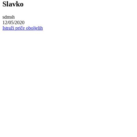
Slavko
sdmsh
12/05/2020
Istraži priče oboljelih