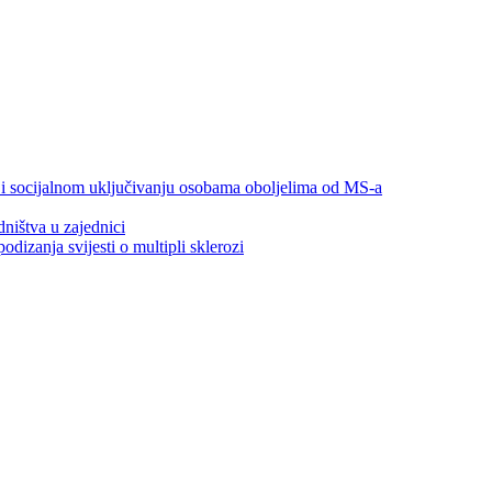
 i socijalnom uključivanju osobama oboljelima od MS-a
ništva u zajednici
izanja svijesti o multipli sklerozi