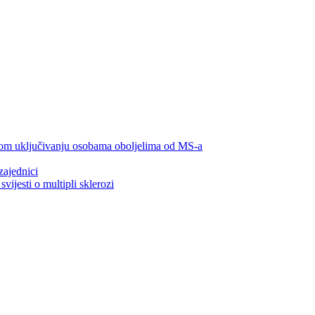
lnom uključivanju osobama oboljelima od MS-a
zajednici
ijesti o multipli sklerozi