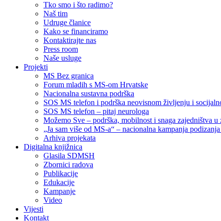
Tko smo i što radimo?
Naš tim
Udruge članice
Kako se financiramo
Kontaktirajte nas
Press room
Naše usluge
Projekti
MS Bez granica
Forum mladih s MS-om Hrvatske
Nacionalna sustavna podrška
SOS MS telefon i podrška neovisnom življenju i socija
SOS MS telefon – pitaj neurologa
Možemo Sve – podrška, mobilnost i snaga zajedništva u 
„Ja sam više od MS-a“ – nacionalna kampanja podizanja sv
Arhiva projekata
Digitalna knjižnica
Glasila SDMSH
Zbornici radova
Publikacije
Edukacije
Kampanje
Video
Vijesti
Kontakt