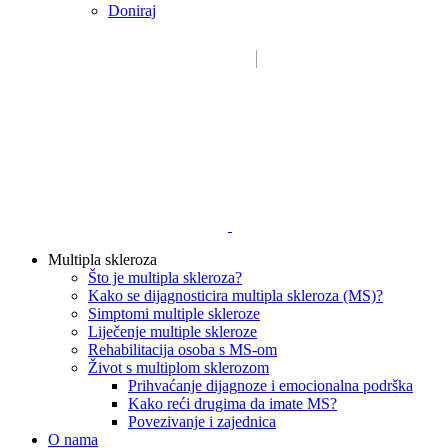
Doniraj
Email:
sdms_hrvatske@sdmsh.hr
Kako pomažemo
Multipla skleroza
Što je multipla skleroza?
Kako se dijagnosticira multipla skleroza (MS)?
Simptomi multiple skleroze
Liječenje multiple skleroze
Rehabilitacija osoba s MS-om
Život s multiplom sklerozom
Prihvaćanje dijagnoze i emocionalna podrška
Kako reći drugima da imate MS?
Povezivanje i zajednica
O nama