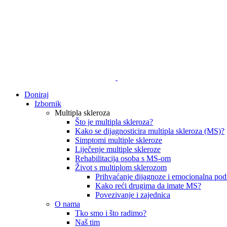
Doniraj
Izbornik
Multipla skleroza
Što je multipla skleroza?
Kako se dijagnosticira multipla skleroza (MS)?
Simptomi multiple skleroze
Liječenje multiple skleroze
Rehabilitacija osoba s MS-om
Život s multiplom sklerozom
Prihvaćanje dijagnoze i emocionalna pod
Kako reći drugima da imate MS?
Povezivanje i zajednica
O nama
Tko smo i što radimo?
Naš tim