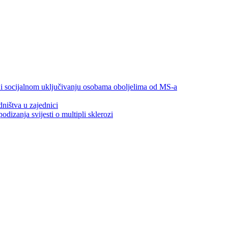
 i socijalnom uključivanju osobama oboljelima od MS-a
ništva u zajednici
izanja svijesti o multipli sklerozi