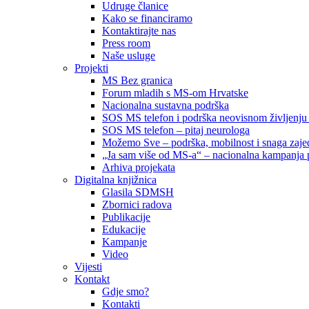
Udruge članice
Kako se financiramo
Kontaktirajte nas
Press room
Naše usluge
Projekti
MS Bez granica
Forum mladih s MS-om Hrvatske
Nacionalna sustavna podrška
SOS MS telefon i podrška neovisnom življenju
SOS MS telefon – pitaj neurologa
Možemo Sve – podrška, mobilnost i snaga zajed
„Ja sam više od MS-a“ – nacionalna kampanja pod
Arhiva projekata
Digitalna knjižnica
Glasila SDMSH
Zbornici radova
Publikacije
Edukacije
Kampanje
Video
Vijesti
Kontakt
Gdje smo?
Kontakti