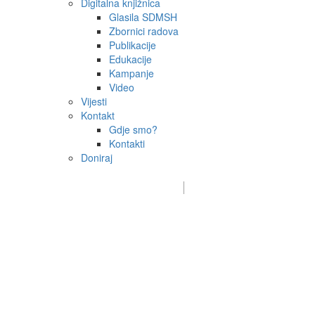
Digitalna knjižnica
Glasila SDMSH
Zbornici radova
Publikacije
Edukacije
Kampanje
Video
Vijesti
Kontakt
Gdje smo?
Kontakti
Doniraj
Email:
sdms_hrvatske@sdmsh.hr
Kako pomažemo
Donatori / sponzori / partneri