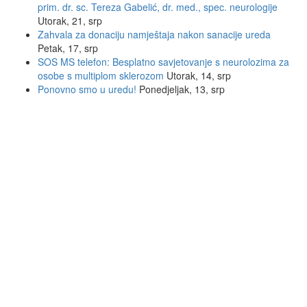
prim. dr. sc. Tereza Gabelić, dr. med., spec. neurologije
Utorak, 21, srp
Zahvala za donaciju namještaja nakon sanacije ureda
Petak, 17, srp
SOS MS telefon: Besplatno savjetovanje s neurolozima za
osobe s multiplom sklerozom
Utorak, 14, srp
Ponovno smo u uredu!
Ponedjeljak, 13, srp
INFORMACIJE
Savez društava multiple skleroze Hrvatske
Trnsko 34, 10020 Zagreb
Email:
sdms_hrvatske@sdmsh.hr
Telefon:
01 6554 757