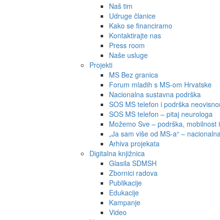
Naš tim
Udruge članice
Kako se financiramo
Kontaktirajte nas
Press room
Naše usluge
Projekti
MS Bez granica
Forum mladih s MS-om Hrvatske
Nacionalna sustavna podrška
SOS MS telefon i podrška neovisnom
SOS MS telefon – pitaj neurologa
Možemo Sve – podrška, mobilnost i 
„Ja sam više od MS-a“ – nacionalna 
Arhiva projekata
Digitalna knjižnica
Glasila SDMSH
Zbornici radova
Publikacije
Edukacije
Kampanje
Video