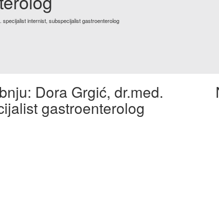
terolog
specijalist internist, subspecijalist gastroenterolog
ibnju: Dora Grgić, dr.med.
cijalist gastroenterolog