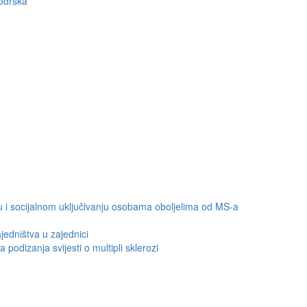
podrška
u i socijalnom uključivanju osobama oboljelima od MS-a
edništva u zajednici
odizanja svijesti o multipli sklerozi