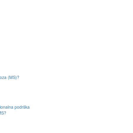
eroza (MS)?
cionalna podrška
 MS?