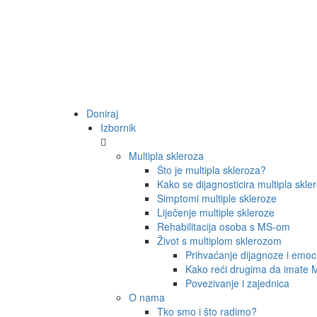
Doniraj
Izbornik
Multipla skleroza
Što je multipla skleroza?
Kako se dijagnosticira multipla skl
Simptomi multiple skleroze
Liječenje multiple skleroze
Rehabilitacija osoba s MS-om
Život s multiplom sklerozom
Prihvaćanje dijagnoze i emo
Kako reći drugima da imate
Povezivanje i zajednica
O nama
Tko smo i što radimo?