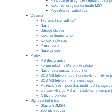
Prihvaćanje dijagnoze i emocionalna 
Kako reći drugima da imate MS?
Povezivanje i zajednica
O nama
Tko smo i što radimo?
Naš tim
Udruge članice
Kako se financiramo
Kontaktirajte nas
Press room
Naše usluge
Projekti
MS Bez granica
Forum mladih s MS-om Hrvatske
Nacionalna sustavna podrška
SOS MS telefon i podrška neovisnom življenj
SOS MS telefon – pitaj neurologa
Možemo Sve – podrška, mobilnost i snaga zaj
„Ja sam više od MS-a“ – nacionalna kampanja p
Arhiva projekata
Digitalna knjižnica
Glasila SDMSH
Zbornici radova