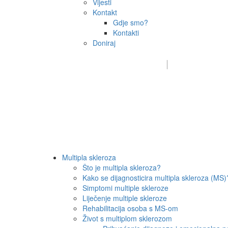
Vijesti
Kontakt
Gdje smo?
Kontakti
Doniraj
Email:
sdms_hrvatske@sdmsh.hr
Kako 
Multipla skleroza
Što je multipla skleroza?
Kako se dijagnosticira multipla skleroza (MS)
Simptomi multiple skleroze
Liječenje multiple skleroze
Rehabilitacija osoba s MS-om
Život s multiplom sklerozom