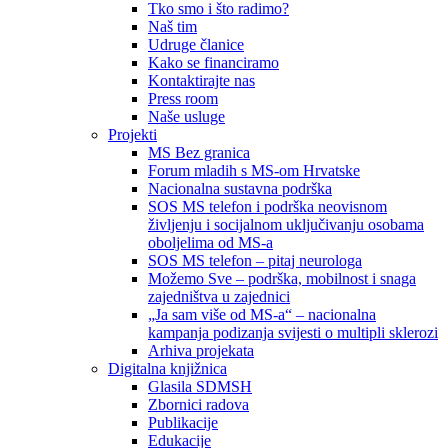
Tko smo i što radimo?
Naš tim
Udruge članice
Kako se financiramo
Kontaktirajte nas
Press room
Naše usluge
Projekti
MS Bez granica
Forum mladih s MS-om Hrvatske
Nacionalna sustavna podrška
SOS MS telefon i podrška neovisnom
življenju i socijalnom uključivanju osobama
oboljelima od MS-a
SOS MS telefon – pitaj neurologa
Možemo Sve – podrška, mobilnost i snaga
zajedništva u zajednici
„Ja sam više od MS-a“ – nacionalna
kampanja podizanja svijesti o multipli sklerozi
Arhiva projekata
Digitalna knjižnica
Glasila SDMSH
Zbornici radova
Publikacije
Edukacije