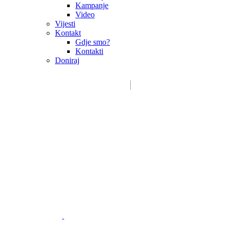
Kampanje
Video
Vijesti
Kontakt
Gdje smo?
Kontakti
Doniraj
Email:
sdms_hrvatske@sdmsh.hr
Kako pomažemo
Donatori / sponzori / partneri