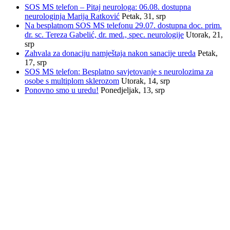
SOS MS telefon – Pitaj neurologa: 06.08. dostupna
neurologinja Marija Ratković
Petak, 31, srp
Na besplatnom SOS MS telefonu 29.07. dostupna doc. prim.
dr. sc. Tereza Gabelić, dr. med., spec. neurologije
Utorak, 21,
srp
Zahvala za donaciju namještaja nakon sanacije ureda
Petak,
17, srp
SOS MS telefon: Besplatno savjetovanje s neurolozima za
osobe s multiplom sklerozom
Utorak, 14, srp
Ponovno smo u uredu!
Ponedjeljak, 13, srp
INFORMACIJE
Savez društava multiple skleroze Hrvatske
Trnsko 34, 10020 Zagreb