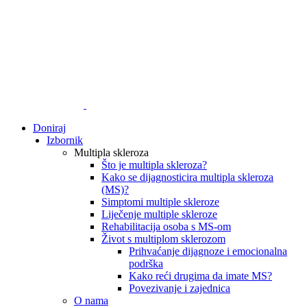
Doniraj
Izbornik
Multipla skleroza
Što je multipla skleroza?
Kako se dijagnosticira multipla skleroza
(MS)?
Simptomi multiple skleroze
Liječenje multiple skleroze
Rehabilitacija osoba s MS-om
Život s multiplom sklerozom
Prihvaćanje dijagnoze i emocionalna
podrška
Kako reći drugima da imate MS?
Povezivanje i zajednica
O nama