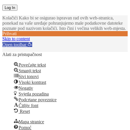
Kolačići Kako bi se osigurao ispravan rad ovih web-stranica,
ponekad na vaše uređaje pohranjujemo male podatkovne datoteke
poznate pod nazivom kolačići. Isto čini i većina velikih web-mjesta.
Prihvati
Skip to content
Open toolbar
Alati za pristupačnost
Povećajte tekst
Smanji tekst
Sivi tonovi
Visoki kontrast
Negativ
Svjetla pozadina
Podcrtane poveznice
Čitljiv font
Reset
Mapa stranice
Pomoć