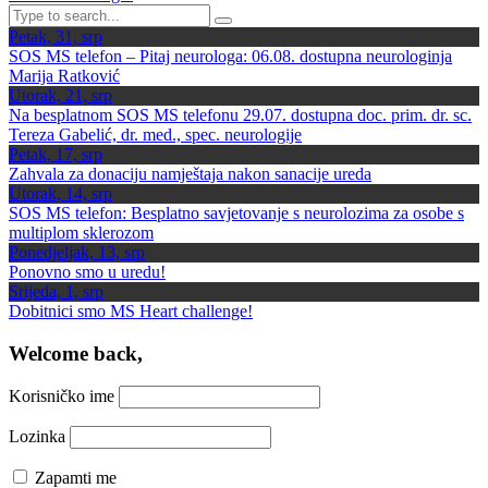
Petak, 31, srp
SOS MS telefon – Pitaj neurologa: 06.08. dostupna neurologinja
Marija Ratković
Utorak, 21, srp
Na besplatnom SOS MS telefonu 29.07. dostupna doc. prim. dr. sc.
Tereza Gabelić, dr. med., spec. neurologije
Petak, 17, srp
Zahvala za donaciju namještaja nakon sanacije ureda
Utorak, 14, srp
SOS MS telefon: Besplatno savjetovanje s neurolozima za osobe s
multiplom sklerozom
Ponedjeljak, 13, srp
Ponovno smo u uredu!
Srijeda, 1, srp
Dobitnici smo MS Heart challenge!
Welcome back,
Korisničko ime
Lozinka
Zapamti me