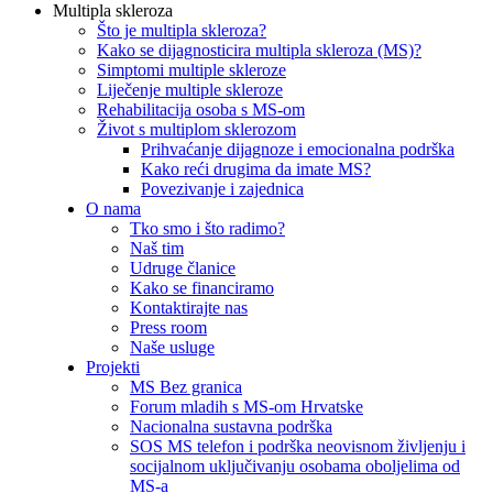
Multipla skleroza
Što je multipla skleroza?
Kako se dijagnosticira multipla skleroza (MS)?
Simptomi multiple skleroze
Liječenje multiple skleroze
Rehabilitacija osoba s MS-om
Život s multiplom sklerozom
Prihvaćanje dijagnoze i emocionalna podrška
Kako reći drugima da imate MS?
Povezivanje i zajednica
O nama
Tko smo i što radimo?
Naš tim
Udruge članice
Kako se financiramo
Kontaktirajte nas
Press room
Naše usluge
Projekti
MS Bez granica
Forum mladih s MS-om Hrvatske
Nacionalna sustavna podrška
SOS MS telefon i podrška neovisnom življenju i
socijalnom uključivanju osobama oboljelima od
MS-a