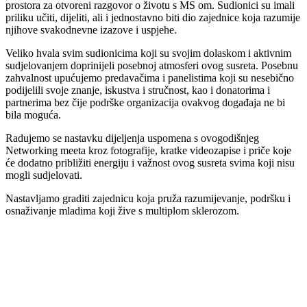
prostora za otvoreni razgovor o životu s MS om. Sudionici su imali
priliku učiti, dijeliti, ali i jednostavno biti dio zajednice koja razumije
njihove svakodnevne izazove i uspjehe.
Veliko hvala svim sudionicima koji su svojim dolaskom i aktivnim
sudjelovanjem doprinijeli posebnoj atmosferi ovog susreta. Posebnu
zahvalnost upućujemo predavačima i panelistima koji su nesebično
podijelili svoje znanje, iskustva i stručnost, kao i donatorima i
partnerima bez čije podrške organizacija ovakvog događaja ne bi
bila moguća.
Radujemo se nastavku dijeljenja uspomena s ovogodišnjeg
Networking meeta kroz fotografije, kratke videozapise i priče koje
će dodatno približiti energiju i važnost ovog susreta svima koji nisu
mogli sudjelovati.
Nastavljamo graditi zajednicu koja pruža razumijevanje, podršku i
osnaživanje mladima koji žive s multiplom sklerozom.