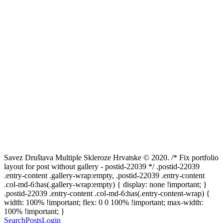
Savez Društava Multiple Skleroze Hrvatske © 2020. /* Fix portfolio
layout for post without gallery - postid-22039 */ .postid-22039
.entry-content .gallery-wrap:empty, .postid-22039 .entry-content
.col-md-6:has(.gallery-wrap:empty) { display: none !important; }
.postid-22039 .entry-content .col-md-6:has(.entry-content-wrap) {
width: 100% !important; flex: 0 0 100% !important; max-width:
100% !important; }
Search
Posts
Login