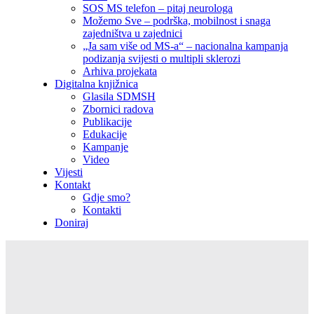
SOS MS telefon – pitaj neurologa
Možemo Sve – podrška, mobilnost i snaga
zajedništva u zajednici
„Ja sam više od MS-a“ – nacionalna kampanja
podizanja svijesti o multipli sklerozi
Arhiva projekata
Digitalna knjižnica
Glasila SDMSH
Zbornici radova
Publikacije
Edukacije
Kampanje
Video
Vijesti
Kontakt
Gdje smo?
Kontakti
Doniraj