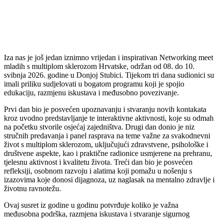
Iza nas je još jedan iznimno vrijedan i inspirativan Networking meet
mladih s multiplom sklerozom Hrvatske, održan od 08. do 10.
svibnja 2026. godine u Donjoj Stubici. Tijekom tri dana sudionici su
imali priliku sudjelovati u bogatom programu koji je spojio
edukaciju, razmjenu iskustava i međusobno povezivanje.
Prvi dan bio je posvećen upoznavanju i stvaranju novih kontakata
kroz uvodno predstavljanje te interaktivne aktivnosti, koje su odmah
na početku stvorile osjećaj zajedništva. Drugi dan donio je niz
stručnih predavanja i panel rasprava na teme važne za svakodnevni
život s multiplom sklerozom, uključujući zdravstvene, psihološke i
društvene aspekte, kao i praktične radionice usmjerene na prehranu,
tjelesnu aktivnost i kvalitetu života. Treći dan bio je posvećen
refleksiji, osobnom razvoju i alatima koji pomažu u nošenju s
izazovima koje donosi dijagnoza, uz naglasak na mentalno zdravlje i
životnu ravnotežu.
Ovaj susret iz godine u godinu potvrđuje koliko je važna
međusobna podrška, razmjena iskustava i stvaranje sigurnog