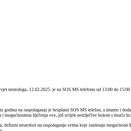
 savjet neurologa, 12.02.2025. je na SOS MS telefonu od 13:00 do 15:00 s
niz godina na raspolaganju je besplatni SOS MS telefon, a imamo i dodat
 mogućnostima liječenja ove, još uvijek neizlječive bolesti s tisuću lic
, dežurni neurolozi na raspolaganju svima koje zanimaju mogućnosti li
a.