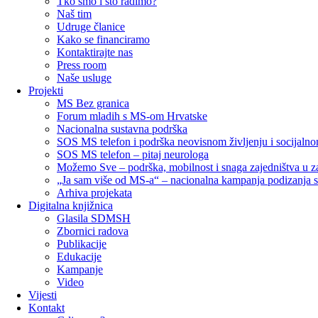
Tko smo i što radimo?
Naš tim
Udruge članice
Kako se financiramo
Kontaktirajte nas
Press room
Naše usluge
Projekti
MS Bez granica
Forum mladih s MS-om Hrvatske
Nacionalna sustavna podrška
SOS MS telefon i podrška neovisnom življenju i socijaln
SOS MS telefon – pitaj neurologa
Možemo Sve – podrška, mobilnost i snaga zajedništva u za
„Ja sam više od MS-a“ – nacionalna kampanja podizanja svi
Arhiva projekata
Digitalna knjižnica
Glasila SDMSH
Zbornici radova
Publikacije
Edukacije
Kampanje
Video
Vijesti
Kontakt