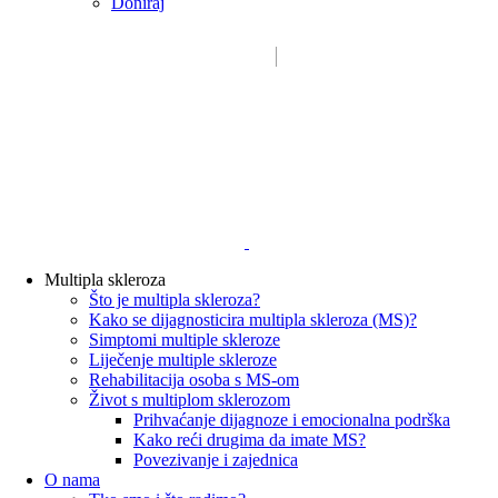
Doniraj
Email:
sdms_hrvatske@sdmsh.hr
Kako pomažemo
Multipla skleroza
Što je multipla skleroza?
Kako se dijagnosticira multipla skleroza (MS)?
Simptomi multiple skleroze
Liječenje multiple skleroze
Rehabilitacija osoba s MS-om
Život s multiplom sklerozom
Prihvaćanje dijagnoze i emocionalna podrška
Kako reći drugima da imate MS?
Povezivanje i zajednica
O nama