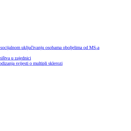
 socijalnom uključivanju osobama oboljelima od MS-a
ištva u zajednici
zanja svijesti o multipli sklerozi