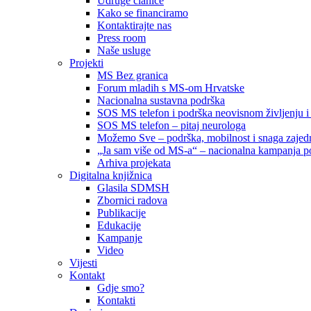
Udruge članice
Kako se financiramo
Kontaktirajte nas
Press room
Naše usluge
Projekti
MS Bez granica
Forum mladih s MS-om Hrvatske
Nacionalna sustavna podrška
SOS MS telefon i podrška neovisnom življenju i
SOS MS telefon – pitaj neurologa
Možemo Sve – podrška, mobilnost i snaga zajedn
„Ja sam više od MS-a“ – nacionalna kampanja podi
Arhiva projekata
Digitalna knjižnica
Glasila SDMSH
Zbornici radova
Publikacije
Edukacije
Kampanje
Video
Vijesti
Kontakt
Gdje smo?
Kontakti