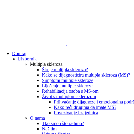
Doniraj
Izbornik
Multipla skleroza
Što je multipla skleroza?
Kako se dijagnosticira multipla skleroza (MS)?
Simptomi multiple skleroze
Liječenje multiple skleroze
Rehabilitacija osoba s MS-om
Život s multiplom sklerozom
Prihvaćanje dijagnoze i emocionalna podr
Kako reći drugima da imate MS?
Povezivanje i zajednica
O nama
Tko smo i što radimo?
Naš tim