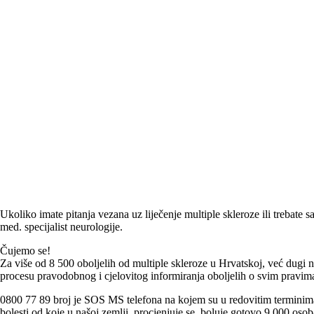
Ukoliko imate pitanja vezana uz liječenje multiple skleroze ili trebate
med. specijalist neurologije.
Čujemo se!
Za više od 8 500 oboljelih od multiple skleroze u Hrvatskoj, već dugi 
procesu pravodobnog i cjelovitog informiranja oboljelih o svim pravima i
0800 77 89 broj je SOS MS telefona na kojem su u redovitim terminima
bolesti od koje u našoj zemlji, procjenjuje se, boluje gotovo 9,000 osob