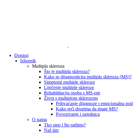
Doniraj
Izbornik
Multipla skleroza
Što je multipla skleroza?
Kako se dijagnosticira multipla skleroza (MS)?
Simptomi multiple skleroze
Liječenje multiple skleroze
Rehabilitacija osoba s MS-om
Život s multiplom sklerozom
Prihvaćanje dijagnoze i emocionalna pod
Kako reći drugima da imate MS?
Povezivanje i zajednica
O nama
Tko smo i što radimo?
Naš tim