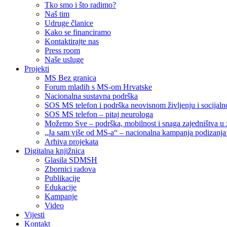
Tko smo i što radimo?
Naš tim
Udruge članice
Kako se financiramo
Kontaktirajte nas
Press room
Naše usluge
Projekti
MS Bez granica
Forum mladih s MS-om Hrvatske
Nacionalna sustavna podrška
SOS MS telefon i podrška neovisnom življenju i socija
SOS MS telefon – pitaj neurologa
Možemo Sve – podrška, mobilnost i snaga zajedništva u 
„Ja sam više od MS-a“ – nacionalna kampanja podizanja sv
Arhiva projekata
Digitalna knjižnica
Glasila SDMSH
Zbornici radova
Publikacije
Edukacije
Kampanje
Video
Vijesti
Kontakt