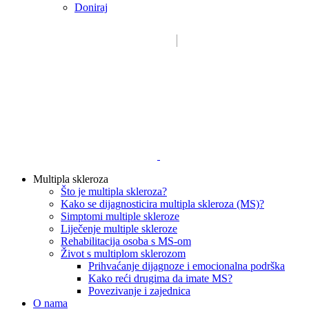
Doniraj
Email:
sdms_hrvatske@sdmsh.hr
Kako pomažemo
Multipla skleroza
Što je multipla skleroza?
Kako se dijagnosticira multipla skleroza (MS)?
Simptomi multiple skleroze
Liječenje multiple skleroze
Rehabilitacija osoba s MS-om
Život s multiplom sklerozom
Prihvaćanje dijagnoze i emocionalna podrška
Kako reći drugima da imate MS?
Povezivanje i zajednica
O nama