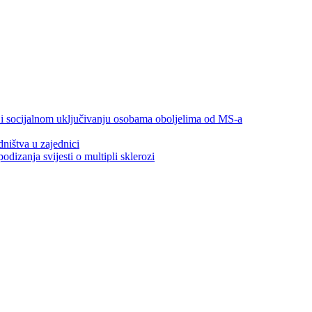
 i socijalnom uključivanju osobama oboljelima od MS-a
ništva u zajednici
izanja svijesti o multipli sklerozi