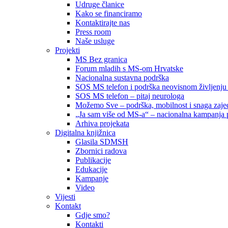
Udruge članice
Kako se financiramo
Kontaktirajte nas
Press room
Naše usluge
Projekti
MS Bez granica
Forum mladih s MS-om Hrvatske
Nacionalna sustavna podrška
SOS MS telefon i podrška neovisnom življenju
SOS MS telefon – pitaj neurologa
Možemo Sve – podrška, mobilnost i snaga zajed
„Ja sam više od MS-a“ – nacionalna kampanja pod
Arhiva projekata
Digitalna knjižnica
Glasila SDMSH
Zbornici radova
Publikacije
Edukacije
Kampanje
Video
Vijesti
Kontakt
Gdje smo?
Kontakti