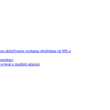
lnom uključivanju osobama oboljelima od MS-a
zajednici
ijesti o multipli sklerozi