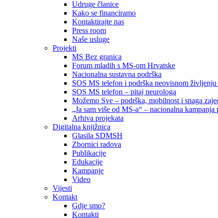
Udruge članice
Kako se financiramo
Kontaktirajte nas
Press room
Naše usluge
Projekti
MS Bez granica
Forum mladih s MS-om Hrvatske
Nacionalna sustavna podrška
SOS MS telefon i podrška neovisnom življenju
SOS MS telefon – pitaj neurologa
Možemo Sve – podrška, mobilnost i snaga zajed
„Ja sam više od MS-a“ – nacionalna kampanja pod
Arhiva projekata
Digitalna knjižnica
Glasila SDMSH
Zbornici radova
Publikacije
Edukacije
Kampanje
Video
Vijesti
Kontakt
Gdje smo?
Kontakti