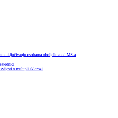
lnom uključivanju osobama oboljelima od MS-a
zajednici
ijesti o multipli sklerozi