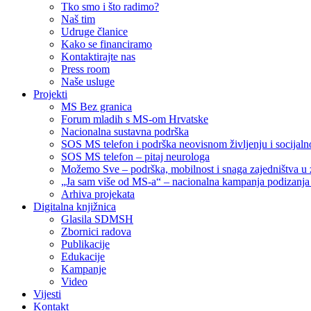
Tko smo i što radimo?
Naš tim
Udruge članice
Kako se financiramo
Kontaktirajte nas
Press room
Naše usluge
Projekti
MS Bez granica
Forum mladih s MS-om Hrvatske
Nacionalna sustavna podrška
SOS MS telefon i podrška neovisnom življenju i socija
SOS MS telefon – pitaj neurologa
Možemo Sve – podrška, mobilnost i snaga zajedništva u 
„Ja sam više od MS-a“ – nacionalna kampanja podizanja sv
Arhiva projekata
Digitalna knjižnica
Glasila SDMSH
Zbornici radova
Publikacije
Edukacije
Kampanje
Video
Vijesti
Kontakt