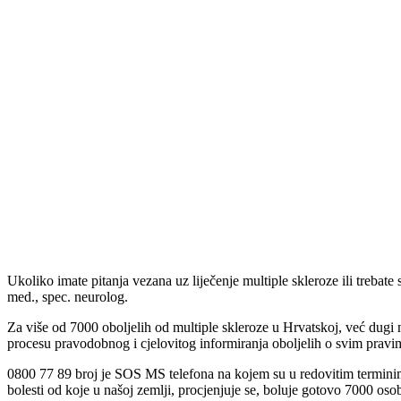
Ukoliko imate pitanja vezana uz liječenje multiple skleroze ili treb
med., spec. neurolog.
Za više od 7000 oboljelih od multiple skleroze u Hrvatskoj, već dugi 
procesu pravodobnog i cjelovitog informiranja oboljelih o svim pravima
0800 77 89 broj je SOS MS telefona na kojem su u redovitim terminim
bolesti od koje u našoj zemlji, procjenjuje se, boluje gotovo 7000 oso