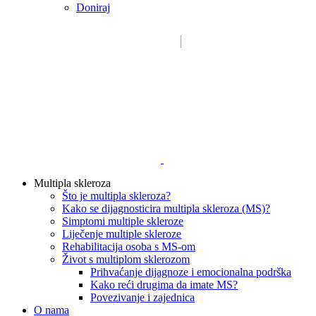
Doniraj
Email:
sdms_hrvatske@sdmsh.hr
Kako pomažemo
Multipla skleroza
Što je multipla skleroza?
Kako se dijagnosticira multipla skleroza (MS)?
Simptomi multiple skleroze
Liječenje multiple skleroze
Rehabilitacija osoba s MS-om
Život s multiplom sklerozom
Prihvaćanje dijagnoze i emocionalna podrška
Kako reći drugima da imate MS?
Povezivanje i zajednica
O nama