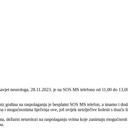
ate savjet neurologa, 28.11.2023. je na SOS MS telefonu od 11,00 do 13
niz godina na raspolaganju je besplatni SOS MS telefon, a imamo i dodat
 i mogućnostima liječenja ove, još uvijek neizlječive bolesti s tisuću li
a, dežurni neurolozi na raspolaganju svima koje zanimaju mogućnosti l
ba.