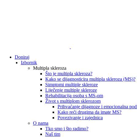
Doniraj
Izbornik
Multipla skleroza
Što je multipla skleroza?
Kako se dijagnosticira multipla skleroza (MS)?
Simptomi multiple skleroze
Liječenje multiple skleroze
Rehabilitacija osoba s MS-om
Život s multiplom sklerozom
Prihvaćanje dijagnoze i emocionalna pod
Kako reći drugima da imate MS?
Povezivanje i zajednica
O nama
Tko smo i što radimo?
Naš tim