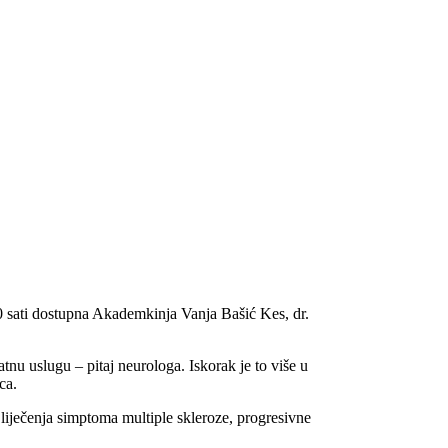
,00 sati dostupna Akademkinja
Vanja Bašić Kes
, dr.
nu uslugu – pitaj neurologa. Iskorak je to više u
ca.
iječenja simptoma multiple skleroze, progresivne