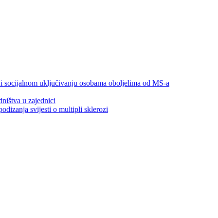
 i socijalnom uključivanju osobama oboljelima od MS-a
ništva u zajednici
izanja svijesti o multipli sklerozi