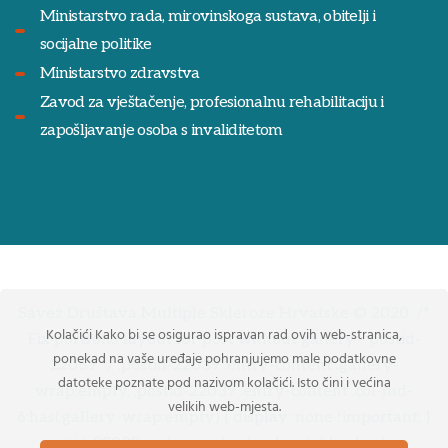
Ministarstvo rada, mirovinskoga sustava, obitelji i
socijalne politike
Ministarstvo zdravstva
Zavod za vještačenje, profesionalnu rehabilitaciju i
zapošljavanje osoba s invaliditetom
Savez Društava Multiple Skleroze Hrvatske © 2020. /*
Kolačići Kako bi se osigurao ispravan rad ovih web-stranica,
Fix portfolio layout for post without gallery - postid-
ponekad na vaše uređaje pohranjujemo male podatkovne
22039 */ .postid-22039 .entry-content .gallery-
datoteke poznate pod nazivom kolačići. Isto čini i većina
wrap:empty, .postid-22039 .entry-content .col-md-
velikih web-mjesta.
6:has(.gallery-wrap:empty) { display: none !important; }
.postid-22039 .entry-content .col-md-6:has(.entry-