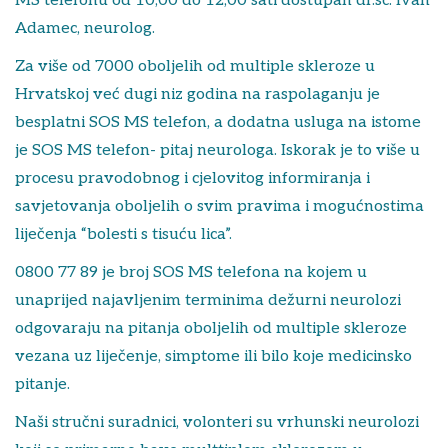
MS telefonu od 10,00 do 12,00 sati dostupan dr.sc. Ivan
Adamec, neurolog.
Za više od 7000 oboljelih od multiple skleroze u
Hrvatskoj već dugi niz godina na raspolaganju je
besplatni SOS MS telefon, a dodatna usluga na istome
je SOS MS telefon- pitaj neurologa. Iskorak je to više u
procesu pravodobnog i cjelovitog informiranja i
savjetovanja oboljelih o svim pravima i mogućnostima
liječenja “bolesti s tisuću lica”.
0800 77 89 je broj SOS MS telefona na kojem u
unaprijed najavljenim terminima dežurni neurolozi
odgovaraju na pitanja oboljelih od multiple skleroze
vezana uz liječenje, simptome ili bilo koje medicinsko
pitanje.
Naši stručni suradnici, volonteri su vrhunski neurolozi