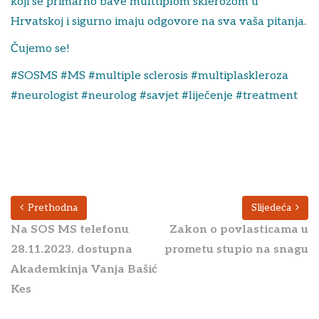
koji se primarno bave multtiplom sklerozom u
Hrvatskoj i sigurno imaju odgovore na sva vaša pitanja.
Čujemo se!
#SOSMS #MS #multiple sclerosis #multiplaskleroza
#neurologist #neurolog #savjet #liječenje #treatment
Prethodna
Slijedeća
Na SOS MS telefonu
Zakon o povlasticama u
28.11.2023. dostupna
prometu stupio na snagu
Akademkinja Vanja Bašić
Kes