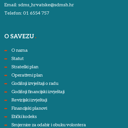
Email:
sdms_hrvatske@sdmsh.hr
Telefon:
01 6554 757
O SAVEZU
O nama
Statut
Strateški plan
Operativni plan
Godišnji izvještaji o radu
Godišnji financijski izvještaji
Revizijski izvještaji
Financijski planovi
Etički kodeks
Smjernice za odabir i obuku volontera