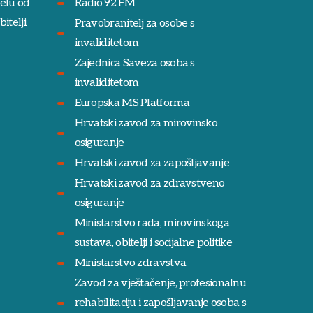
jelu od
Radio 92 FM
itelji
Pravobranitelj za osobe s
invaliditetom
Zajednica Saveza osoba s
invaliditetom
Europska MS Platforma
Hrvatski zavod za mirovinsko
osiguranje
Hrvatski zavod za zapošljavanje
Hrvatski zavod za zdravstveno
osiguranje
Ministarstvo rada, mirovinskoga
sustava, obitelji i socijalne politike
Ministarstvo zdravstva
Zavod za vještačenje, profesionalnu
rehabilitaciju i zapošljavanje osoba s