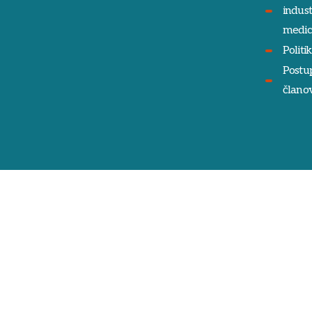
indust
medic
Politi
Postu
članov