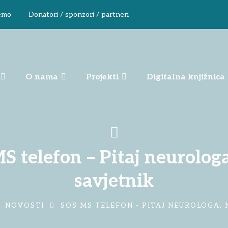
emo
Donatori / sponzori / partneri
O nama
Projekti
Digitalna knjižnica
S telefon – Pitaj neurologa
savjetnik
NOVOSTI
SOS MS TELEFON - PITAJ NEUROLOGA, 