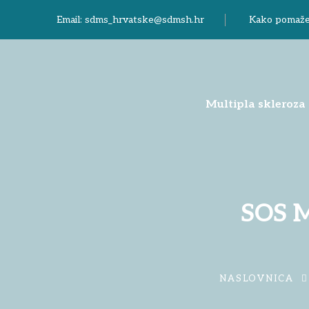
Email:
sdms_hrvatske@sdmsh.hr
Kako pomaž
Multipla skleroza
SOS M
NASLOVNICA