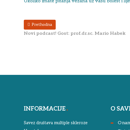
Ukoliko imate pitanja vezana uz vašu bolest i li
Prethodna
Novi podcast! Gost: prof.dr.sc. Mario Habek
INFORMACIJE
O SAV
O na
Savez društava multiple skleroze