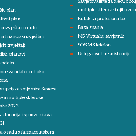
Savjetovalište za djecu obol
multiple skleroze i njihove ob
ški plan
Kutak za profesionalce
tivni plan
Baza znanja
ji izvještaji o radu
MS Virtualni savjetnik
i financijski izvještaji
SOS MS telefon
ski izvještaji
Usluga osobne asistencije
ijski planovi
 kodeks
ice za odabir i obuku
tera
orupcijske smjernice Saveza
ava multiple skleroze
ske 2023.
ka donacija i sponzorstava
SH
ika o radu s farmaceutskom