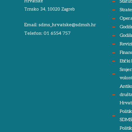
Hrvatske
Statut
Trnsko 34, 10020 Zagreb
Strate
Opera
Email:
sdms_hrvatske@sdmsh.hr
Godišn
Telefon:
01 6554 757
Godišnj
Revizij
Financ
Etički
Smjern
volon
Antik
društ
Hrvat
Politi
SDM
Polit