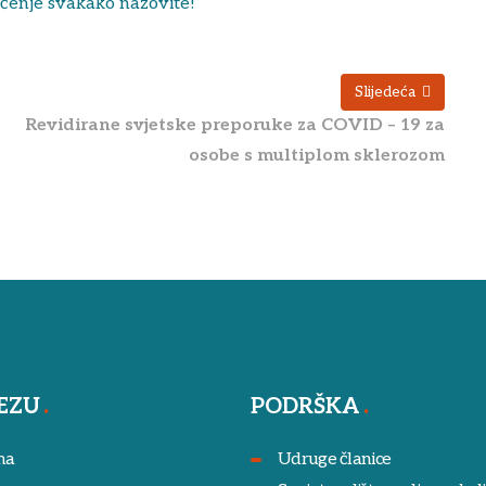
ječenje svakako nazovite!
Slijedeća
Revidirane svjetske preporuke za COVID – 19 za
osobe s multiplom sklerozom
EZU
PODRŠKA
ma
Udruge članice