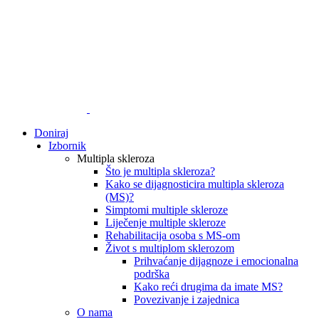
Doniraj
Izbornik
Multipla skleroza
Što je multipla skleroza?
Kako se dijagnosticira multipla skleroza
(MS)?
Simptomi multiple skleroze
Liječenje multiple skleroze
Rehabilitacija osoba s MS-om
Život s multiplom sklerozom
Prihvaćanje dijagnoze i emocionalna
podrška
Kako reći drugima da imate MS?
Povezivanje i zajednica
O nama