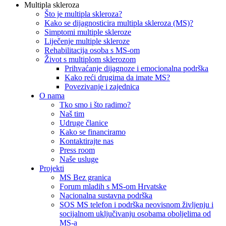
Multipla skleroza
Što je multipla skleroza?
Kako se dijagnosticira multipla skleroza (MS)?
Simptomi multiple skleroze
Liječenje multiple skleroze
Rehabilitacija osoba s MS-om
Život s multiplom sklerozom
Prihvaćanje dijagnoze i emocionalna podrška
Kako reći drugima da imate MS?
Povezivanje i zajednica
O nama
Tko smo i što radimo?
Naš tim
Udruge članice
Kako se financiramo
Kontaktirajte nas
Press room
Naše usluge
Projekti
MS Bez granica
Forum mladih s MS-om Hrvatske
Nacionalna sustavna podrška
SOS MS telefon i podrška neovisnom življenju i
socijalnom uključivanju osobama oboljelima od
MS-a