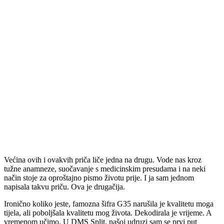
Većina ovih i ovakvih priča liče jedna na drugu. Vode nas kroz
tužne anamneze, suočavanje s medicinskim presudama i na neki
način stoje za oproštajno pismo životu prije. I ja sam jednom
napisala takvu priču. Ova je drugačija.
Ironično koliko jeste, famozna šifra G35 narušila je kvalitetu moga
tijela, ali poboljšala kvalitetu mog života. Dekodirala je vrijeme. A
vremenom učimo. U DMS Split, našoj udruzi sam se prvi put