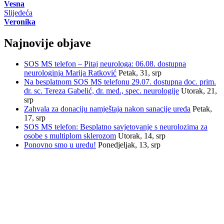
Vesna
Slijedeća
Veronika
Najnovije objave
SOS MS telefon – Pitaj neurologa: 06.08. dostupna
neurologinja Marija Ratković
Petak, 31, srp
Na besplatnom SOS MS telefonu 29.07. dostupna doc. prim.
dr. sc. Tereza Gabelić, dr. med., spec. neurologije
Utorak, 21,
srp
Zahvala za donaciju namještaja nakon sanacije ureda
Petak,
17, srp
SOS MS telefon: Besplatno savjetovanje s neurolozima za
osobe s multiplom sklerozom
Utorak, 14, srp
Ponovno smo u uredu!
Ponedjeljak, 13, srp
INFORMACIJE