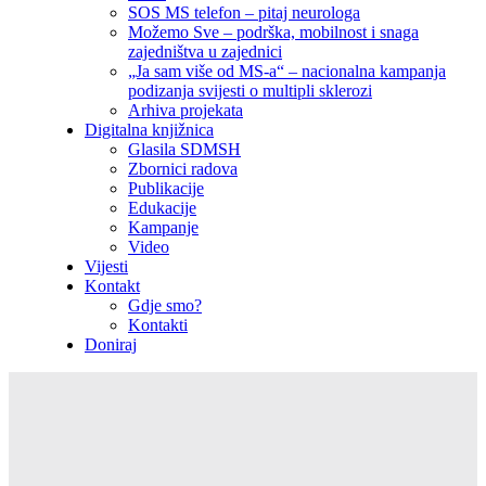
SOS MS telefon – pitaj neurologa
Možemo Sve – podrška, mobilnost i snaga
zajedništva u zajednici
„Ja sam više od MS-a“ – nacionalna kampanja
podizanja svijesti o multipli sklerozi
Arhiva projekata
Digitalna knjižnica
Glasila SDMSH
Zbornici radova
Publikacije
Edukacije
Kampanje
Video
Vijesti
Kontakt
Gdje smo?
Kontakti
Doniraj