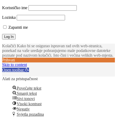
Korisničko ime
Lozinka
Zapamti me
Kolačići Kako bi se osigurao ispravan rad ovih web-stranica,
ponekad na vaše uređaje pohranjujemo male podatkovne datoteke
poznate pod nazivom kolačići. Isto čini i većina velikih web-mjesta.
Prihvati
Skip to content
Open toolbar
Alati za pristupačnost
Povećajte tekst
Smanji tekst
Sivi tonovi
Visoki kontrast
Negativ
Svjetla pozadina