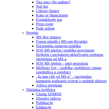
Tko smo i što radimo?
Naš tim
Udruge članice
Kako se financiramo
Kontaktirajte nas
Press room
Naše usluge
Projekti
MS Bez granica
Forum mladih s MS-om Hrvatske
Nacionalna sustavna podrška
SOS MS telefon i podrška neovisnom
življenju i socijalnom uključivanju osobama
oboljelima od MS-a
SOS MS telefon – pitaj neurologa
Možemo Sve – podrška, mobilnost i snaga
zajedništva u zajednici
„Ja sam više od MS-a“ – nacionalna
kampanja podizanja svijesti o multipli sklerozi
Arhiva projekata
Digitalna knjižnica
Glasila SDMSH
Zbornici radova
Publikacije
Edukacije