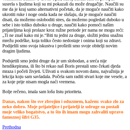
susrela s ljudima koji su mi pokazali da može drugačije. Naučili su
me da je kraj samo alternativni početak, da je moguće naučiti kako
ukrotiti ruke i noge onda kada ne slušaju, da je moguće naučiti
disati, da možemo osloboditi stres, da možemo pogledati duboko u
sebe i isto toliko duboko u druge, naučiti kako pomoći našim
prijateljima koji prolaze kroz ružne periode jer nama ne mogu reći:
„Ti ne znaš kako mi je.“Biti tu jedni za druge, složiti jednu snažnu
mrežu podrške, koja toliko često nedostaje i onima koji su zdravi.
Podijelili smo svoja iskustva i proširili smo svoje obitelji novim
dragim ljudima.
Podsjetili smo jedni druge da je um slobodan, a sreća nije
hendikepirana, ili što bi rekao naš Boris prestali smo čekati djeda
mraza i počeli živjeti. Uživati u svakom novom danu, najvažnija je
lekcija koju sam savladala. Počela sam raditi stvari koje me vesele, a
za koje prije nisam mogla naći vremena.
Bolje rečeno, imala sam lošu listu prioriteta.
Danas, nakon što sve zbrojim i oduzmem, kažem: svako zlo za
neko dobro. Moje prijateljice i prijatelji iz udruge su postali
moje veliko bogatstvo, a to što ih imam mogu zahvaliti upravo
famoznoj šifri G35.
Prethodna