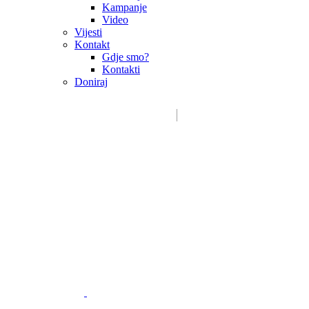
Kampanje
Video
Vijesti
Kontakt
Gdje smo?
Kontakti
Doniraj
Email:
sdms_hrvatske@sdmsh.hr
Kako pomažemo
Donatori / sponzori / partneri