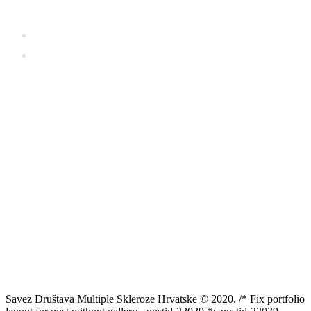
socijalne politike
Ministarstvo zdravstva
Zavod za vještačenje, profesionalnu rehabilitaciju i
zapošljavanje osoba s invaliditetom
Savez Društava Multiple Skleroze Hrvatske © 2020. /* Fix portfolio